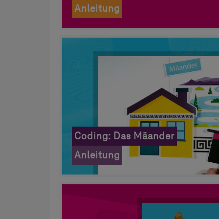
Anleitung
Coding: Das Mäander
Anleitung