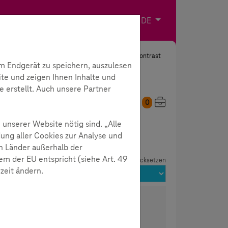
Impressum
Kontakt
Sprache wählen
DE
Suche
Kontrast
m Endgerät zu speichern, auszulesen
ite und zeigen Ihnen Inhalte und
e erstellt. Auch unsere Partner
0
Meine Toolbox
 unserer Website nötig sind. „Alle
ung aller Cookies zur Analyse und
n Länder außerhalb der
m der EU entspricht (siehe Art. 49
Filter zurücksetzen
rzeit ändern.
programmieren
eren unterschiedlicher geometrischer