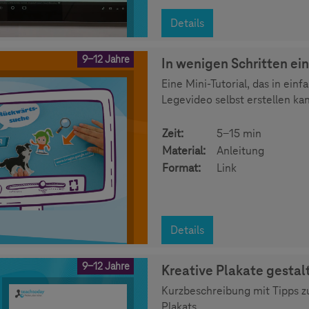
Details
9-12 Jahre
In wenigen Schritten ei
Eine Mini-Tutorial, das in ein
Legevideo selbst erstellen ka
Zeit:
5-15 min
Material:
Anleitung
Format:
Link
Details
9-12 Jahre
Kreative Plakate gestal
Kurzbeschreibung mit Tipps zu
Plakats.