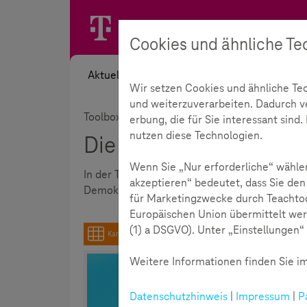
Cookies und ähnliche Te
Aktuelles
Themen
Akademie
Wir setzen Cookies und ähnliche Te
und weiterzuverarbeiten. Dadurch ver
Toolbox
erbung, die für Sie interessant sin
nutzen diese Technologien.
Die Toolbox
Wenn Sie „Nur erforderliche“ wählen
In der Toolbox finden Sie schnell und übersic
akzeptieren“ bedeutet, dass Sie den
Demokratiekompetenz junger Menschen im Al
für Marketingzwecke durch Teachtod
Europäischen Union übermittelt wer
(1) a DSGVO). Unter „Einstellungen“ 
Karten
Weitere Informationen finden Sie im
Datenschutzhinweis
|
Impressum
|
P