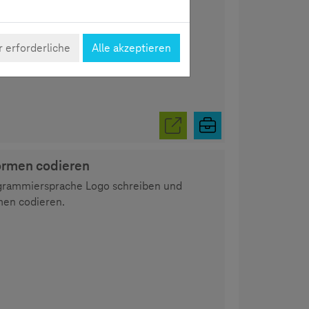
 erforderliche
Alle akzeptieren
ormen codieren
ogrammiersprache Logo schreiben und
en codieren.