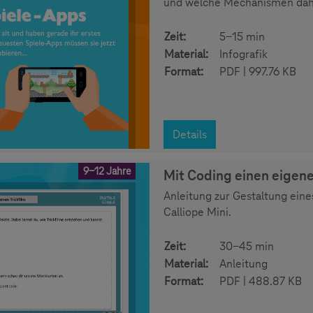
und welche Mechanismen dahi
Zeit:
5-15 min
Material:
Infografik
Format:
PDF | 997.76 KB
Details
9-12 Jahre
Mit Coding einen eigenen
Anleitung zur Gestaltung ein
Calliope Mini.
Zeit:
30-45 min
Material:
Anleitung
Format:
PDF | 488.87 KB