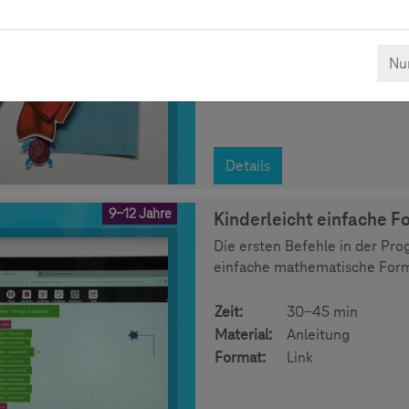
Zeit:
30-45 min
Material:
Anleitung
Nur
Format:
Link
Details
9-12 Jahre
Kinderleicht einfache F
Die ersten Befehle in der Pr
einfache mathematische Form
Zeit:
30-45 min
Material:
Anleitung
Format:
Link