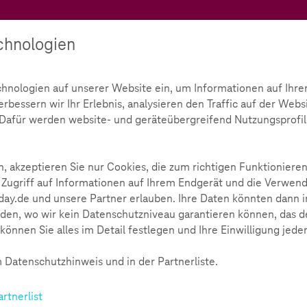
Teachtoday
chnologien
Ratgeber
Toolbox
Initiative
chnologien auf unserer Website ein, um Informationen auf Ihre
bessern wir Ihr Erlebnis, analysieren den Traffic auf der Webs
d. Dafür werden website- und geräteübergreifend Nutzungsprofil
, akzeptieren Sie nur Cookies, die zum richtigen Funktionieren
htlich vielfältige Materialen zur Förderung der Medien- und
 Zugriff auf Informationen auf Ihrem Endgerät und die Verwend
ter von 9-16 Jahren.
ay.de und unsere Partner erlauben. Ihre Daten könnten dann i
den, wo wir kein Datenschutzniveau garantieren können, das de
können Sie alles im Detail festlegen und Ihre Einwilligung jede
 Datenschutzhinweis und in der Partnerliste.
9-12 Jahre
Geometrische Formen 
Anleitung zum einfachen Codi
artnerlist
Formen coden.