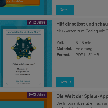
Details
9-12 Jahre
Hilf dir selbst und schau
Merkkarten zum Coding mit Ca
Zeit:
5-15 min
Material:
Anleitung
Format:
PDF | 1.51 MB
Details
9-12 Jahre
Die Welt der Spiele-App
Die Infografik zeigt einfach u