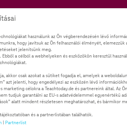
Teachtoday
ításai
chnológiákat használunk az Ön végberendezésén lévő informáci
ámunkra, hogy javítsuk az Ön felhasználói élményét, elemezzük 
etéseket jelenítsünk meg.
 Ebből a célból a webhelyeken és eszközökön keresztül használat
echnológiákat.
tja, akkor csak azokat a sütiket fogadja el, amelyek a webold
” azt jelenti, hogy engedélyezi az eszközén lévő információkho
s marketing célokra a Teachtoday.de és partnereink által. Az Ö
 nem tudjuk garantálni az EU-s adatvédelemmel egyenértékű ad
ítások” alatt mindent részletesen meghatározhat, és bármikor me
ájékoztatóban és a partnerlistában találhatók.
m
|
Partnerlist