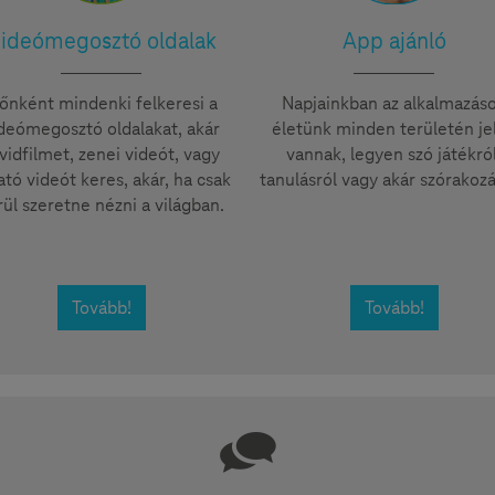
ideómegosztó oldalak
App ajánló
dőnként mindenki felkeresi a
Napjainkban az alkalmazás
deómegosztó oldalakat, akár
életünk minden területén je
vidfilmet, zenei videót, vagy
vannak, legyen szó játékról
ató videót keres, akár, ha csak
tanulásról vagy akár szórakozá
rül szeretne nézni a világban.
Tovább!
Tovább!