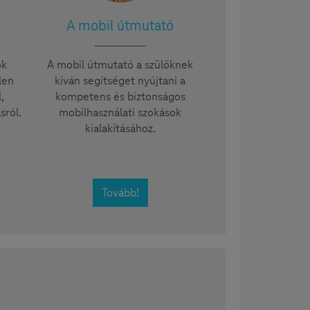
A mobil útmutató
ok
A mobil útmutató a szülőknek
len
kíván segítséget nyújtani a
,
kompetens és biztonságos
sról.
mobilhasználati szokások
kialakításához.
Tovább!