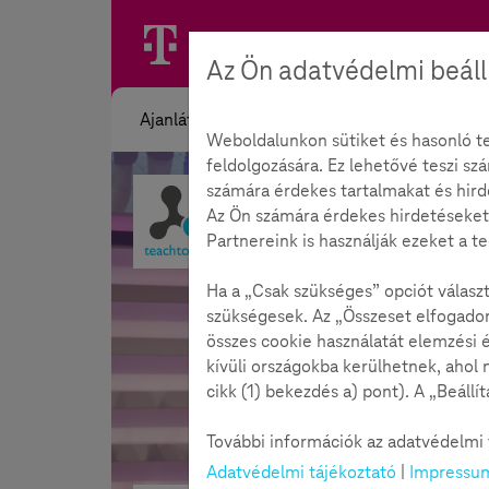
Az Ön adatvédelmi beáll
Ajanlát
Weboldalunkon sütiket és hasonló te
feldolgozására. Ez lehetővé teszi sz
számára érdekes tartalmakat és hird
Az Ön számára érdekes hirdetéseket.
Partnereink is használják ezeket a t
Ha a „Csak szükséges” opciót válasz
szükségesek. Az „Összeset elfogadom
összes cookie használatát elemzési é
kívüli országokba kerülhetnek, ahol
cikk (1) bekezdés a) pont). A „Beáll
További információk az adatvédelmi t
Adatvédelmi tájékoztató
|
Impressu