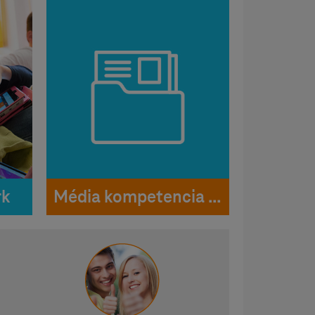
rk
Média kompetencia teszt