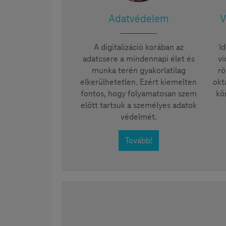
Adatvédelem
V
A digitalizáció korában az
I
adatcsere a mindennapi élet és
vi
munka terén gyakorlatilag
rö
elkerülhetetlen. Ezért kiemelten
okt
fontos, hogy folyamatosan szem
kö
előtt tartsuk a személyes adatok
védelmét.
Tovább!