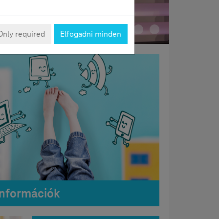
Only required
Elfogadni minden
Információk