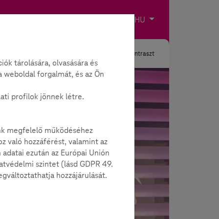
Imprint
Kapcsolat
Válassz nyelvet
HU
Keresés
Kontraszt
ók tárolására, olvasására és
a weboldal forgalmát, és az Ön
i profilok jönnek létre.
alunk megfelelő működéséhez
z való hozzáférést, valamint az
n adatai ezután az Európai Unión
atvédelmi szintet (lásd GDPR 49.
gváltoztathatja hozzájárulását.