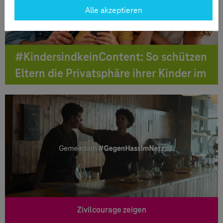
Alle akzeptieren
#KindersindkeinContent: So schützen
Eltern die Privatsphäre ihrer Kinder im
Netz
Fotos und Videos von Kindern werden
heute schnell über Messenger-Dienste
und soziale Netzwerke geteilt. Vielen
Eltern ist dabei nicht bewusst, welche
Folgen eine Veröffentlichung haben
kann.
Zivilcourage zeigen