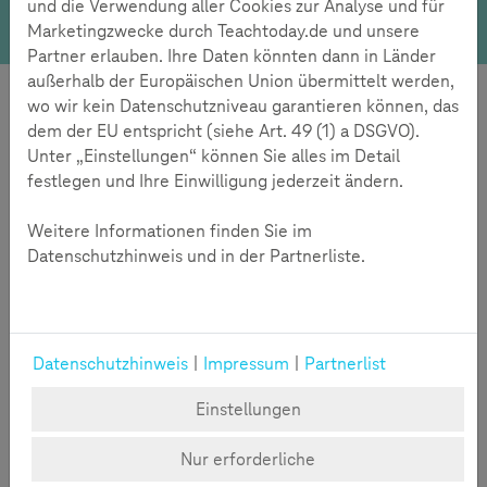
und die Verwendung aller Cookies zur Analyse und für
Zum Themendossier
Zum Test
Kompetenz für Alle!
Gaming
Marketingzwecke durch Teachtoday.de und unsere
Partner erlauben. Ihre Daten könnten dann in Länder
außerhalb der Europäischen Union übermittelt werden,
Initiative
International
wo wir kein Datenschutzniveau garantieren können, das
dem der EU entspricht (siehe Art. 49 (1) a DSGVO).
Unter „Einstellungen“ können Sie alles im Detail
festlegen und Ihre Einwilligung jederzeit ändern.
Weitere Informationen finden Sie im
Datenschutzhinweis und in der Partnerliste.
Digitale Teilhabe
Engagement global
Datenschutzhinweis
|
Impressum
|
Partnerlist
Neuigkeiten
Einstellungen
Nur erforderliche