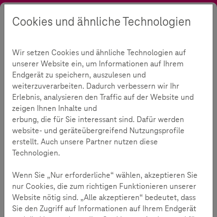
Cookies und ähnliche Technologien
Suche
Kontrast
Menü
Sprache
Themen
Digitale Gesellschaft
Desinformation und KI
Wir setzen Cookies und ähnliche Technologien auf
Desinformation
188
unserer Website ein, um Informationen auf Ihrem
Endgerät zu speichern, auszulesen und
weiterzuverarbeiten. Dadurch verbessern wir Ihr
Erlebnis, analysieren den Traffic auf der Website und
Lesezeit:
4
Minuten
zeigen Ihnen Inhalte und
erbung, die für Sie interessant sind. Dafür werden
website- und geräteübergreifend Nutzungsprofile
Gib Desinformation keine Chance
erstellt. Auch unsere Partner nutzen diese
Technologien.
Die Deutsche Telekom stellt die zerstörerische Kraft
von Desinformation eindrucksvoll dar und fordert uns
Wenn Sie „Nur erforderliche“ wählen, akzeptieren Sie
auf, die Inhalte, die wir teilen, genauer zu prüfen. In
nur Cookies, die zum richtigen Funktionieren unserer
einer Zeit, in der Falschinformationen schneller
Website nötig sind. „Alle akzeptieren“ bedeutet, dass
verbreitet werden als je zuvor, setzt die Deutsche
Sie den Zugriff auf Informationen auf Ihrem Endgerät
Telekom gemeinsam mit ihren Partnerorganisationen