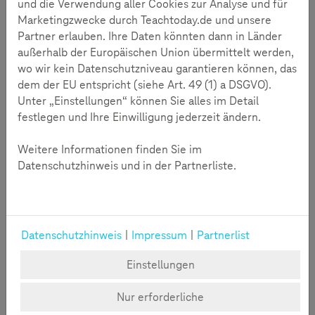
und die Verwendung aller Cookies zur Analyse und für
ihre Kräfte gebündelt ein, um das Bewusstsein für
Marketingzwecke durch Teachtoday.de und unsere
dieses drängende gesellschaftliche Problem zu
Partner erlauben. Ihre Daten könnten dann in Länder
schärfen.
außerhalb der Europäischen Union übermittelt werden,
wo wir kein Datenschutzniveau garantieren können, das
dem der EU entspricht (siehe Art. 49 (1) a DSGVO).
Unter „Einstellungen“ können Sie alles im Detail
festlegen und Ihre Einwilligung jederzeit ändern.
Weitere Informationen finden Sie im
Datenschutzhinweis und in der Partnerliste.
Mehr lesen
Datenschutzhinweis
|
Impressum
|
Partnerlist
Einstellungen
Desinformation im Zeitalter von KI
2024: Wichtige Wahlen weltweit stehen bevor, doch
Nur erforderliche
die Verbreitung von Desinformation über digitale