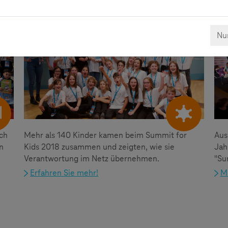
Verantwortung im Netz
Nur
ch
Mehr als 140 Kinder kamen beim Summit for
Aus
n
Kids 2018 zusammen und zeigten, wie sie
Jah
,
Verantwortung im Netz übernehmen.
"Su
Erfahren Sie mehr!
M