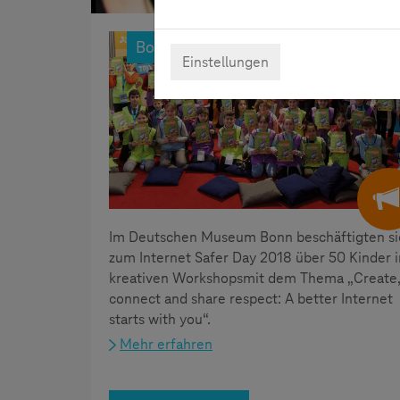
Bonn
Einstellungen
Im Deutschen Museum Bonn beschäftigten si
zum Internet Safer Day 2018 über 50 Kinder i
kreativen Workshopsmit dem Thema „Create
connect and share respect: A better Internet
starts with you“.
Mehr erfahren