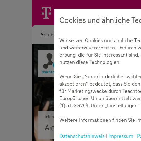
Cookies und ähnliche Te
Aktuelles
Themen
Akademie
Wir setzen Cookies und ähnliche Te
und weiterzuverarbeiten. Dadurch ver
erbung, die für Sie interessant sin
nutzen diese Technologien.
Wenn Sie „Nur erforderliche“ wählen
akzeptieren“ bedeutet, dass Sie den
für Marketingzwecke durch Teachtod
Europäischen Union übermittelt wer
(1) a DSGVO). Unter „Einstellungen“ 
Initiative
Rückblick
Weitere Informationen finden Sie im
Aktionen im Rückblick
Datenschutzhinweis
|
Impressum
|
P