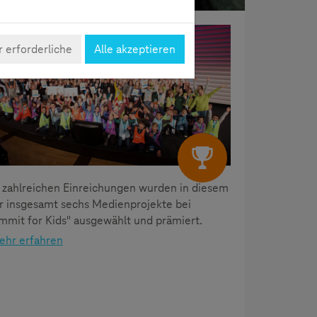
Summit for Kids
 erforderliche
Alle akzeptieren
 zahlreichen Einreichungen wurden in diesem
r insgesamt sechs Medienprojekte bei
mmit for Kids" ausgewählt und prämiert.
ehr erfahren