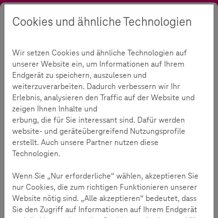
Cookies und ähnliche Technologien
Suche
Kontrast
Menü
Sprache
Akademie
Interaktive Lernangebote
Wir setzen Cookies und ähnliche Technologien auf
Gaming – Wo der Spaß aufhört
Leichte Sprache
unserer Website ein, um Informationen auf Ihrem
Gaming - Grenzen erkennen!
Endgerät zu speichern, auszulesen und
weiterzuverarbeiten. Dadurch verbessern wir Ihr
Erlebnis, analysieren den Traffic auf der Website und
233
zeigen Ihnen Inhalte und
erbung, die für Sie interessant sind. Dafür werden
website- und geräteübergreifend Nutzungsprofile
Lesezeit:
2
Minuten
erstellt. Auch unsere Partner nutzen diese
Technologien.
In dem Video geht es um Computer-Spiele.
Manchmal zeigen Spiele schlechte Dinge wie Gewalt oder
Wenn Sie „Nur erforderliche“ wählen, akzeptieren Sie
gemeine Worte.
nur Cookies, die zum richtigen Funktionieren unserer
Das führt zu Ärger oder traurigen Gefühlen.
Website nötig sind. „Alle akzeptieren“ bedeutet, dass
Es ist wichtig, nett zu anderen zu sein.
Sie den Zugriff auf Informationen auf Ihrem Endgerät
Und Hass-Nachrichten zu melden.