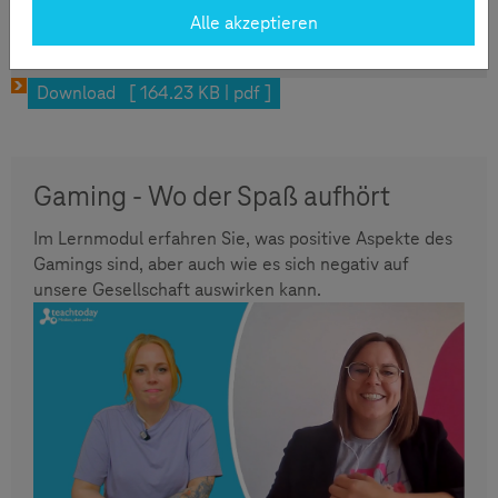
Download.
Alle akzeptieren
Download [ 164.23 KB | pdf ]
Gaming - Wo der Spaß aufhört
Im Lernmodul erfahren Sie, was positive Aspekte des
Gamings sind, aber auch wie es sich negativ auf
unsere Gesellschaft auswirken kann.