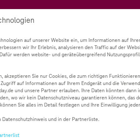
Teachtoday
chnologien
Ratgeber
Toolbox
Initiative
chnologien auf unserer Website ein, um Informationen auf Ihre
bessern wir Ihr Erlebnis, analysieren den Traffic auf der Webs
Kinderzimmer
d. Dafür werden website- und geräteübergreifend Nutzungsprofil
r
202
, akzeptieren Sie nur Cookies, die zum richtigen Funktionieren
 Zugriff auf Informationen auf Ihrem Endgerät und die Verwend
ay.de und unsere Partner erlauben. Ihre Daten könnten dann i
den, wo wir kein Datenschutzniveau garantieren können, das de
können Sie alles im Detail festlegen und Ihre Einwilligung jede
 Datenschutzhinweis und in der Partnerliste.
rzimmern Einzug gefunden und
artnerlist