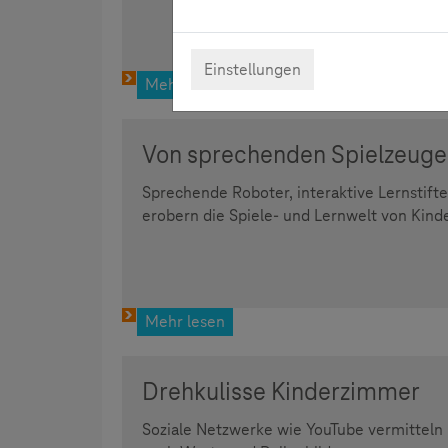
Einstellungen
Mehr lesen
Von sprechenden Spielzeug
Sprechende Roboter, interaktive Lernstift
erobern die Spiele- und Lernwelt von Kind
Mehr lesen
Drehkulisse Kinderzimmer
Soziale Netzwerke wie YouTube vermitteln 