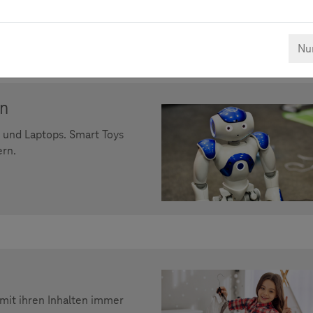
Nur
en
e und Laptops. Smart Toys
ern.
mit ihren Inhalten immer