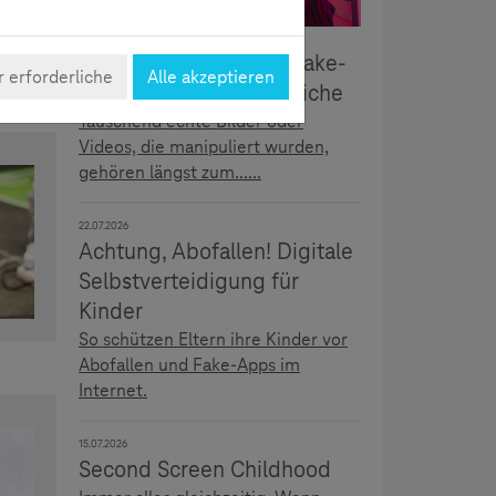
5.08.2026
Täuschend echt: Deepfake-
 erforderliche
Alle akzeptieren
Erkennung für Jugendliche
Täuschend echte Bilder oder
Videos, die manipuliert wurden,
gehören längst zum......
22.07.2026
Achtung, Abofallen! Digitale
Selbstverteidigung für
Kinder
So schützen Eltern ihre Kinder vor
Abofallen und Fake-Apps im
Internet.
15.07.2026
Second Screen Childhood