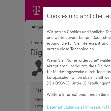
Cookies und ähnliche Te
Aktuelles
Themen
Akademie
Wir setzen Cookies und ähnliche Te
und weiterzuverarbeiten. Dadurch ver
Themen
Medienkompetenz
Digitales 
erbung, die für Sie interessant sin
nutzen diese Technologien.
Digitales Kinderzimme
Wenn Sie „Nur erforderliche“ wählen
akzeptieren“ bedeutet, dass Sie den
für Marketingzwecke durch Teachtod
Lesezeit:
2
Minuten
Europäischen Union übermittelt wer
(1) a DSGVO). Unter „Einstellungen“ 
Tür zur digitalen Welt
Weitere Informationen finden Sie im
Die Digitalisierung hat auch in den Kinde
revolutioniert die Spiele-und Lernwelt.
Datenschutzhinweis
|
Impressum
|
P