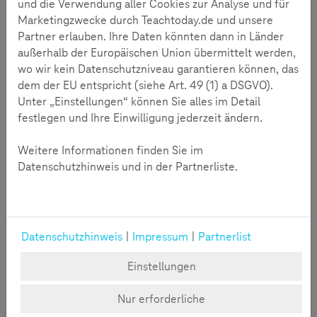
Kinderzimmer-Stars wie Ryan haben nicht nur viele
und die Verwendung aller Cookies zur Analyse und für
Follower – sie sind für viele junger Nutzer ein Vorbild. Dass
Marketingzwecke durch Teachtoday.de und unsere
jeder zu einem solchen werden kann, ist dem Prinzip von
Partner erlauben. Ihre Daten könnten dann in Länder
Social-Apps und Plattformen wie YouTube, Snapchat, Twitch
außerhalb der Europäischen Union übermittelt werden,
oder TikTok geschuldet: Sie unterhalten nicht nur mit
wo wir kein Datenschutzniveau garantieren können, das
Inhalten, sondern bieten eine Bühne, auf der sich junge
dem der EU entspricht (siehe Art. 49 (1) a DSGVO).
Nutzer ausprobieren können. Viele wollen nicht nur Idolen
Unter „Einstellungen“ können Sie alles im Detail
nacheifern, sondern selbst zu einem werden.
festlegen und Ihre Einwilligung jederzeit ändern.
Weitere Informationen finden Sie im
Datenschutzhinweis und in der Partnerliste.
Datenschutzhinweis
|
Impressum
|
Partnerlist
Einstellungen
Nur erforderliche