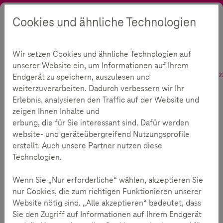
Cookies und ähnliche Technologien
Suche
Kontrast
Menü
Sprache
Themen
Medienkompetenz
Digitales Kinderzimmer
Wir setzen Cookies und ähnliche Technologien auf
Drehkulisse Kinderzimmer
unserer Website ein, um Informationen auf Ihrem
Drehkulisse Kinderzimmer
Endgerät zu speichern, auszulesen und
2
weiterzuverarbeiten. Dadurch verbessern wir Ihr
Erlebnis, analysieren den Traffic auf der Website und
zeigen Ihnen Inhalte und
Lesezeit:
7
Minuten
erbung, die für Sie interessant sind. Dafür werden
website- und geräteübergreifend Nutzungsprofile
17 Millionen Abonnenten, knapp 26 Milliarden
erstellt. Auch unsere Partner nutzen diese
Aufrufe – und nur sieben Jahre alt. Der US-
Technologien.
amerikanische YouTuber Ryan verdient mit seinem
Wenn Sie „Nur erforderliche“ wählen, akzeptieren Sie
YouTube-Kanal "Ryan ToysReview" laut dem
nur Cookies, die zum richtigen Funktionieren unserer
amerikanischen Wirtschaftsmagazin Forbes bereits
Website nötig sind. „Alle akzeptieren“ bedeutet, dass
22 Millionen Dollar im Jahr.
Sie den Zugriff auf Informationen auf Ihrem Endgerät