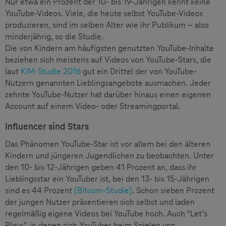
Nur etwa ein Prozent der 10- bis 19-Jährigen kennt keine
YouTube-Videos. Viele, die heute selbst YouTube-Videos
produzieren, sind im selben Alter wie ihr Publikum – also
minderjährig, so die Studie.
Die von Kindern am häufigsten genutzten YouTube-Inhalte
beziehen sich meistens auf Videos von YouTube-Stars, die
laut
KIM-Studie 2016
gut ein Drittel der von YouTube-
Nutzern genannten Lieblingsangebote ausmachen. Jeder
zehnte YouTube-Nutzer hat darüber hinaus einen eigenen
Account auf einem Video- oder Streamingportal.
Influencer sind Stars
Das Phänomen YouTube-Star ist vor allem bei den älteren
Kindern und jüngeren Jugendlichen zu beobachten. Unter
den 10- bis 12-Jährigen geben 41 Prozent an, dass ihr
Lieblingsstar ein YouTuber ist, bei den 13- bis 15-Jährigen
sind es 44 Prozent
(Bitcom-Studie)
. Schon sieben Prozent
der jungen Nutzer präsentieren sich selbst und laden
regelmäßig eigene Videos bei YouTube hoch. Auch "Let’s
Plays", in denen sich YouTuber beim Spielen von