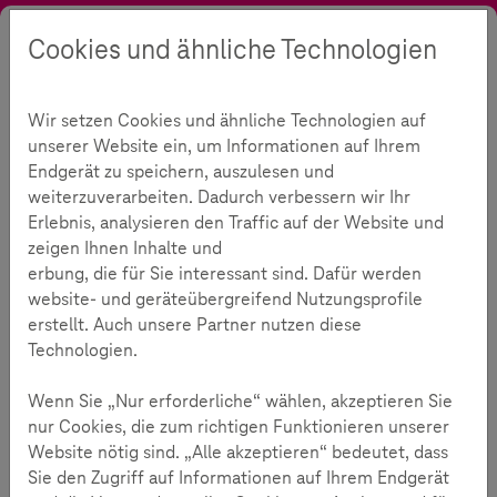
Cookies und ähnliche Technologien
Suche
Kontrast
Menü
Sprache
Aktuelles
Aktionen
Frühere Aktionen
Safer Internet Day 2025
Wir setzen Cookies und ähnliche Technologien auf
Aufgetischt: Das Menü für deinen Nachrichten-Check
unserer Website ein, um Informationen auf Ihrem
Aufgetischt: Das Menü für
Endgerät zu speichern, auszulesen und
weiterzuverarbeiten. Dadurch verbessern wir Ihr
deinen Nachrichten-Check
Erlebnis, analysieren den Traffic auf der Website und
zeigen Ihnen Inhalte und
erbung, die für Sie interessant sind. Dafür werden
229
website- und geräteübergreifend Nutzungsprofile
erstellt. Auch unsere Partner nutzen diese
Technologien.
Lesezeit:
4
Minuten
Wenn Sie „Nur erforderliche“ wählen, akzeptieren Sie
Mit dem Schwerpunktthema “Keine Likes für Lügen!
nur Cookies, die zum richtigen Funktionieren unserer
Erkenne Extremismus, Populismus und Deepfakes
Website nötig sind. „Alle akzeptieren“ bedeutet, dass
im Netz” ruft Die EU-Initiative klicksafe am 11.
Sie den Zugriff auf Informationen auf Ihrem Endgerät
Februar bundesweit zur Teilnahme am Safer