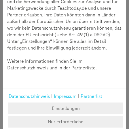
und die Verwendung aller Cookies zur Analyse und für
Internet Day 2025 auf.
Marketingzwecke durch Teachtoday.de und unsere
Partner erlauben. Ihre Daten könnten dann in Länder
Welche Kompetenzen brauchen junge Menschen, um
außerhalb der Europäischen Union übermittelt werden,
manipulative Inhalte in den Sozialen Medien kritisch
wo wir kein Datenschutzniveau garantieren können, das
einzuordnen? Wie werden sie dazu befähigt
dem der EU entspricht (siehe Art. 49 (1) a DSGVO).
Falschinformationen sowie populistische und
Unter „Einstellungen“ können Sie alles im Detail
extremistische Narrativen zu erkennen? Anlässlich des
festlegen und Ihre Einwilligung jederzeit ändern.
Safer Internet Days lädt Teachtoday Lidia de Reese
(Referentin für Medienbildung bei der Freiwilligen
Weitere Informationen finden Sie im
Selbstkontrolle Multimedia-Diensteanbieter (FSM)) zum
Datenschutzhinweis und in der Partnerliste.
Talk "Aufgetischt: Das Menü für deinen Nachrichten-Check"
ein.
Zustimmung erforderlich
Datenschutzhinweis
|
Impressum
|
Partnerlist
Durch das Klicken auf "Video starten" wird das entsprechende Youtube-
Video eingeblendet. Wir möchten Sie darauf hinweisen, dass im Zuge
Einstellungen
dessen Daten an Youtube übermittelt werden.
Soll das für alle externen Inhalte gelten, klicken Sie bitte auf "Cookies
verwalten".
Nur erforderliche
Video Starten
Cookies verwalten