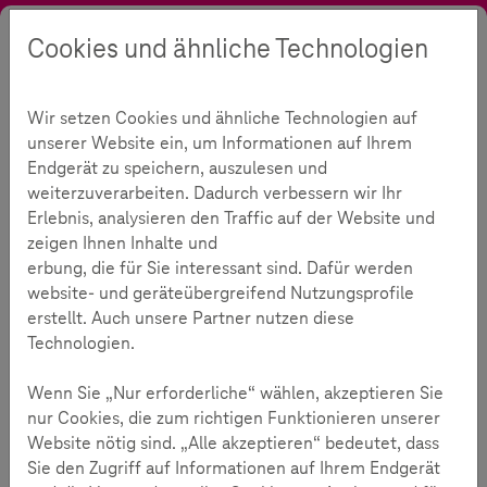
Cookies und ähnliche Technologien
Suche
Kontrast
Menü
Sprache
Akademie
Webcasts & mehr
Fair streiten
Wir setzen Cookies und ähnliche Technologien auf
Fair streiten, statt verstreiten
unserer Website ein, um Informationen auf Ihrem
Endgerät zu speichern, auszulesen und
weiterzuverarbeiten. Dadurch verbessern wir Ihr
473
Erlebnis, analysieren den Traffic auf der Website und
zeigen Ihnen Inhalte und
erbung, die für Sie interessant sind. Dafür werden
Lesezeit:
5
Minuten
website- und geräteübergreifend Nutzungsprofile
erstellt. Auch unsere Partner nutzen diese
Der diesjährige Safer Internet Day, der auch
Technologien.
international stattfindet, stand in diesem Jahr in
Deutschland am 08. Februar unter dem Motto „Fit
Wenn Sie „Nur erforderliche“ wählen, akzeptieren Sie
für die Demokratie, stark für die Gesellschaft“.
nur Cookies, die zum richtigen Funktionieren unserer
Website nötig sind. „Alle akzeptieren“ bedeutet, dass
Bundesweit waren alle Akteure dazu aufgerufen, sich
Sie den Zugriff auf Informationen auf Ihrem Endgerät
gemeinsam für ein besseres Internet insbesondere für