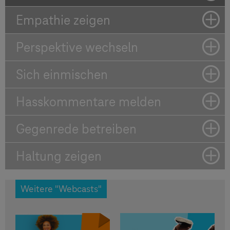
Empathie zeigen
Perspektive wechseln
Sich einmischen
Hasskommentare melden
Gegenrede betreiben
Haltung zeigen
Weitere "Webcasts"