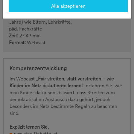
richtig streiten lernen!
Alle akzeptieren
Sendetermin
08. Februar 2022, 16 - 17 Uhr
Zielgruppe:
Erwachsene Begleiter von Kindern (9-16
Jahre) wie Eltern, Lehrkräfte,
päd. Fachkräfte
Zeit:
27:43 min
Format:
Webcast
Kompetenzentwicklung
Im Webcast „
Fair streiten, statt verstreiten – wie
Kinder im Netz diskutieren lernen!
“ erfahren Sie, wie
man Kinder dafür sensibilisiert, dass Streiten zum
demokratischen Austausch dazu gehört, jedoch
besonders im Netz bestimmte Regeln zu beachten
sind.
Explizit lernen Sie,
was eine Debatte ist,