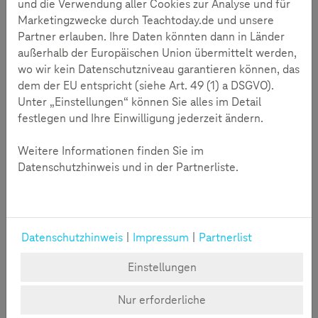
und die Verwendung aller Cookies zur Analyse und für
Kinder und Jugendliche einzusetzen und zum aktuellen
Marketingzwecke durch Teachtoday.de und unsere
Motto mit einer Aktion beizutragen.
Partner erlauben. Ihre Daten könnten dann in Länder
außerhalb der Europäischen Union übermittelt werden,
Zustimmung erforderlich
wo wir kein Datenschutzniveau garantieren können, das
Durch das Klicken auf "Video starten" wird das entsprechende Youtube-
dem der EU entspricht (siehe Art. 49 (1) a DSGVO).
Video eingeblendet. Wir möchten Sie darauf hinweisen, dass im Zuge
Unter „Einstellungen“ können Sie alles im Detail
dessen Daten an Youtube übermittelt werden.
Soll das für alle externen Inhalte gelten, klicken Sie bitte auf "Cookies
festlegen und Ihre Einwilligung jederzeit ändern.
verwalten".
Weitere Informationen finden Sie im
Video Starten
Cookies verwalten
Datenschutzhinweis und in der Partnerliste.
Datenschutzhinweis
|
Impressum
|
Partnerlist
Einstellungen
Teachtoday Webcast im Überblick
Nur erforderliche
Thema:
Fair streiten, statt verstreiten - wie Kinder