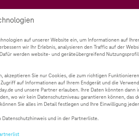
Teachtoday
chnologien
Ratgeber
Toolbox
Initiative
chnologien auf unserer Website ein, um Informationen auf Ihre
bessern wir Ihr Erlebnis, analysieren den Traffic auf der Webs
snotiz im Detail
d. Dafür werden website- und geräteübergreifend Nutzungsprofil
, akzeptieren Sie nur Cookies, die zum richtigen Funktionieren
 Zugriff auf Informationen auf Ihrem Endgerät und die Verwend
ay.de und unsere Partner erlauben. Ihre Daten könnten dann i
den, wo wir kein Datenschutzniveau garantieren können, das de
können Sie alles im Detail festlegen und Ihre Einwilligung jede
 Datenschutzhinweis und in der Partnerliste.
artnerlist