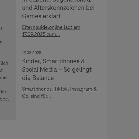
und Alterskennzeichen bei
Games erklärt
Elternguide.online lädt am
g
17.09.2025 zum...
n,
13.08.2025
Kinder, Smartphones &
lich
Social Media – So gelingt
st
die Balance
hme
Smartphones, TikTok, Instagram &
der
Co. sind für...
idee.