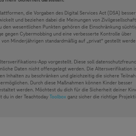
lattformen, die Vorgaben des Digital Services Act (DSA) besser
ickelt und beziehen dabei die Meinungen von Zivilgesellschaft
Zu den wesentlichen Punkten gehören die Einschränkung süchti
e gegen Cybermobbing und eine verbesserte Kontrolle über
 von Minderjährigen standardmäßig auf „privat“ gestellt werde
ltersverifikations-App vorgestellt. Diese soll datenschutzfreund
nliche Daten nicht offengelegt werden. Die Altersverifikation i
n Inhalten zu beschränken und gleichzeitig die sichere Teilna
u ermöglichen. Durch diese Maßnahmen können Kinder besser
staltet werden. Möchtest du dich für die Sicherheit deiner Kin
t du in der Teachtoday
Toolbox
ganz sicher die richtige Projekt