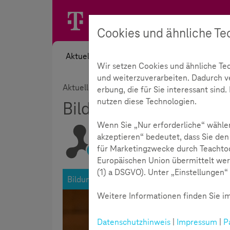
Cookies und ähnliche Te
Aktuelles
Themen
Akademie
Wir setzen Cookies und ähnliche Te
und weiterzuverarbeiten. Dadurch ver
Aktuelles
Blog
Bildungsnotiz
Bildung
erbung, die für Sie interessant sin
nutzen diese Technologien.
Bildungsnotiz
426
Wenn Sie „Nur erforderliche“ wählen
akzeptieren“ bedeutet, dass Sie den
für Marketingzwecke durch Teachtod
Lesezeit:
3
Minuten
Europäischen Union übermittelt wer
(1) a DSGVO). Unter „Einstellungen“ 
Bildungsnotiz
30.07.2025
Weitere Informationen finden Sie im
Datenschutzhinweis
|
Impressum
|
P