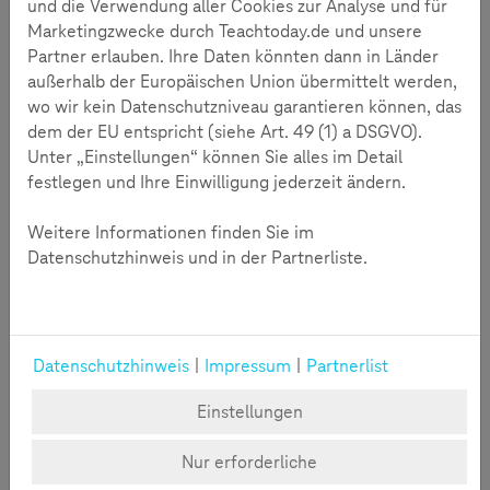
und die Verwendung aller Cookies zur Analyse und für
Marketingzwecke durch Teachtoday.de und unsere
Partner erlauben. Ihre Daten könnten dann in Länder
außerhalb der Europäischen Union übermittelt werden,
wo wir kein Datenschutzniveau garantieren können, das
dem der EU entspricht (siehe Art. 49 (1) a DSGVO).
Hass im Netz begegnen
Unter „Einstellungen“ können Sie alles im Detail
festlegen und Ihre Einwilligung jederzeit ändern.
Mit Künstlicher Intelligenz Hass im Netz begegnen - ein
erfolgreiches Pilotprojekt von Stop Hate Speech.
Weitere Informationen finden Sie im
Datenschutzhinweis und in der Partnerliste.
Datenschutzhinweis
|
Impressum
|
Partnerlist
Einstellungen
Nur erforderliche