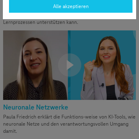
Lernformen aufbrechen
Alle akzeptieren
Prof. Dr. Klopsch erklärt, wie Künstliche Intelligenz bei
Lernprozessen unterstützen kann.
Neuronale Netzwerke
Paula Friedrich erklärt die Funktions-weise von KI-Tools, wie
neuronale Netze und den verantwortungsvollen Umgang
damit.