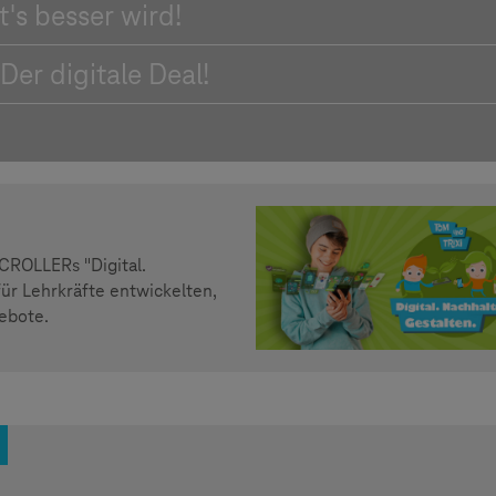
s besser wird!
er digitale Deal!
SCROLLERs "Digital.
für Lehrkräfte entwickelten,
ebote.