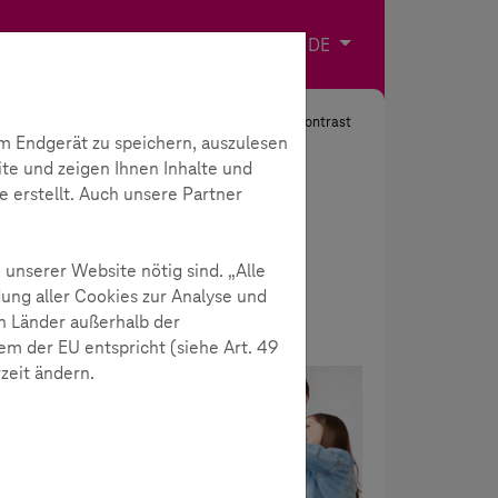
Impressum
Kontakt
Sprache wählen
DE
Suche
Kontrast
m Endgerät zu speichern, auszulesen
ite und zeigen Ihnen Inhalte und
e erstellt. Auch unsere Partner
 unserer Website nötig sind. „Alle
ung aller Cookies zur Analyse und
n Länder außerhalb der
m der EU entspricht (siehe Art. 49
rzeit ändern.
 alle
Akademie
en. Mit
le