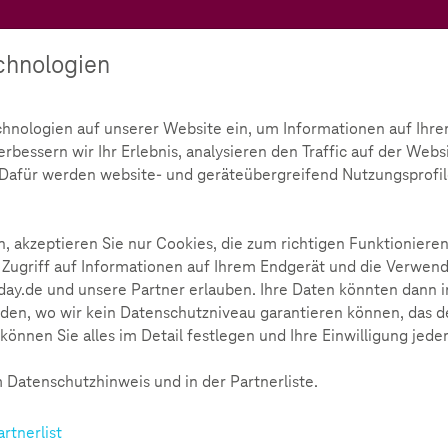
Teachtoday
chnologien
Ratgeber
Toolbox
Initiative
chnologien auf unserer Website ein, um Informationen auf Ihre
bessern wir Ihr Erlebnis, analysieren den Traffic auf der Webs
hhaltig. Gestalten.
d. Dafür werden website- und geräteübergreifend Nutzungsprofil
stalten.
609
, akzeptieren Sie nur Cookies, die zum richtigen Funktionieren
 Zugriff auf Informationen auf Ihrem Endgerät und die Verwend
ay.de und unsere Partner erlauben. Ihre Daten könnten dann i
den, wo wir kein Datenschutzniveau garantieren können, das de
können Sie alles im Detail festlegen und Ihre Einwilligung jede
ationen vereinbart. Wenn viele mithelfen, wird unsere Welt für
gitaler Medien Ressourcen zu sparen und trotzdem Spaß zu hab
 Datenschutzhinweis und in der Partnerliste.
chen Leitfaden, um gemeinsam mit Ihren Schüler*innen digita
artnerlist