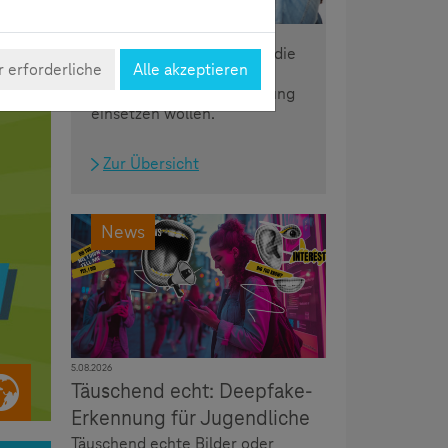
Das Lernangebot für alle, die
 erforderliche
Alle akzeptieren
sich für eine sichere und
kompetente Mediennutzung
einsetzen wollen.
Zur Übersicht
News
5.08.2026
Täuschend echt: Deepfake-
Erkennung für Jugendliche
Täuschend echte Bilder oder