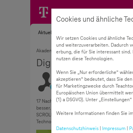
Cookies und ähnliche Te
Aktuelles
Themen
Akademie
Wir setzen Cookies und ähnliche Te
und weiterzuverarbeiten. Dadurch ver
Akademie
SCROLLER EDU+
Digital. Nac
erbung, die für Sie interessant sin
nutzen diese Technologien.
Digital. Nachhaltig. Ge
Wenn Sie „Nur erforderliche“ wählen
akzeptieren“ bedeutet, dass Sie den
für Marketingzwecke durch Teachtod
Lesezeit:
4
Minuten
Europäischen Union übermittelt wer
(1) a DSGVO). Unter „Einstellungen“ 
17 Nachhaltigkeitsziele haben die Vereinten N
besser. Dazu gehört auch, bei der Nutzung di
Weitere Informationen finden Sie im
SCROLLER EDU+ erhalten Sie einen pädagogis
Technologien nachhaltig einzusetzen.
Datenschutzhinweis
|
Impressum
|
P