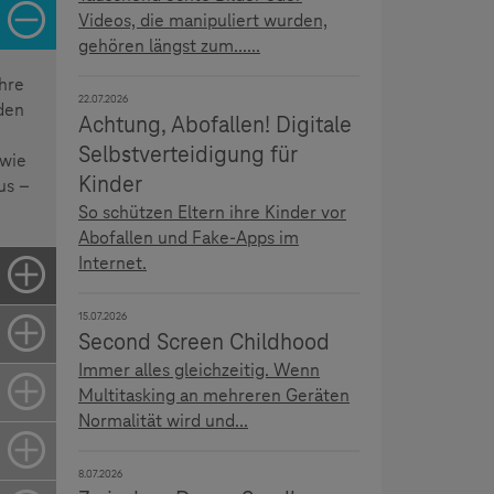
Videos, die manipuliert wurden,
gehören längst zum......
ihre
22.07.2026
den
Achtung, Abofallen! Digitale
Selbstverteidigung für
 wie
Kinder
us –
So schützen Eltern ihre Kinder vor
Abofallen und Fake-Apps im
Internet.
15.07.2026
Second Screen Childhood
Immer alles gleichzeitig. Wenn
Multitasking an mehreren Geräten
Normalität wird und...
8.07.2026