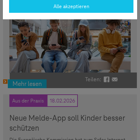
Alle akzeptieren
Teilen:
Facebook - Te
Email - Te
Mehr lesen
Aus der Praxis
18.02.2026
Neue Melde-App soll Kinder besser
schützen
Die Europäische Kommission hat zum Safer Internet