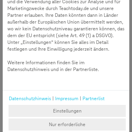
und die Verwendung aller Cookies zur Analyse und für
Marketingzwecke durch Teachtoday.de und unsere
Partner erlauben. Ihre Daten könnten dann in Länder
außerhalb der Europäischen Union übermittelt werden,
wo wir kein Datenschutzniveau garantieren können, das
dem der EU entspricht (siehe Art. 49 (1) a DSGVO).
Unter „Einstellungen“ können Sie alles im Detail
festlegen und Ihre Einwilligung jederzeit ändern.
Weitere Informationen finden Sie im
Teilen:
Facebook - Te
Email - Te
Mehr lesen
Datenschutzhinweis und in der Partnerliste.
Aus der Praxis
11.03.2026
Datenschutzhinweis
|
Impressum
|
Partnerlist
Wie TikTok die Meinungsbildung von
Jugendlichen prägt
Einstellungen
Zwischen Information und Einfluss: TikTok als
Nur erforderliche
Nachrichtenquelle für Jugendliche