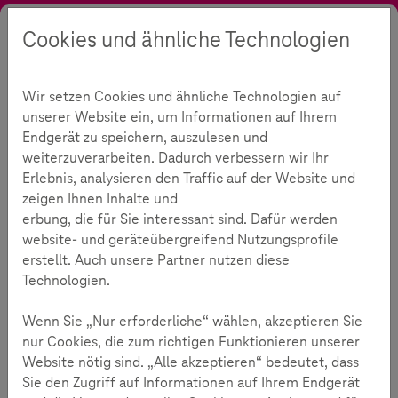
Cookies und ähnliche Technologien
Suche
Kontrast
Menü
Sprache
Aktuelles
Blog
Aus der Praxis
Wir setzen Cookies und ähnliche Technologien auf
Aus der Praxis
310
unserer Website ein, um Informationen auf Ihrem
Endgerät zu speichern, auszulesen und
weiterzuverarbeiten. Dadurch verbessern wir Ihr
Erlebnis, analysieren den Traffic auf der Website und
Lesezeit:
2
Minuten
zeigen Ihnen Inhalte und
erbung, die für Sie interessant sind. Dafür werden
Aus der Praxis
01.04.2026
website- und geräteübergreifend Nutzungsprofile
erstellt. Auch unsere Partner nutzen diese
Technologien.
Sexualisierte Deepfakes
Sexualisierte Deepfakes sind längst kein
Wenn Sie „Nur erforderliche“ wählen, akzeptieren Sie
Randphänomen mehr. Wie Eltern ihre Kinder vor
nur Cookies, die zum richtigen Funktionieren unserer
digitaler Gewalt schützen können.
Website nötig sind. „Alle akzeptieren“ bedeutet, dass
Sie den Zugriff auf Informationen auf Ihrem Endgerät