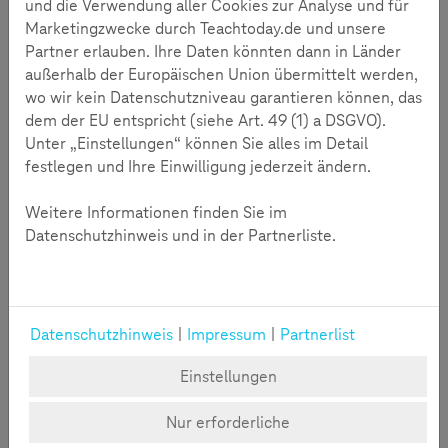
und die Verwendung aller Cookies zur Analyse und für
verstehen, wie ihr Kind mit digitalen Medien umgeht und
Marketingzwecke durch Teachtoday.de und unsere
wo sie in der Begleitung ihres Kindes bereits stark sind oder
Partner erlauben. Ihre Daten könnten dann in Länder
wo es noch Unsicherheiten gibt.
außerhalb der Europäischen Union übermittelt werden,
wo wir kein Datenschutzniveau garantieren können, das
dem der EU entspricht (siehe Art. 49 (1) a DSGVO).
Unter „Einstellungen“ können Sie alles im Detail
festlegen und Ihre Einwilligung jederzeit ändern.
Weitere Informationen finden Sie im
Datenschutzhinweis und in der Partnerliste.
Jetzt starten!
Datenschutzhinweis
|
Impressum
|
Partnerlist
Der Medienkompetenztest ist für Eltern erstellt und kann
Einstellungen
von ihnen direkt genutzt werden. Die Auswertung kann
Eltern Anhaltspunkte geben, um mit ihrem Kind ins
Nur erforderliche
Gespräch zu kommen und es im digitalen Alltag gezielt zu