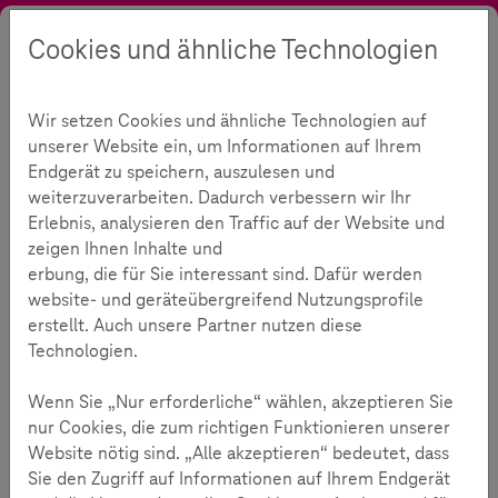
Cookies und ähnliche Technologien
Suche
Kontrast
Menü
Sprache
Ratgeber
Kompetenztest
Test für Eltern
Wir setzen Cookies und ähnliche Technologien auf
Der Test für Eltern
26
unserer Website ein, um Informationen auf Ihrem
Endgerät zu speichern, auszulesen und
weiterzuverarbeiten. Dadurch verbessern wir Ihr
Erlebnis, analysieren den Traffic auf der Website und
Lesezeit:
2
Minuten
zeigen Ihnen Inhalte und
erbung, die für Sie interessant sind. Dafür werden
Ob Smartphone, Game oder Social Media: Kinder
website- und geräteübergreifend Nutzungsprofile
und Jugendliche bewegen sich ganz
erstellt. Auch unsere Partner nutzen diese
selbstverständlich in der digitalen Welt. Umso
Technologien.
wichtiger ist es, dass sie starke digitale
Kompetenzen entwickeln.
Wenn Sie „Nur erforderliche“ wählen, akzeptieren Sie
nur Cookies, die zum richtigen Funktionieren unserer
Für Eltern ist es oft nicht leicht, dabei den Überblick zu
Website nötig sind. „Alle akzeptieren“ bedeutet, dass
behalten und sinnvoll zu begleiten. Der
Sie den Zugriff auf Informationen auf Ihrem Endgerät
Medienkompetenztest unterstützt dabei, besser zu