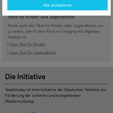
begleiten.
Alle akzeptieren
Tests für Kinder und Jugendliche
Nutze auch den Test für Kinder oder Jugendliche, um
zu sehen, wie fit dein Kind im Umgang mit digitalen
Medien ist.
Zum Test für Kinder
Zum Test für Jugendliche
Die Initiative
Teachtoday ist eine Initiative der Deutschen Telekom zur
Förderung der sicheren und kompetenten
Mediennutzung.