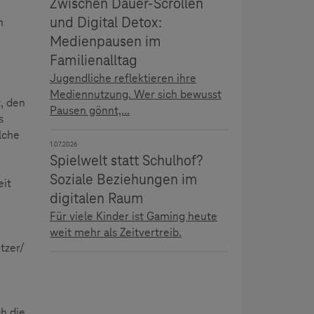
Zwischen Dauer-Scrollen
und Digital Detox:
n
Medienpausen im
Familienalltag
Jugendliche reflektieren ihre
Mediennutzung. Wer sich bewusst
, den
Pausen gönnt,...
s
lche
1.07.2026
Spielwelt statt Schulhof?
Soziale Beziehungen im
eit
digitalen Raum
Für viele Kinder ist Gaming heute
weit mehr als Zeitvertreib.
tzer/
h die