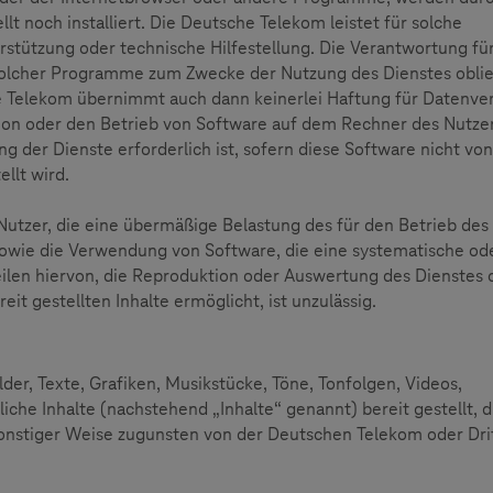
 noch installiert. Die Deutsche Telekom leistet für solche
tützung oder technische Hilfestellung. Die Verantwortung für
 solcher Programme zum Zwecke der Nutzung des Dienstes obli
he Telekom übernimmt auch dann keinerlei Haftung für Datenver
ation oder den Betrieb von Software auf dem Rechner des Nutze
g der Dienste erforderlich ist, sofern diese Software nicht von
llt wird.
tzer, die eine übermäßige Belastung des für den Betrieb des
owie die Verwendung von Software, die eine systematische od
ilen hiervon, die Reproduktion oder Auswertung des Dienstes 
it gestellten Inhalte ermöglicht, ist unzulässig.
er, Texte, Grafiken, Musikstücke, Töne, Tonfolgen, Videos,
e Inhalte (nachstehend „Inhalte“ genannt) bereit gestellt, di
sonstiger Weise zugunsten von der Deutschen Telekom oder Dri