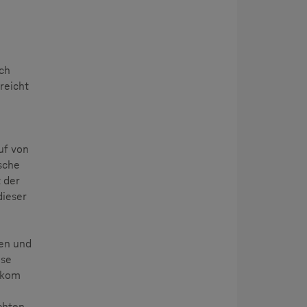
rch
reicht
uf von
sche
 der
dieser
en und
ese
lekom
chten,