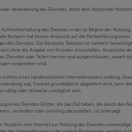
g oder Veränderung des Dienstes, steht dem Nutzer/der Nutzeri
.
 Aufrechterhaltung des Dienstes in der zu Beginn der Nutzung
die Nutzerin hat keinen Anspruch auf die Herbeiführung eines
 des Dienstes. Die Deutsche Telekom ist vielmehr berechtigt
erzeit ohne die Angabe von Gründen einzustellen. Ansprüche de
es Dienstes oder Teilen hiervon sind ausgeschlossen, soweit so
ungen vorgesehen sind.
h mittels eines handelsüblichen Internetbrowsers zulässig. Sow
rwendung sog. Cookies grundsätzlich abgelehnt wird, kann die
 völlig oder teilweise unmöglich sein.
g eines Dienstes Dritter, die das Ziel haben, die durch den Nu
iern, verändern oder unrichtig darzustellen, ist untersagt.
r Nutzerin zum Internet zur Nutzung des Dienstes notwendige
oder der Internetbrowser oder andere Programme, werden durc