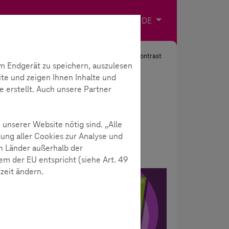
Impressum
Kontakt
Sprache wählen
DE
Suche
Kontrast
m Endgerät zu speichern, auszulesen
ite und zeigen Ihnen Inhalte und
e erstellt. Auch unsere Partner
 unserer Website nötig sind. „Alle
ung aller Cookies zur Analyse und
n Länder außerhalb der
m der EU entspricht (siehe Art. 49
rzeit ändern.
SCROLLER
das
er
zu.