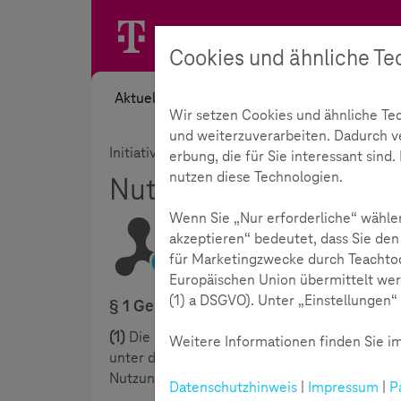
Cookies und ähnliche Te
Aktuelles
Themen
Akademie
Wir setzen Cookies und ähnliche Te
und weiterzuverarbeiten. Dadurch ver
Initiative
Nutzungsbedingungen
erbung, die für Sie interessant sin
nutzen diese Technologien.
Nutzungsbedingunge
Wenn Sie „Nur erforderliche“ wählen
akzeptieren“ bedeutet, dass Sie den
für Marketingzwecke durch Teachtod
Lesezeit:
13
Minuten
Europäischen Union übermittelt wer
(1) a DSGVO). Unter „Einstellungen“ 
§ 1 Gegenstand des Angebotes / Stand 1
(1)
Die nachstehenden Nutzungsbedingungen r
Weitere Informationen finden Sie im
unter der URL www.teachtoday.de (nachstehe
Nutzung des Dienstes und dem Zugriff darauf
Datenschutzhinweis
|
Impressum
|
P