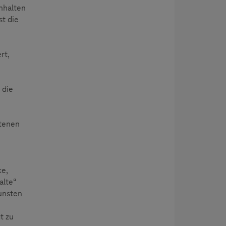
nhalten
t die
rt,
 die
otenen
ke,
alte“
unsten
t zu