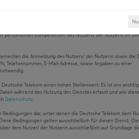
chen Telekom zur Förderung der sicheren und kompetenten
Nur
Förderung der sicheren und kompetenten Mediennutzung sowie di
der persönlichen Kompetenzen des Nutzers/ der Nutzerin im U
Elementen die Anmeldung des Nutzers/ der Nutzerin sowie die 
ift, Telefonnummer, E-Mail-Adresse, sowie Angaben zu einer
 notwendig.
e Deutsche Telekom einen hohen Stellenwert. Es ist uns wichtig
 Daten während des Nutzung des Dienstes erfasst und wie dies
ich
Datenschutz
.
e Bedingungen dar, unter denen die Deutsche Telekom dem Nu
 Diese Bedingungen gelten ausschließlich für diesen Dienst. Die
ber dem Nutzer/ der Nutzerin ausschließlich auf Grundlage di