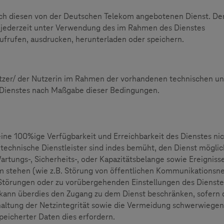
ich diesen von der Deutschen Telekom angebotenen Dienst. De
n jederzeit unter Verwendung des im Rahmen des Dienstes
frufen, ausdrucken, herunterladen oder speichern.
zer/ der Nutzerin im Rahmen der vorhandenen technischen u
s Dienstes nach Maßgabe dieser Bedingungen.
eine 100%ige Verfügbarkeit und Erreichbarkeit des Dienstes nic
 technische Dienstleister sind indes bemüht, den Dienst möglic
rtungs-, Sicherheits-, oder Kapazitätsbelange sowie Ereignisse
 stehen (wie z.B. Störung von öffentlichen Kommunikationsne
 Störungen oder zu vorübergehenden Einstellungen des Dienste
 kann überdies den Zugang zu dem Dienst beschränken, sofern 
rhaltung der Netzintegrität sowie die Vermeidung schwerwiege
peicherter Daten dies erfordern.