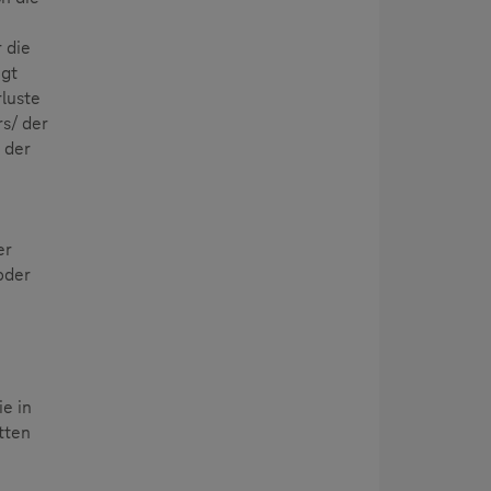
 die
egt
luste
rs/ der
 der
er
oder
e in
tten