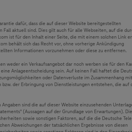
ntie dafür, dass die auf dieser Website bereitgestellten
 Fall aktuell sind. Dies gilt auch für alle Webseiten, auf die du
om ist für den Inhalt einer Seite, die mit einem solchen Link er
ekom behält sich das Recht vor, ohne vorherige Ankündigung
ellten Informationen vorzunehmen oder diese zu entfernen.
len weder ein Verkaufsangebot dar noch werben sie für den Ka
 eine Anlageentscheidung sein. Auf keinen Fall haftet die Deut
tzungsmöglichkeiten oder Datenverluste im Zusammenhang mit
zw. der Erbringung von Dienstleistungen entstehen, die auf 
Angaben sind die auf dieser Website einzusehenden Unterlag
tements" (Aussagen auf der Grundlage von Erwartungen). Di
cherheiten sowie sonstigen Faktoren, auf die die Deutsche Te
blichen Abweichungen der tatsächlichen Ergebnisse von diesen
sicherheiten sowie sonstigen Faktoren sind in den Finanzberi