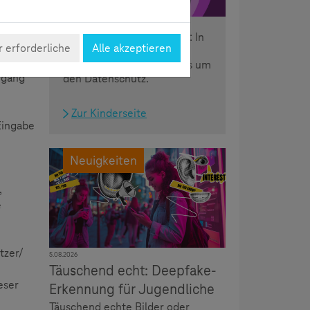
Daten, Spuren, Sicherheit: In
 erforderliche
Alle akzeptieren
der dritten Ausgabe von
e
SCROLLER dreht sich alles um
mgang
den Datenschutz.
Zur Kinderseite
Eingabe
Neuigkeiten
,
e
tzer/
5.08.2026
Täuschend echt: Deepfake-
eser
Erkennung für Jugendliche
Täuschend echte Bilder oder