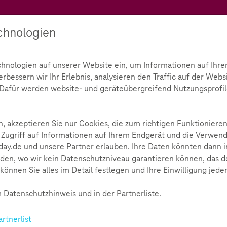
Teachtoday
chnologien
Ratgeber
Toolbox
Initiative
chnologien auf unserer Website ein, um Informationen auf Ihre
bessern wir Ihr Erlebnis, analysieren den Traffic auf der Webs
d. Dafür werden website- und geräteübergreifend Nutzungsprofil
n
, akzeptieren Sie nur Cookies, die zum richtigen Funktionieren
 Zugriff auf Informationen auf Ihrem Endgerät und die Verwend
ay.de und unsere Partner erlauben. Ihre Daten könnten dann i
den, wo wir kein Datenschutzniveau garantieren können, das de
können Sie alles im Detail festlegen und Ihre Einwilligung jede
9.07.2016
egeln die Bedingungen unter denen Nutzerinnen und Nutzer 
 Datenschutzhinweis und in der Partnerliste.
nd Dienst genannt) zugängliche Angebot nutzen können. Mit d
 stimmt der Nutzer/ die Nutzerin diesen Nutzungsbedingungen 
artnerlist