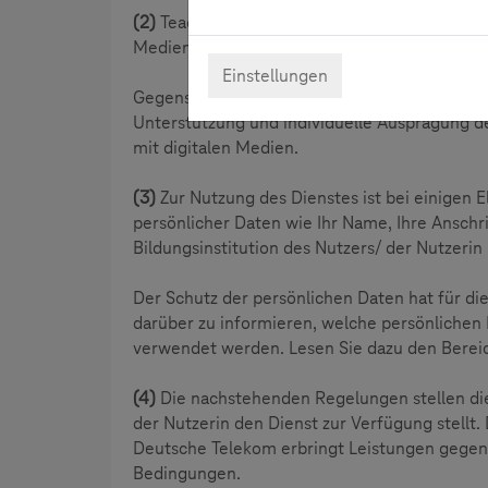
(2)
Teachtoday ist eine Initiative der Deuts
Mediennutzung.
Einstellungen
Gegenstand und Ziel der Initiative ist die 
Unterstützung und individuelle Ausprägung 
mit digitalen Medien.
(3)
Zur Nutzung des Dienstes ist bei einigen 
persönlicher Daten wie Ihr Name, Ihre Anschr
Bildungsinstitution des Nutzers/ der Nutzerin
Der Schutz der persönlichen Daten hat für di
darüber zu informieren, welche persönlichen
verwendet werden. Lesen Sie dazu den Bere
(4)
Die nachstehenden Regelungen stellen di
der Nutzerin den Dienst zur Verfügung stellt.
Deutsche Telekom erbringt Leistungen gegenü
Bedingungen.