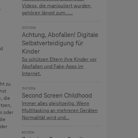
Videos, die manipuliert wurden,
r
gehören längst zum......
22.07.2026
Achtung, Abofallen! Digitale
Selbstverteidigung für
nd
Kinder
So schützen Eltern ihre Kinder vor
Abofallen und Fake-Apps im
Internet.
ht zu
15.07.2026
hst
Second Screen Childhood
, die
Immer alles gleichzeitig. Wenn
tzen,
Multitasking an mehreren Geräten
s oder
Normalität wird und...
die
nder
8.07.2026