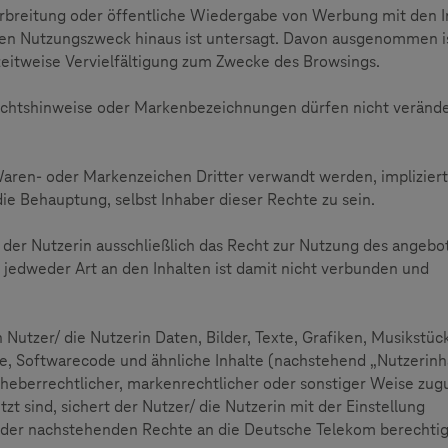
Verbreitung oder öffentliche Wiedergabe von Werbung mit den I
ten Nutzungszweck hinaus ist untersagt. Davon ausgenommen is
eitweise Vervielfältigung zum Zwecke des Browsings.
echtshinweise oder Markenbezeichnungen dürfen nicht verände
aren- oder Markenzeichen Dritter verwandt werden, impliziert
e Behauptung, selbst Inhaber dieser Rechte zu sein.
er Nutzerin ausschließlich das Recht zur Nutzung des angeb
jedweder Art an den Inhalten ist damit nicht verbunden und
utzer/ die Nutzerin Daten, Bilder, Texte, Grafiken, Musikstüc
, Softwarecode und ähnliche Inhalte (nachstehend „Nutzerinh
rheberrechtlicher, markenrechtlicher oder sonstiger Weise zug
zt sind, sichert der Nutzer/ die Nutzerin mit der Einstellung
g der nachstehenden Rechte an die Deutsche Telekom berechtig