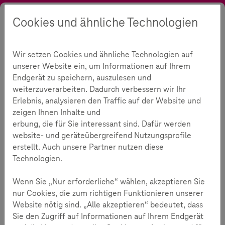
Cookies und ähnliche Technologien
Suche
Kontrast
Menü
Sprache
Initiative
Unsere Partner
FSM
Wir setzen Cookies und ähnliche Technologien auf
FSM
287
unserer Website ein, um Informationen auf Ihrem
Endgerät zu speichern, auszulesen und
weiterzuverarbeiten. Dadurch verbessern wir Ihr
Erlebnis, analysieren den Traffic auf der Website und
Lesezeit:
2
Minuten
zeigen Ihnen Inhalte und
erbung, die für Sie interessant sind. Dafür werden
FSM e. V. - Fokus Jugendmedienschutz
website- und geräteübergreifend Nutzungsprofile
erstellt. Auch unsere Partner nutzen diese
Online-Medien haben in den meisten Elternhäusern Einzug
Technologien.
gefunden. Um Kinder und Jugendliche vor den Risiken bei
der Online-Nutzung zu schützen, gibt es die Freiwillige
Wenn Sie „Nur erforderliche“ wählen, akzeptieren Sie
Selbstkontrolle.
nur Cookies, die zum richtigen Funktionieren unserer
Website nötig sind. „Alle akzeptieren“ bedeutet, dass
Sie den Zugriff auf Informationen auf Ihrem Endgerät