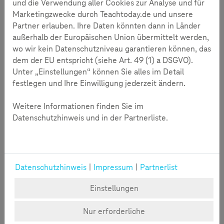
und die Verwendung aller Cookies zur Analyse und für
Marketingzwecke durch Teachtoday.de und unsere
Partner erlauben. Ihre Daten könnten dann in Länder
außerhalb der Europäischen Union übermittelt werden,
wo wir kein Datenschutzniveau garantieren können, das
dem der EU entspricht (siehe Art. 49 (1) a DSGVO).
Unter „Einstellungen“ können Sie alles im Detail
festlegen und Ihre Einwilligung jederzeit ändern.
Weitere Informationen finden Sie im
Ob Online-Jugendschutz, Beschwerdestelle oder
Datenschutzhinweis und in der Partnerliste.
Medienbildung - der Schutz junger Menschen steht im
Fokus der FSM. Dazu gehört auch die kompakte
Wissensvermittlung über Gesetze, Hintergründe und
Akteure.
Datenschutzhinweis
|
Impressum
|
Partnerlist
Einstellungen
FSM e. V.
Nur erforderliche
Die Stärkung und Förderung des