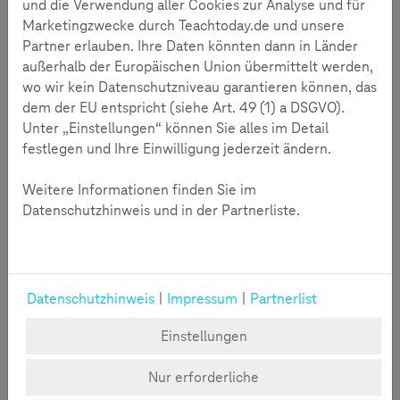
und die Verwendung aller Cookies zur Analyse und für
Marketingzwecke durch Teachtoday.de und unsere
Partner erlauben. Ihre Daten könnten dann in Länder
außerhalb der Europäischen Union übermittelt werden,
wo wir kein Datenschutzniveau garantieren können, das
Calliope - smarter Coach
dem der EU entspricht (siehe Art. 49 (1) a DSGVO).
Anleitung
Unter „Einstellungen“ können Sie alles im Detail
festlegen und Ihre Einwilligung jederzeit ändern.
Calliope - smarter Coach
Weitere Informationen finden Sie im
Bewegungsübungen für den Sport programmieren
Datenschutzhinweis und in der Partnerliste.
Zeit:
90 min
Material:
Anleitung
Format:
Link
Datenschutzhinweis
|
Impressum
|
Partnerlist
Einstellungen
Details
Nur erforderliche
13-16 Jahre