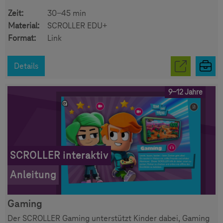
Zeit:
30-45 min
Material:
SCROLLER EDU+
Format:
Link
Details
9-12 Jahre
SCROLLER interaktiv
Anleitung
Gaming
Der SCROLLER Gaming unterstützt Kinder dabei, Gaming