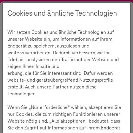
Cookies und ähnliche Technologien
Suche
Kontrast
Menü
Sprache
Toolbox
Wir setzen Cookies und ähnliche Technologien auf
Die Toolbox
0
Meine Toolbox
unserer Website ein, um Informationen auf Ihrem
Endgerät zu speichern, auszulesen und
In der Toolbox finden Sie schnell und übersichtlich
weiterzuverarbeiten. Dadurch verbessern wir Ihr
vielfältige Materialen zur Förderung der Medien- und
Erlebnis, analysieren den Traffic auf der Website und
Demokratiekompetenz junger Menschen im Alter von 9-16
zeigen Ihnen Inhalte und
Jahren.
erbung, die für Sie interessant sind. Dafür werden
website- und geräteübergreifend Nutzungsprofile
Filter zurücksetzen
erstellt. Auch unsere Partner nutzen diese
Technologien.
Wenn Sie „Nur erforderliche“ wählen, akzeptieren Sie
Karten
nur Cookies, die zum richtigen Funktionieren unserer
Website nötig sind. „Alle akzeptieren“ bedeutet, dass
13-16 Jahre
Sie den Zugriff auf Informationen auf Ihrem Endgerät