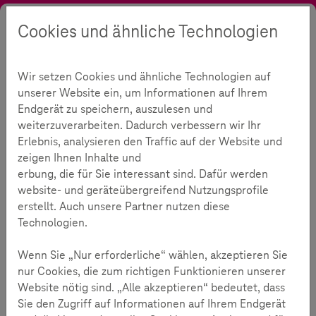
Cookies und ähnliche Technologien
Suche
Kontrast
Menü
Sprache
Initiative
Rückblick
Wettbewerb
Wir setzen Cookies und ähnliche Technologien auf
Wettbewerb: Medien, aber
unserer Website ein, um Informationen auf Ihrem
Endgerät zu speichern, auszulesen und
sicher.
weiterzuverarbeiten. Dadurch verbessern wir Ihr
Erlebnis, analysieren den Traffic auf der Website und
zeigen Ihnen Inhalte und
2
erbung, die für Sie interessant sind. Dafür werden
website- und geräteübergreifend Nutzungsprofile
erstellt. Auch unsere Partner nutzen diese
Lesezeit:
2
Minuten
Technologien.
Innovative Ideen brauchen kreative Köpfe, die sie
Wenn Sie „Nur erforderliche“ wählen, akzeptieren Sie
umsetzen. Kreative Köpfe brauchen ein Forum, das
nur Cookies, die zum richtigen Funktionieren unserer
ihre Ideen sichtbar macht.
Website nötig sind. „Alle akzeptieren“ bedeutet, dass
Dafür stand der Wettbewerb „Medien, aber sicher.“ Durch
Sie den Zugriff auf Informationen auf Ihrem Endgerät