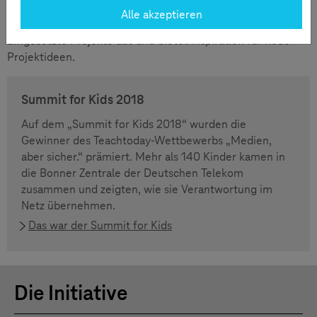
Den spannendsten Projekten bietet „Medien, aber sicher.“
Alle akzeptieren
eine Plattform. Der Wettbewerb zeichnet erfolgreich
umgesetzte Projekte aus und bietet Inspiration für neue
Projektideen.
Summit for Kids 2018
Auf dem „Summit for Kids 2018“ wurden die
Gewinner des Teachtoday-Wettbewerbs „Medien,
aber sicher.“ prämiert. Mehr als 140 Kinder kamen in
die Bonner Zentrale der Deutschen Telekom
zusammen und zeigten, wie sie Verantwortung im
Netz übernehmen.
Das war der Summit for Kids
Die Initiative