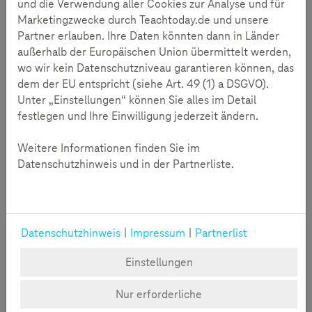
den Wettbewerb wurden herausragende Ideen gesucht, die
und die Verwendung aller Cookies zur Analyse und für
mit Tatendrang und Einfallsreichtum Medienkompetenz
Marketingzwecke durch Teachtoday.de und unsere
fördern wollen.
Partner erlauben. Ihre Daten könnten dann in Länder
außerhalb der Europäischen Union übermittelt werden,
Preisträger
wo wir kein Datenschutzniveau garantieren können, das
dem der EU entspricht (siehe Art. 49 (1) a DSGVO).
Unter „Einstellungen“ können Sie alles im Detail
Unsere Preisträger 2018
festlegen und Ihre Einwilligung jederzeit ändern.
Weitere Informationen finden Sie im
Unsere Preisträger 2017
Datenschutzhinweis und in der Partnerliste.
Unsere Preisträger 2016
Unsere Preisträger 2015
Datenschutzhinweis
|
Impressum
|
Partnerlist
Unsere Preisträger 2014
Einstellungen
Nur erforderliche