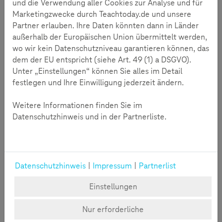
und die Verwendung aller Cookies zur Analyse und für
Unsere Preisträger 2016
Marketingzwecke durch Teachtoday.de und unsere
Partner erlauben. Ihre Daten könnten dann in Länder
außerhalb der Europäischen Union übermittelt werden,
wo wir kein Datenschutzniveau garantieren können, das
dem der EU entspricht (siehe Art. 49 (1) a DSGVO).
Unter „Einstellungen“ können Sie alles im Detail
festlegen und Ihre Einwilligung jederzeit ändern.
Weitere Informationen finden Sie im
Datenschutzhinweis und in der Partnerliste.
1/5
Neben den drei Hauptpreisen des Wettbewerbs wurden
Datenschutzhinweis
|
Impressum
|
Partnerlist
zwei deutsche Landespreise, ein österreichischer
Landespreis sowie drei Sonderpreise vergeben. Mehr über
Einstellungen
die einzelnen Gewinnerprojekte erfahren Sie auf den
folgenden Seiten.
Nur erforderliche