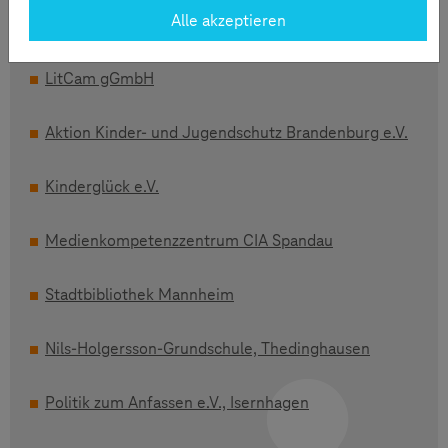
Gewinner 2016
Alle akzeptieren
LitCam gGmbH
Aktion Kinder- und Jugendschutz Brandenburg e.V.
Kinderglück e.V.
Medienkompetenzzentrum CIA Spandau
Stadtbibliothek Mannheim
Nils-Holgersson-Grundschule, Thedinghausen
Politik zum Anfassen e.V., Isernhagen