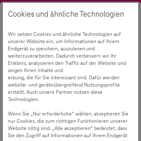
Cookies und ähnliche Technologien
Suche
Kontrast
Menü
Sprache
Initiative
Rückblick
Wettbewerb
Unsere Preisträger 2016
Wir setzen Cookies und ähnliche Technologien auf
Unsere Preisträger 2016
248
unserer Website ein, um Informationen auf Ihrem
Endgerät zu speichern, auszulesen und
weiterzuverarbeiten. Dadurch verbessern wir Ihr
Erlebnis, analysieren den Traffic auf der Website und
Lesezeit:
3
Minuten
zeigen Ihnen Inhalte und
erbung, die für Sie interessant sind. Dafür werden
Zum dritten Mal ist der internationale Wettbewerb
website- und geräteübergreifend Nutzungsprofile
„Medien, aber sicher.“ erfolgreich zu Ende
erstellt. Auch unsere Partner nutzen diese
gegangen. Aus zahlreichen Einreichungen wurden in
Technologien.
diesem Jahr insgesamt acht Medienprojekte
ausgewählt. Die drei Hauptgewinner wurden auf
Wenn Sie „Nur erforderliche“ wählen, akzeptieren Sie
nur Cookies, die zum richtigen Funktionieren unserer
dem diesjährigen „Summit for Kids“ in Bonn
Website nötig sind. „Alle akzeptieren“ bedeutet, dass
ausgezeichnet.
Sie den Zugriff auf Informationen auf Ihrem Endgerät