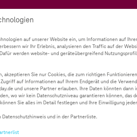
Teachtoday
chnologien
Ratgeber
Toolbox
Initiative
chnologien auf unserer Website ein, um Informationen auf Ihre
bessern wir Ihr Erlebnis, analysieren den Traffic auf der Webs
re Preisträger 2016
Jugendamt Dortmund
d. Dafür werden website- und geräteübergreifend Nutzungsprofil
rojekt
241
, akzeptieren Sie nur Cookies, die zum richtigen Funktionieren
 Zugriff auf Informationen auf Ihrem Endgerät und die Verwend
ay.de und unsere Partner erlauben. Ihre Daten könnten dann i
den, wo wir kein Datenschutzniveau garantieren können, das de
können Sie alles im Detail festlegen und Ihre Einwilligung jede
 Datenschutzhinweis und in der Partnerliste.
nnen und Schülern der Martin-Luther-King-Gesamtschule und 
artnerlist
 Kunstprojekt auf die Beine gestellt, das die Jugendlichen in 