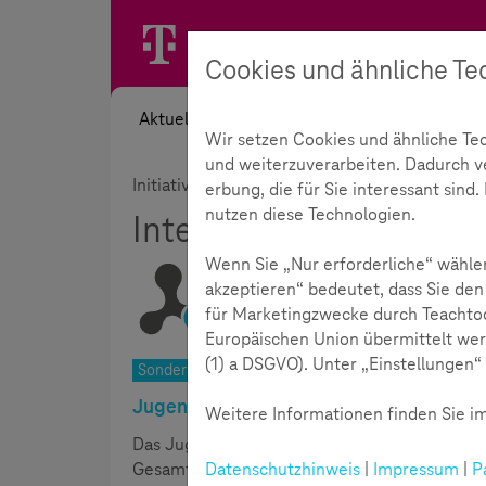
Cookies und ähnliche Te
Aktuelles
Themen
Akademie
Wir setzen Cookies und ähnliche Te
und weiterzuverarbeiten. Dadurch ver
Initiative
Rückblick
Wettbewerb
Unse
erbung, die für Sie interessant sin
nutzen diese Technologien.
Interkulturelles Kunstp
Wenn Sie „Nur erforderliche“ wählen
akzeptieren“ bedeutet, dass Sie den
für Marketingzwecke durch Teachtod
Lesezeit:
4
Minuten
Europäischen Union übermittelt wer
(1) a DSGVO). Unter „Einstellungen“ 
Sonderpreis: „Like me - Das bin ich! Bin ich das?“
Jugendamt Dortmund
Weitere Informationen finden Sie im
Das Jugendamt in Dortmund hat mit Schüleri
Datenschutzhinweis
|
Impressum
|
P
Gesamtschule Scharnhorst ein interkulturelles