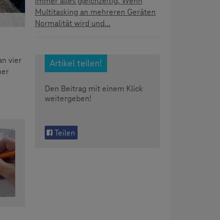
Immer alles gleichzeitig. Wenn
Multitasking an mehreren Geräten
Normalität wird und...
an vier
Artikel teilen!
ner
n
Den Beitrag mit einem Klick
weitergeben!
Teilen