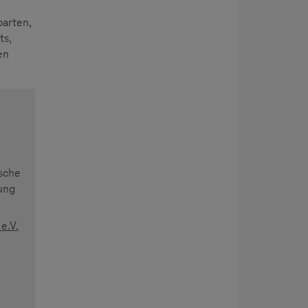
parten,
ts,
en
tsche
ung
e.V.