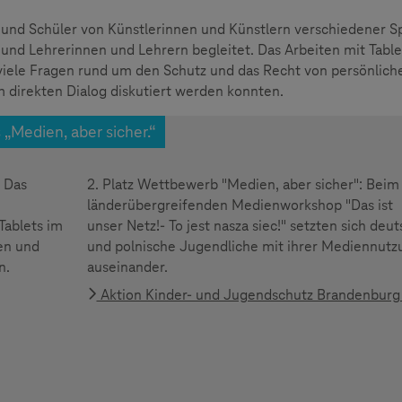
und Schüler von Künstlerinnen und Künstlern verschiedener S
 Lehrerinnen und Lehrern begleitet. Das Arbeiten mit Table
 viele Fragen rund um den Schutz und das Recht von persönlich
 direkten Dialog diskutiert werden konnten.
„Medien, aber sicher.“
: Das
2. Platz Wettbewerb "Medien, aber sicher": Beim
länderübergreifenden Medienworkshop "Das ist
Tablets im
unser Netz!- To jest nasza siec!" setzten sich deu
en und
und polnische Jugendliche mit ihrer Mediennutz
n.
auseinander.
Aktion Kinder- und Jugendschutz Brandenburg 