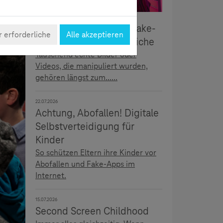
5.08.2026
Täuschend echt: Deepfake-
 erforderliche
Alle akzeptieren
Erkennung für Jugendliche
Täuschend echte Bilder oder
Videos, die manipuliert wurden,
gehören längst zum......
22.07.2026
Achtung, Abofallen! Digitale
Selbstverteidigung für
Kinder
So schützen Eltern ihre Kinder vor
Abofallen und Fake-Apps im
Internet.
15.07.2026
Second Screen Childhood