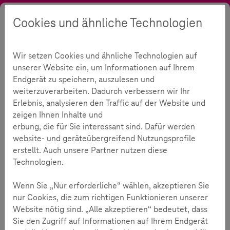
Cookies und ähnliche Technologien
Suche
Kontrast
Menü
Sprache
Initiative
Rückblick
Wettbewerb
Unsere Preisträger 2016
Wir setzen Cookies und ähnliche Technologien auf
Aktion Kinder- und Jugendschutz Brandenburg e.V.
unserer Website ein, um Informationen auf Ihrem
Interkultureller
Endgerät zu speichern, auszulesen und
weiterzuverarbeiten. Dadurch verbessern wir Ihr
Medienworkshop
Erlebnis, analysieren den Traffic auf der Website und
zeigen Ihnen Inhalte und
erbung, die für Sie interessant sind. Dafür werden
212
website- und geräteübergreifend Nutzungsprofile
erstellt. Auch unsere Partner nutzen diese
Technologien.
Lesezeit:
4
Minuten
Wenn Sie „Nur erforderliche“ wählen, akzeptieren Sie
2. Platz "Das ist unser Netz! - To jest nasza siec!"
nur Cookies, die zum richtigen Funktionieren unserer
Aktion Kinder und Jugendschutz in Brandenburg
Website nötig sind. „Alle akzeptieren“ bedeutet, dass
Sie den Zugriff auf Informationen auf Ihrem Endgerät
Beim länderübergreifenden Medienworkshop "Das ist unser