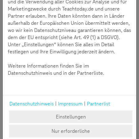
und die Verwendung aller Cookies zur Analyse und für
Netz!- To jest nasza siec!" setzten sich deutsche und
Marketingzwecke durch Teachtoday.de und unsere
polnische Jugendliche mit ihrer Mediennutzung
Partner erlauben. Ihre Daten könnten dann in Länder
auseinander. Das Projekt bestand aus einer
außerhalb der Europäischen Union übermittelt werden,
Workshopwoche, bei der die Jugendlichen sich mit der
wo wir kein Datenschutzniveau garantieren können, das
Frage auseinandersetzten, wie sie Medien nutzen und wie
dem der EU entspricht (siehe Art. 49 (1) a DSGVO).
ihr Internet in der Zukunft aussehen sollte.
Unter „Einstellungen“ können Sie alles im Detail
festlegen und Ihre Einwilligung jederzeit ändern.
Video
Zustimmung erforderlich
Weitere Informationen finden Sie im
Durch das Klicken auf "Video starten" wird das entsprechende Youtube-
Video eingeblendet. Wir möchten Sie darauf hinweisen, dass im Zuge
Datenschutzhinweis und in der Partnerliste.
dessen Daten an Youtube übermittelt werden.
Soll das für alle externen Inhalte gelten, klicken Sie bitte auf "Cookies
verwalten".
Video Starten
Cookies verwalten
Datenschutzhinweis
|
Impressum
|
Partnerlist
Einstellungen
Nur erforderliche
Aktion Kinder und Jugendschutz in Brandenburg