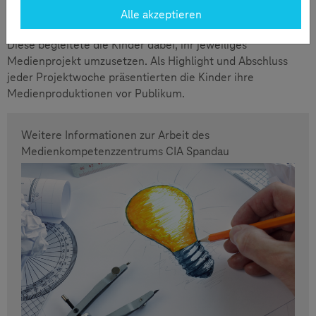
Erfahrungen der Kinder. Dafür stand den Teilnehmerinnen
Alle akzeptieren
und Teilnehmern medienpädagogische Hilfe zur Seite.
Diese begleitete die Kinder dabei, ihr jeweiliges
Medienprojekt umzusetzen. Als Highlight und Abschluss
jeder Projektwoche präsentierten die Kinder ihre
Medienproduktionen vor Publikum.
Weitere Informationen zur Arbeit des
Medienkompetenzzentrums CIA Spandau