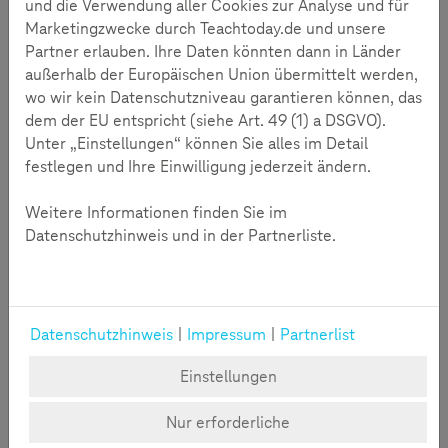
und die Verwendung aller Cookies zur Analyse und für
Marketingzwecke durch Teachtoday.de und unsere
Zustimmung erforderlich
Partner erlauben. Ihre Daten könnten dann in Länder
Durch das Klicken auf "Video starten" wird das entsprechende Youtube-
außerhalb der Europäischen Union übermittelt werden,
Video eingeblendet. Wir möchten Sie darauf hinweisen, dass im Zuge
dessen Daten an Youtube übermittelt werden.
wo wir kein Datenschutzniveau garantieren können, das
Soll das für alle externen Inhalte gelten, klicken Sie bitte auf "Cookies
verwalten".
dem der EU entspricht (siehe Art. 49 (1) a DSGVO).
Unter „Einstellungen“ können Sie alles im Detail
Video Starten
Cookies verwalten
festlegen und Ihre Einwilligung jederzeit ändern.
Weitere Informationen finden Sie im
Datenschutzhinweis und in der Partnerliste.
Medienkompetenzzentrum CIA Spandau
Datenschutzhinweis
|
Impressum
|
Partnerlist
Das Projekt
An dem Trickfilmprojekt des Medienkompetenzzentrums
Einstellungen
CIA Spandau nahmen Kinder aus fünf Berliner
Grundschulen und einem Jugendzentrum teil. Ziel des
Nur erforderliche
Projektes war die Umsetzung der eigenen Ideen und