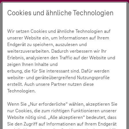
Cookies und ähnliche Technologien
Suche
Kontrast
Menü
Sprache
Initiative
Rückblick
Wettbewerb
Unsere Preisträger 2016
Wir setzen Cookies und ähnliche Technologien auf
Medienkompetenzzentrum CIA Spandau
unserer Website ein, um Informationen auf Ihrem
Trickfilm-Produktion
Endgerät zu speichern, auszulesen und
225
weiterzuverarbeiten. Dadurch verbessern wir Ihr
Erlebnis, analysieren den Traffic auf der Website und
zeigen Ihnen Inhalte und
Lesezeit:
3
Minuten
erbung, die für Sie interessant sind. Dafür werden
website- und geräteübergreifend Nutzungsprofile
Landespreis: „welcome2spandau“
erstellt. Auch unsere Partner nutzen diese
Technologien.
Computer in Action Spandau
Im Rahmen des Projektes „welcome2spandau“ fanden
Wenn Sie „Nur erforderliche“ wählen, akzeptieren Sie
zwischen April und Juli 2016 insgesamt sechs
nur Cookies, die zum richtigen Funktionieren unserer
Projektwochen statt, in denen Trickfilme mit Kindern aus
Website nötig sind. „Alle akzeptieren“ bedeutet, dass
Sprachlern- und Willkommensklassen erstellt wurden.
Sie den Zugriff auf Informationen auf Ihrem Endgerät