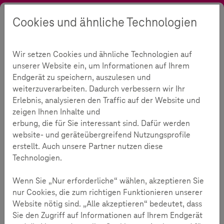
Cookies und ähnliche Technologien
Suche
Kontrast
Menü
Sprache
Initiative
Unsere Partner
Wir setzen Cookies und ähnliche Technologien auf
Hilfe: Unsere Partner
304
unserer Website ein, um Informationen auf Ihrem
Endgerät zu speichern, auszulesen und
weiterzuverarbeiten. Dadurch verbessern wir Ihr
Erlebnis, analysieren den Traffic auf der Website und
Lesezeit:
3
Minuten
zeigen Ihnen Inhalte und
erbung, die für Sie interessant sind. Dafür werden
website- und geräteübergreifend Nutzungsprofile
Nummer gegen Kummer
erstellt. Auch unsere Partner nutzen diese
Technologien.
„Nummer gegen Kummer“ hat es sich zum Ziel
gesetzt, für alle Kinder und Jugendlichen, ihre Eltern
Wenn Sie „Nur erforderliche“ wählen, akzeptieren Sie
und andere Erziehungspersonen ein schnell
nur Cookies, die zum richtigen Funktionieren unserer
erreichbares Gesprächs- und Beratungsangebot in
Website nötig sind. „Alle akzeptieren“ bedeutet, dass
Deutschland zu etablieren.
Sie den Zugriff auf Informationen auf Ihrem Endgerät