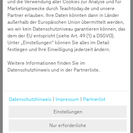
und die Verwendung aller Cookies zur Analyse und für
Marketingzwecke durch Teachtoday.de und unsere
Partner erlauben. Ihre Daten könnten dann in Länder
außerhalb der Europäischen Union übermittelt werden,
wo wir kein Datenschutzniveau garantieren können, das
dem der EU entspricht (siehe Art. 49 (1) a DSGVO).
Unter „Einstellungen“ können Sie alles im Detail
festlegen und Ihre Einwilligung jederzeit ändern.
Weitere Informationen finden Sie im
Mehr lesen
Datenschutzhinweis und in der Partnerliste.
JusProg
JusProg e.V. hat sich zur Aufgabe gemacht, Kinder
Datenschutzhinweis
|
Impressum
|
Partnerlist
und Jugendliche im Internet besser zu schützen. Zu
diesem Zweck wird Eltern, Großeltern, Lehrern und
Einstellungen
allen anderen, die mit Kindern und Medien zu tun
haben, das kostenfrei nutzbare JusProg-
Nur erforderliche
Jugendschutzprogramm angeboten.