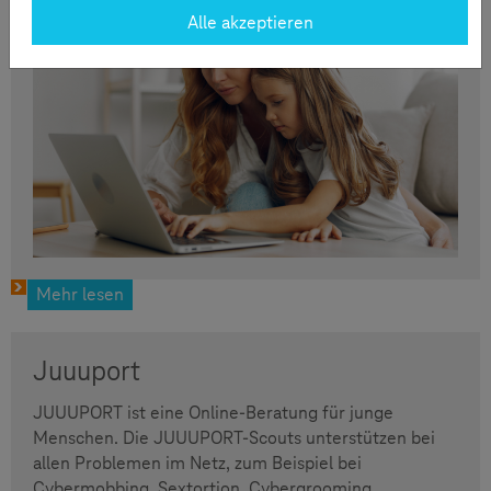
Alle akzeptieren
Mehr lesen
Juuuport
JUUUPORT ist eine Online-Beratung für junge
Menschen. Die JUUUPORT-Scouts unterstützen bei
allen Problemen im Netz, zum Beispiel bei
Cybermobbing, Sextortion, Cybergrooming,