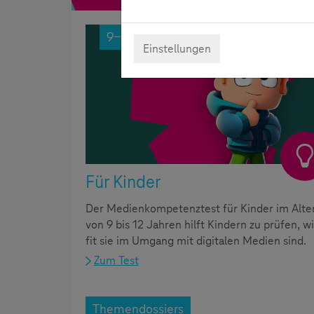
9-12 Jahre
Einstellungen
Für Kinder
Der Medienkompetenztest für Kinder im Alte
von 9 bis 12 Jahren hilft Kindern zu prüfen, w
fit sie im Umgang mit digitalen Medien sind.
Zum Test
Themendossiers