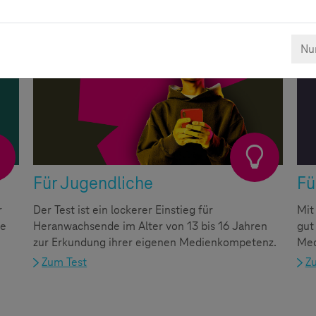
13-16 Jahre
Nur
Für Jugendliche
Fü
r
Der Test ist ein lockerer Einstieg für
Mit
ie
Heranwachsende im Alter von 13 bis 16 Jahren
gut
zur Erkundung ihrer eigenen Medienkompetenz.
Med
Zum Test
Z