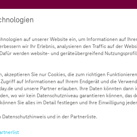
Teachtoday
chnologien
Ratgeber
Toolbox
Initiative
chnologien auf unserer Website ein, um Informationen auf Ihre
bessern wir Ihr Erlebnis, analysieren den Traffic auf der Webs
d. Dafür werden website- und geräteübergreifend Nutzungsprofil
, akzeptieren Sie nur Cookies, die zum richtigen Funktionieren
 Zugriff auf Informationen auf Ihrem Endgerät und die Verwend
ay.de und unsere Partner erlauben. Ihre Daten könnten dann i
den, wo wir kein Datenschutzniveau garantieren können, das de
können Sie alles im Detail festlegen und Ihre Einwilligung jede
 Datenschutzhinweis und in der Partnerliste.
t starten!
artnerlist