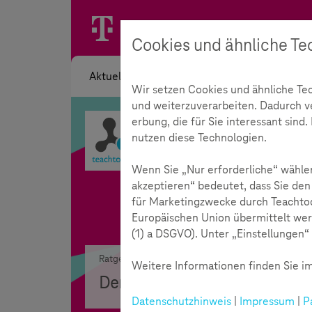
Cookies und ähnliche Te
Aktuelles
Themen
Akademie
Wir setzen Cookies und ähnliche Te
und weiterzuverarbeiten. Dadurch ver
erbung, die für Sie interessant sin
nutzen diese Technologien.
Wenn Sie „Nur erforderliche“ wählen
akzeptieren“ bedeutet, dass Sie den
für Marketingzwecke durch Teachtod
Europäischen Union übermittelt wer
(1) a DSGVO). Unter „Einstellungen“ 
Ratgeber
Kompetenztest
Weitere Informationen finden Sie im
Der Kompetenztest für Alle
Jetz
Datenschutzhinweis
|
Impressum
|
P