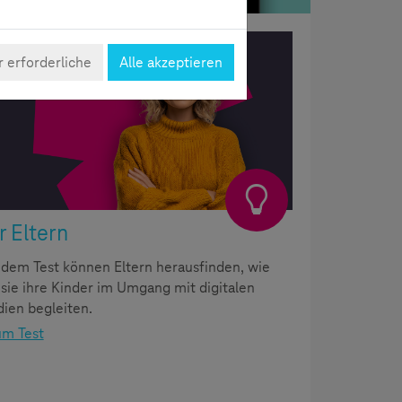
Eltern
 erforderliche
Alle akzeptieren
r Eltern
 dem Test können Eltern herausfinden, wie
 sie ihre Kinder im Umgang mit digitalen
ien begleiten.
um Test