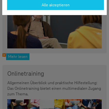
Alle akzeptieren
Mehr lesen
Onlinetraining
Allgemeinen Überblick und praktische Hilfestellung:
Das Onlinetraining bietet einen multimedialen Zugang
zum Thema.