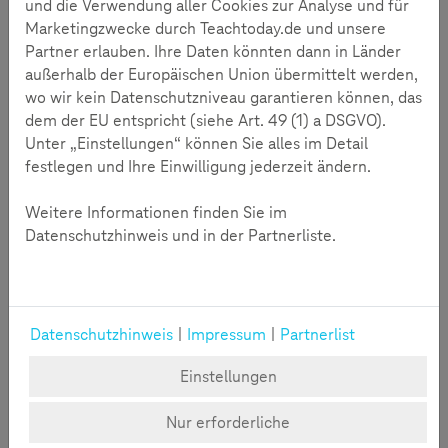
und die Verwendung aller Cookies zur Analyse und für
Marketingzwecke durch Teachtoday.de und unsere
Partner erlauben. Ihre Daten könnten dann in Länder
außerhalb der Europäischen Union übermittelt werden,
wo wir kein Datenschutzniveau garantieren können, das
dem der EU entspricht (siehe Art. 49 (1) a DSGVO).
Unter „Einstellungen“ können Sie alles im Detail
festlegen und Ihre Einwilligung jederzeit ändern.
Weitere Informationen finden Sie im
Mehr lesen
Datenschutzhinweis und in der Partnerliste.
Prof. Dr. Gerd Mannhaupt im
Interview
Datenschutzhinweis
|
Impressum
|
Partnerlist
Prof. Dr. Gerd Mannhaupt über den Einfluss sozialer
Einstellungen
Medien auf die Sprachentwicklung von Kindern und
Jugendlichen.
Nur erforderliche