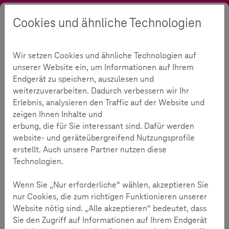
Cookies und ähnliche Technologien
Suche
Kontrast
Menü
Sprache
Themen
Medienkompetenz
Soziale Netzwerke
Wir setzen Cookies und ähnliche Technologien auf
Soziale Netzwerke
165
unserer Website ein, um Informationen auf Ihrem
Endgerät zu speichern, auszulesen und
weiterzuverarbeiten. Dadurch verbessern wir Ihr
Erlebnis, analysieren den Traffic auf der Website und
Lesezeit:
2
Minuten
zeigen Ihnen Inhalte und
erbung, die für Sie interessant sind. Dafür werden
website- und geräteübergreifend Nutzungsprofile
Kinder in sozialen Netzwerken
erstellt. Auch unsere Partner nutzen diese
begleiten
Technologien.
Das Themendossier unterstützt Erwachsene dabei, die
Wenn Sie „Nur erforderliche“ wählen, akzeptieren Sie
Faszination, die soziale Netzwerke auf Kinder
nur Cookies, die zum richtigen Funktionieren unserer
ausüben, zu verstehen
Website nötig sind. „Alle akzeptieren“ bedeutet, dass
Sie den Zugriff auf Informationen auf Ihrem Endgerät