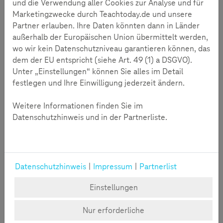
und die Verwendung aller Cookies zur Analyse und für
Netz, aber zugleich auch Unterstützung, um digitale Medien
Marketingzwecke durch Teachtoday.de und unsere
sicher zu nutzen.
Partner erlauben. Ihre Daten könnten dann in Länder
außerhalb der Europäischen Union übermittelt werden,
Zustimmung erforderlich
wo wir kein Datenschutzniveau garantieren können, das
Durch das Klicken auf "Video starten" wird das entsprechende Youtube-
dem der EU entspricht (siehe Art. 49 (1) a DSGVO).
Video eingeblendet. Wir möchten Sie darauf hinweisen, dass im Zuge
Unter „Einstellungen“ können Sie alles im Detail
dessen Daten an Youtube übermittelt werden.
Soll das für alle externen Inhalte gelten, klicken Sie bitte auf "Cookies
festlegen und Ihre Einwilligung jederzeit ändern.
verwalten".
Weitere Informationen finden Sie im
Video Starten
Cookies verwalten
Datenschutzhinweis und in der Partnerliste.
Datenschutzhinweis
|
Impressum
|
Partnerlist
Einstellungen
Webcast im Überblick
Nur erforderliche
Thema:
Manipulation im Netz - die digitale Welt