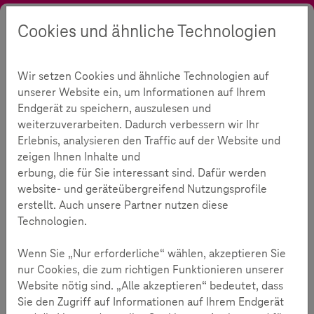
Cookies und ähnliche Technologien
Suche
Kontrast
Menü
Sprache
Akademie
Webcasts & mehr
Manipulation im Netz
Wir setzen Cookies und ähnliche Technologien auf
Manipulation im Netz
372
unserer Website ein, um Informationen auf Ihrem
Endgerät zu speichern, auszulesen und
weiterzuverarbeiten. Dadurch verbessern wir Ihr
Erlebnis, analysieren den Traffic auf der Website und
Lesezeit:
5
Minuten
zeigen Ihnen Inhalte und
erbung, die für Sie interessant sind. Dafür werden
Deep Fakes, Desinformation, Diskriminierung im
website- und geräteübergreifend Nutzungsprofile
Netz - wird die digitale Welt immer mehr zu einem
erstellt. Auch unsere Partner nutzen diese
Ort der Täuschungen und Hasstiraden?
Technologien.
Manipulation und missbräuchliche Nutzung von Angeboten
Wenn Sie „Nur erforderliche“ wählen, akzeptieren Sie
im Netz sind allseits präsent, aggressiv und betreffen
nur Cookies, die zum richtigen Funktionieren unserer
nahezu jede Altersgruppe. Besonders die junge Zielgruppe
Website nötig sind. „Alle akzeptieren“ bedeutet, dass
der 12- bis 16-Jährigen sucht im Netz Orientierung und
Sie den Zugriff auf Informationen auf Ihrem Endgerät
benötigt Aufklärung über die Risiken durch Manipulation im