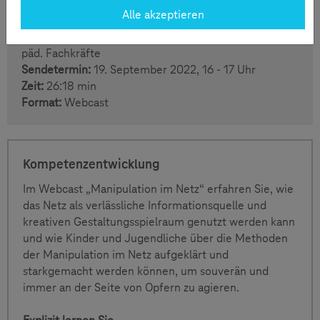
braucht Vertrauen!
Alle akzeptieren
Zielgruppe:
Erwachsene Begleiter*innen von Kindern
(9-16 Jahre) wie Eltern, Lehrkräfte,
päd. Fachkräfte
Sendetermin:
19. September 2022, 16 - 17 Uhr
Zeit:
26:18 min
Format:
Webcast
Kompetenzentwicklung
Im Webcast „Manipulation im Netz“ erfahren Sie, wie
das Netz als verlässliche Informationsquelle und
kreativen Gestaltungsspielraum genutzt werden kann
und wie Kinder und Jugendliche über die Methoden
der Manipulation im Netz aufgeklärt und
starkgemacht werden können, um souverän und
immer an der Seite von Opfern zu agieren.