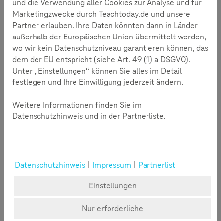
und die Verwendung aller Cookies zur Analyse und für
Marketingzwecke durch Teachtoday.de und unsere
Partner erlauben. Ihre Daten könnten dann in Länder
außerhalb der Europäischen Union übermittelt werden,
wo wir kein Datenschutzniveau garantieren können, das
dem der EU entspricht (siehe Art. 49 (1) a DSGVO).
Unter „Einstellungen“ können Sie alles im Detail
festlegen und Ihre Einwilligung jederzeit ändern.
Weitere Informationen finden Sie im
Datenschutzhinweis und in der Partnerliste.
Interaktives Lernangebot im Überblick
Thema:
Digitaler Wandel in der Gesundheitsbranche
Datenschutzhinweis
|
Impressum
|
Partnerlist
Zielgruppe:
Erwachsene Begleiter*innen von Kindern
(9-16 Jahre) wie Eltern, Lehrkräfte, päd. Fachkräfte
Einstellungen
Zeit:
12:44 min
Format:
Interaktives Lernvideo in H5P
Nur erforderliche