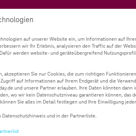
Teachtoday
chnologien
Ratgeber
Toolbox
Initiative
chnologien auf unserer Website ein, um Informationen auf Ihre
bessern wir Ihr Erlebnis, analysieren den Traffic auf der Webs
tten
d. Dafür werden website- und geräteübergreifend Nutzungsprofil
, akzeptieren Sie nur Cookies, die zum richtigen Funktionieren
 Zugriff auf Informationen auf Ihrem Endgerät und die Verwend
ay.de und unsere Partner erlauben. Ihre Daten könnten dann i
den, wo wir kein Datenschutzniveau garantieren können, das de
können Sie alles im Detail festlegen und Ihre Einwilligung jede
reiten
 Datenschutzhinweis und in der Partnerliste.
ss Streiten zum
doch auch im Netz Regeln zu
artnerlist