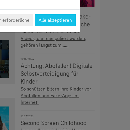
5.08.2026
Täuschend echt: Deepfake-
 erforderliche
Alle akzeptieren
Erkennung für Jugendliche
Täuschend echte Bilder oder
Videos, die manipuliert wurden,
gehören längst zum......
22.07.2026
Achtung, Abofallen! Digitale
Selbstverteidigung für
Kinder
So schützen Eltern ihre Kinder vor
Abofallen und Fake-Apps im
Internet.
15.07.2026
Second Screen Childhood