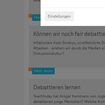
beachten sind?
Einstellungen
Mehr lesen
Können wir noch fair debatti
Inflationäre Kotz-Smileys, unreflektierte Di
Attacken - erleben wir durch die Medien 
Diskussionskultur?
Mehr lesen
Debattieren lernen
Teachtoday hat Ansgar Kemmann von Jugen
debattieren junge Menschen? Welche Komp