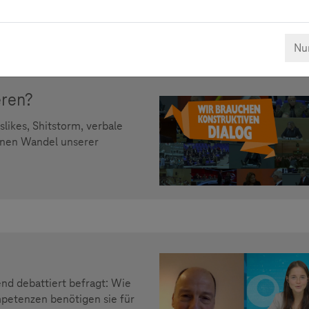
Nur
eren?
slikes, Shitstorm, verbale
einen Wandel unserer
d debattiert befragt: Wie
etenzen benötigen sie für