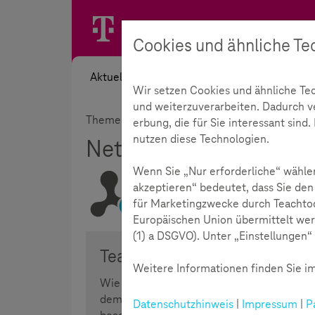
Cookies und ähnliche Te
Aktuelles
Themen
Akademie
Wir setzen Cookies und ähnliche Te
und weiterzuverarbeiten. Dadurch ver
Themen
Digitale Gesellschaft
Netzdeba
erbung, die für Sie interessant sin
nutzen diese Technologien.
Netzdebatten
174
Wenn Sie „Nur erforderliche“ wählen
akzeptieren“ bedeutet, dass Sie den
für Marketingzwecke durch Teachtod
Lesezeit:
4
Minuten
Europäischen Union übermittelt wer
(1) a DSGVO). Unter „Einstellungen“ 
Teachtoday Webcast - Fair st
Weitere Informationen finden Sie im
Wie werden Kinder dafür sensibilisiert, da
demokratischen Austausch dazu gehört, je
Datenschutzhinweis
|
Impressum
|
P