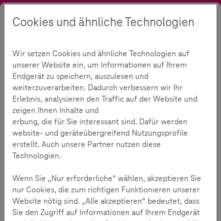
Cookies und ähnliche Technologien
Suche
Kontrast
Menü
Sprache
Akademie
SCROLLER EDU+
Gaming
Wir setzen Cookies und ähnliche Technologien auf
Gaming
243
unserer Website ein, um Informationen auf Ihrem
Endgerät zu speichern, auszulesen und
weiterzuverarbeiten. Dadurch verbessern wir Ihr
Erlebnis, analysieren den Traffic auf der Website und
Lesezeit:
3
Minuten
zeigen Ihnen Inhalte und
erbung, die für Sie interessant sind. Dafür werden
Gaming gehört für viele Kinder heute ganz
website- und geräteübergreifend Nutzungsprofile
selbstverständlich zum Alltag. Ob auf dem Tablet, am
erstellt. Auch unsere Partner nutzen diese
Computer oder in der Cloud, gespielt wird überall und
Technologien.
meist online. Dabei geht es längst nicht mehr nur um Spaß
und Spannung, sondern auch um Gemeinschaft: Kinder
Wenn Sie „Nur erforderliche“ wählen, akzeptieren Sie
treffen Freundinnen und Freunde, tauschen sich aus und
nur Cookies, die zum richtigen Funktionieren unserer
erleben Abenteuer in virtuellen Welten. Doch wo
Chancen
Website nötig sind. „Alle akzeptieren“ bedeutet, dass
liegen, gibt es auch
Risiken
– von ungewollten Chats und
Sie den Zugriff auf Informationen auf Ihrem Endgerät
problematischen Inhalten bis hin zu teuren In-App-Käufen