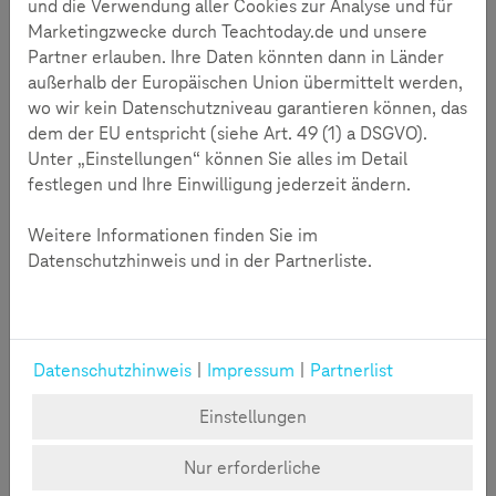
und die Verwendung aller Cookies zur Analyse und für
oder übermäßigem Spielverhalten.
Marketingzwecke durch Teachtoday.de und unsere
Partner erlauben. Ihre Daten könnten dann in Länder
außerhalb der Europäischen Union übermittelt werden,
wo wir kein Datenschutzniveau garantieren können, das
dem der EU entspricht (siehe Art. 49 (1) a DSGVO).
Unter „Einstellungen“ können Sie alles im Detail
festlegen und Ihre Einwilligung jederzeit ändern.
Weitere Informationen finden Sie im
Datenschutzhinweis und in der Partnerliste.
Übersicht zu den digitalen
Datenschutzhinweis
|
Impressum
|
Partnerlist
Elementen des Magazins
Einstellungen
Der digitale SCROLLER „Gaming“ unterstützt Kinder
Nur erforderliche
dabei, Gaming als kreativen, gemeinschaftlichen und