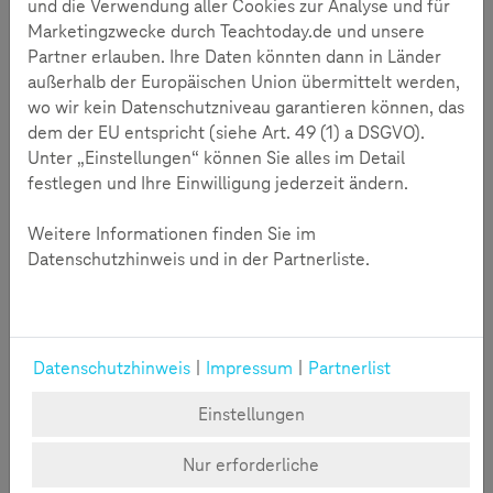
und die Verwendung aller Cookies zur Analyse und für
Marketingzwecke durch Teachtoday.de und unsere
Partner erlauben. Ihre Daten könnten dann in Länder
außerhalb der Europäischen Union übermittelt werden,
wo wir kein Datenschutzniveau garantieren können, das
dem der EU entspricht (siehe Art. 49 (1) a DSGVO).
Unter „Einstellungen“ können Sie alles im Detail
festlegen und Ihre Einwilligung jederzeit ändern.
Mehr lesen
Weitere Informationen finden Sie im
Datenschutzhinweis und in der Partnerliste.
Carola Johannsen im Interview
Teachtoday sprach mit Carola Johannsen über den
zunehmenden Bedarf an Präventionsarbeit an Schulen
Datenschutzhinweis
|
Impressum
|
Partnerlist
und wie wichtig Medienkompetenz bei Kindern ist.
Einstellungen
Nur erforderliche