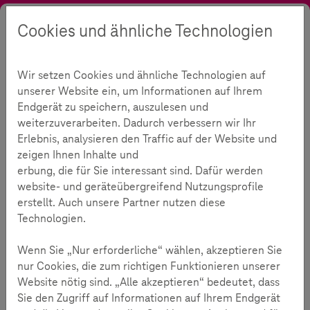
Cookies und ähnliche Technologien
Suche
Kontrast
Menü
Sprache
Themen
Medienkompetenz
Das erste eigene Handy
Wir setzen Cookies und ähnliche Technologien auf
Das erste eigene Handy
166
unserer Website ein, um Informationen auf Ihrem
Endgerät zu speichern, auszulesen und
weiterzuverarbeiten. Dadurch verbessern wir Ihr
Erlebnis, analysieren den Traffic auf der Website und
Lesezeit:
2
Minuten
zeigen Ihnen Inhalte und
erbung, die für Sie interessant sind. Dafür werden
website- und geräteübergreifend Nutzungsprofile
Multimediale Alleskönner
erstellt. Auch unsere Partner nutzen diese
Technologien.
In nahezu allen Familien kommt früher oder später die
Frage auf, ob die Kinder ein eigenes Handy oder
Wenn Sie „Nur erforderliche“ wählen, akzeptieren Sie
Smartphone bekommen sollen.
nur Cookies, die zum richtigen Funktionieren unserer
Website nötig sind. „Alle akzeptieren“ bedeutet, dass
Sie den Zugriff auf Informationen auf Ihrem Endgerät