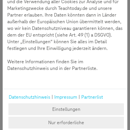
und die Verwendung aller Cookies zur Analyse und für
sensibilisieren, um ihnen somit einen Anstoß zu einer
Marketingzwecke durch Teachtoday.de und unsere
Bewusstseins- und Verhaltensänderung zu liefern.
Partner erlauben. Ihre Daten könnten dann in Länder
außerhalb der Europäischen Union übermittelt werden,
Das Projekt
wo wir kein Datenschutzniveau garantieren können, das
Das Thema „Cybermobbing“ ist vielen Schülerinnen und
dem der EU entspricht (siehe Art. 49 (1) a DSGVO).
Schülern - wohl auch aufgrund von persönlichen leidvollen
Unter „Einstellungen“ können Sie alles im Detail
Erfahrungen - ein Anliegen. Durch kreative Methoden wie
festlegen und Ihre Einwilligung jederzeit ändern.
Brainstorming, Poetry-Slam und Werbetechniken
sammelten die Schülerinnen und Schüler Ideen, wie sie das
Weitere Informationen finden Sie im
Thema in einen innovativen, künstlerischen und
Datenschutzhinweis und in der Partnerliste.
zielgruppenadäquaten sowie aussagekräftigen Kontext
bringen könnten.
Weitere Informationen zur Berufsschule für
Datenschutzhinweis
|
Impressum
|
Partnerlist
Bürokaufleute in Österreich.
Einstellungen
Nur erforderliche