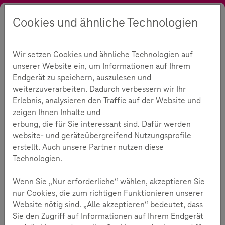
Cookies und ähnliche Technologien
Suche
Kontrast
Menü
Sprache
Initiative
Rückblick
Wettbewerb
Unsere Preisträger 2016
Wir setzen Cookies und ähnliche Technologien auf
Berufsschule für Bürokaufleute Wien
unserer Website ein, um Informationen auf Ihrem
Mit Cybermobbing umgehen
Endgerät zu speichern, auszulesen und
weiterzuverarbeiten. Dadurch verbessern wir Ihr
Erlebnis, analysieren den Traffic auf der Website und
257
zeigen Ihnen Inhalte und
erbung, die für Sie interessant sind. Dafür werden
website- und geräteübergreifend Nutzungsprofile
Lesezeit:
3
Minuten
erstellt. Auch unsere Partner nutzen diese
Technologien.
Landespreis Österreich: „Cybermops is watching you – keep the
web clean!“
Wenn Sie „Nur erforderliche“ wählen, akzeptieren Sie
Berufsschule für Bürokaufleute, Österreich
nur Cookies, die zum richtigen Funktionieren unserer
Website nötig sind. „Alle akzeptieren“ bedeutet, dass
Das Cybermops-Projekt machte es sich zur Aufgabe,
Sie den Zugriff auf Informationen auf Ihrem Endgerät
Jugendliche für das Thema „Cybermobbing“ zu