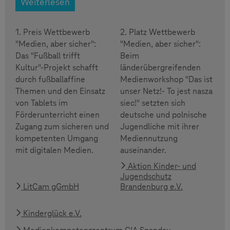
Weiterlesen
1. Preis Wettbewerb
2. Platz Wettbewerb
"Medien, aber sicher":
"Medien, aber sicher":
Das "Fußball trifft
Beim
Kultur"-Projekt schafft
länderübergreifenden
durch fußballaffine
Medienworkshop "Das ist
Themen und den Einsatz
unser Netz!- To jest nasza
von Tablets im
siec!" setzten sich
Förderunterricht einen
deutsche und polnische
Zugang zum sicheren und
Jugendliche mit ihrer
kompetenten Umgang
Mediennutzung
mit digitalen Medien.
auseinander.
Aktion Kinder- und
Jugendschutz
LitCam gGmbH
Brandenburg e.V.
Kinderglück e.V.