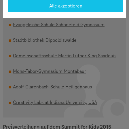
Alle akzeptieren
Friedrich-Ebert-Gymnasium Bonn
Evangelische Schule Schönefeld Gymnasium
Stadtbibliothek Dippoldiswalde
Gemeinschaftsschule Martin Luther King Saarlouis
Mons-Tabor-Gymnasium Montabaur
Adolf-Clarenbach-Schule Heiligenhaus
Creativity Labs at Indiana University, USA
Preisverleihung auf dem Summit for Kids 2015