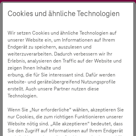
Cookies und ähnliche Technologien
Suche
Kontrast
Menü
Sprache
Initiative
Rückblick
Wettbewerb
Unsere Preisträger 2015
Wir setzen Cookies und ähnliche Technologien auf
Unsere Preisträger 2015
unserer Website ein, um Informationen auf Ihrem
Endgerät zu speichern, auszulesen und
weiterzuverarbeiten. Dadurch verbessern wir Ihr
Erlebnis, analysieren den Traffic auf der Website und
Lesezeit:
2
Minuten
zeigen Ihnen Inhalte und
erbung, die für Sie interessant sind. Dafür werden
Die zweite Ausgabe des internationalen
website- und geräteübergreifend Nutzungsprofile
Wettbewerbs „Medien, aber sicher.“ ist erfolgreich
erstellt. Auch unsere Partner nutzen diese
zu Ende gegangen. Aus den eingereichten Beiträgen
Technologien.
wurden sieben Schulen und Einrichtungen im
Rahmen einer Jurysitzung ausgewählt und auf dem
Wenn Sie „Nur erforderliche“ wählen, akzeptieren Sie
nur Cookies, die zum richtigen Funktionieren unserer
Summit for Kids in Bonn prämiert.
Website nötig sind. „Alle akzeptieren“ bedeutet, dass
Sie den Zugriff auf Informationen auf Ihrem Endgerät