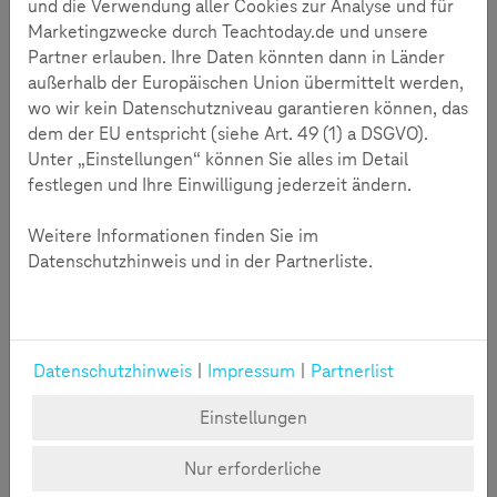
Unsere Preisträger 2015
und die Verwendung aller Cookies zur Analyse und für
Marketingzwecke durch Teachtoday.de und unsere
Partner erlauben. Ihre Daten könnten dann in Länder
außerhalb der Europäischen Union übermittelt werden,
wo wir kein Datenschutzniveau garantieren können, das
dem der EU entspricht (siehe Art. 49 (1) a DSGVO).
Unter „Einstellungen“ können Sie alles im Detail
festlegen und Ihre Einwilligung jederzeit ändern.
1/6
Weitere Informationen finden Sie im
Datenschutzhinweis und in der Partnerliste.
Beim Wettbewerb 2015 wurden Projekte in zwei
Kategorien gesucht und gefunden: Sichere Mediennutzung
und Lernen mit digitalen Medien. In diesem Jahr wurde
außerdem ein Sonderpreis an ein universitäres Projekt
Datenschutzhinweis
|
Impressum
|
Partnerlist
vergeben. Mehr über die einzelnen Gewinnerprojekte
erfahren Sie auf den Unterseiten.
Einstellungen
Dies sind die Gewinner:
Nur erforderliche