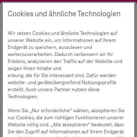
Cookies und ähnliche Technologien
Suche
Kontrast
Menü
Sprache
Themen
Medienkompetenz
Digitales Kinderzimmer
Wir setzen Cookies und ähnliche Technologien auf
Projektidee: Digital die Welt entdecken
unserer Website ein, um Informationen auf Ihrem
Digitale Lernwelten
Endgerät zu speichern, auszulesen und
weiterzuverarbeiten. Dadurch verbessern wir Ihr
Erlebnis, analysieren den Traffic auf der Website und
zeigen Ihnen Inhalte und
Lesezeit:
4
Minuten
erbung, die für Sie interessant sind. Dafür werden
website- und geräteübergreifend Nutzungsprofile
Schöpferische Fähigkeit | Lernbereitschaft | ab 12 Jahren | 180
erstellt. Auch unsere Partner nutzen diese
Minuten
Technologien.
Wissensvermittlung der Zukunft
Wenn Sie „Nur erforderliche“ wählen, akzeptieren Sie
Mithilfe von VR-Brillen die ägyptische Geschichte in
nur Cookies, die zum richtigen Funktionieren unserer
virtueller Umgebung entdecken? Sprachen lernen -
Website nötig sind. „Alle akzeptieren“ bedeutet, dass
egal wo man sich gerade befindet? Das Lernen mit
Sie den Zugriff auf Informationen auf Ihrem Endgerät