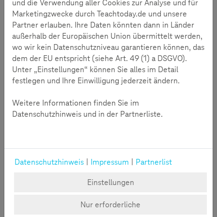
digitalen Medien kann Wissen anders erfahrbar
und die Verwendung aller Cookies zur Analyse und für
machen.
Marketingzwecke durch Teachtoday.de und unsere
Partner erlauben. Ihre Daten könnten dann in Länder
In der Projektidee diskutieren Jugendliche, ob und wie
außerhalb der Europäischen Union übermittelt werden,
digitale Geräte als Werkzeuge sinnvoll für den Lernprozess
wo wir kein Datenschutzniveau garantieren können, das
eingesetzt werden können. Mithilfe einer exemplarischen
dem der EU entspricht (siehe Art. 49 (1) a DSGVO).
Anwendung erarbeiten die Jugendlichen, welche Vor- und
Unter „Einstellungen“ können Sie alles im Detail
Nachteile digitale Geräte für das Lernen besitzen.
festlegen und Ihre Einwilligung jederzeit ändern.
Gleichzeitig reflektieren sie, wie man spielerisch lernen,
aber auch lernend spielen kann.
Weitere Informationen finden Sie im
Datenschutzhinweis und in der Partnerliste.
Datenschutzhinweis
|
Impressum
|
Partnerlist
Einstellungen
Nur erforderliche