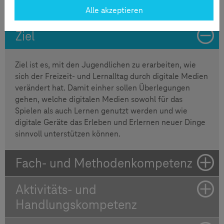
Alle akzeptieren
Ziel
Ziel ist es, mit den Jugendlichen zu erarbeiten, wie
sich der Freizeit- und Lernalltag durch digitale Medien
verändert hat. Damit einher sollen Überlegungen
gehen, welche digitalen Medien sowohl für das
Spielen als auch Lernen genutzt werden und wie
digitale Geräte das Erleben und Erlernen neuer Dinge
sinnvoll unterstützen können.
Fach- und Methodenkompetenz
Aktivitäts- und
Handlungskompetenz