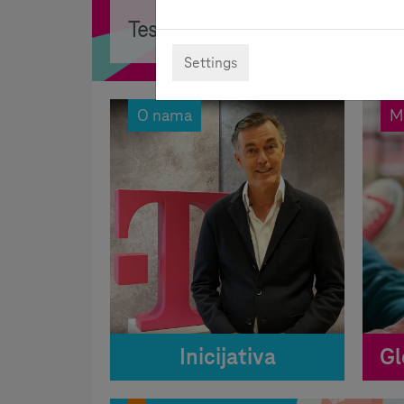
Test kompetencija
:
Saznajte više!
Settings
O nama
M
Inicijativa
Gl