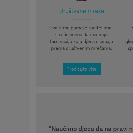
Društvene mreže
Ova tema pomaže roditeljima i
stručnjacima da razumiju
fascinaciju koju djeca osjećaju
gle
prema društvenim mrežama.
sp
Pročitajte više
"Naučimo djecu da na pravi na