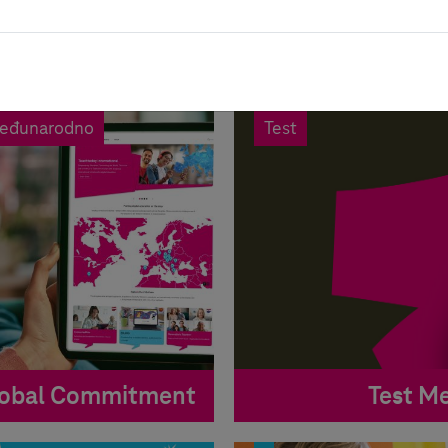
eđunarodno
Test
Test Me
obal Commitment