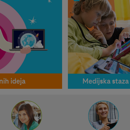
ih ideja
Medijska staza