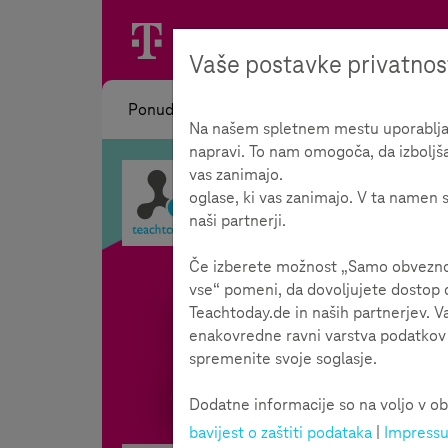
Vaše postavke privatnos
Ponuda
Na našem spletnem mestu uporabljamo
napravi. To nam omogoča, da izboljš
vas zanimajo.
oglase, ki vas zanimajo. V ta namen s
naši partnerji.
Če izberete možnost „Samo obvezno“,
vse“ pomeni, da dovoljujete dostop d
Teachtoday.de in naših partnerjev. V
enakovredne ravni varstva podatkov k
spremenite svoje soglasje.
Dodatne informacije so na voljo v ob
bavijest o zaštiti podataka
|
Impress