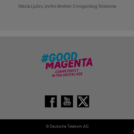
Nikola Ljušev, izvršni direktor Crnogorskog Telekoma
© Deutsche Telekom AG