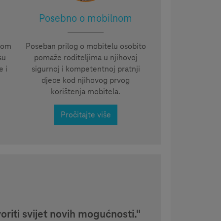
Posebno o mobilnom
akom
Poseban prilog o mobitelu osobito
su
pomaže roditeljima u njihovoj
e i
sigurnoj i kompetentnoj pratnji
djece kod njihovog prvog
korištenja mobitela.
Pročitajte više
riti svijet novih mogućnosti."