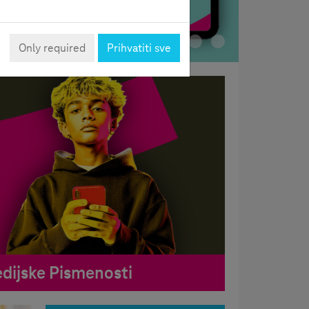
Only required
Prihvatiti sve
dijske Pismenosti