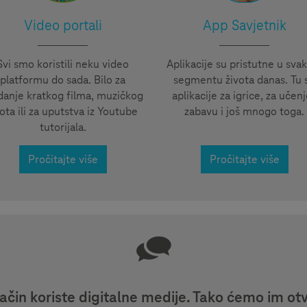
Video portali
App Savjetnik
Svi smo koristili neku video
Aplikacije su pristutne u sv
platformu do sada. Bilo za
segmentu života danas. Tu 
danje kratkog filma, muzičkog
aplikacije za igrice, za učenj
ota ili za uputstva iz Youtube
zabavu i još mnogo toga.
tutorijala.
Pročitajte više
Pročitajte više
čin koriste digitalne medije. Tako ćemo im otvo