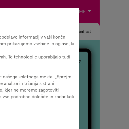
Impresum
Kontakt
Odaberite jezik
ME
Tražiti
Kontrast
bdelavo informacij v vaši končni
am prikazujemo vsebine in oglase, ki
vah. Te tehnologije uporabljajo tudi
je našega spletnega mesta. „Sprejmi
analize in trženja s strani
je, kjer ne moremo zagotoviti
 vse podrobno določite in kadar koli