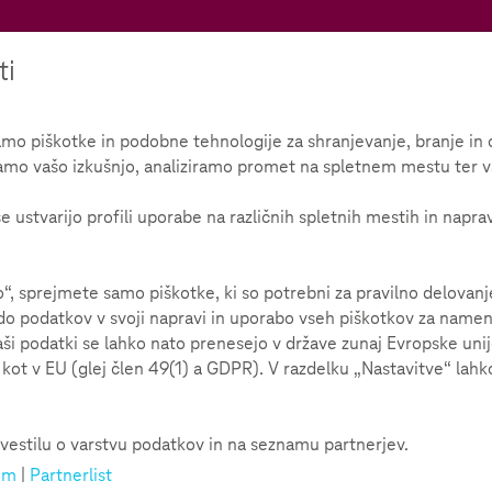
Teachtoday
ti
 piškotke in podobne tehnologije za shranjevanje, branje in o
amo vašo izkušnjo, analiziramo promet na spletnem mestu ter v
e ustvarijo profili uporabe na različnih spletnih mestih in napra
 sprejmete samo piškotke, ki so potrebni za pravilno delovan
o podatkov v svoji napravi in uporabo vseh piškotkov za namene 
aši podatki se lahko nato prenesejo v države zunaj Evropske uni
ot v EU (glej člen 49(1) a GDPR). V razdelku „Nastavitve“ lahko
vestilu o varstvu podatkov in na seznamu partnerjev.
um
|
Partnerlist