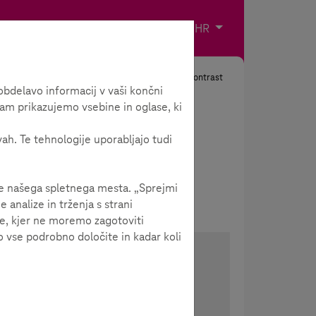
Impresum
Kontakt
Odaberite jezik
HR
Tražiti
Kontrast
bdelavo informacij v vaši končni
am prikazujemo vsebine in oglase, ki
vah. Te tehnologije uporabljajo tudi
je našega spletnega mesta. „Sprejmi
analize in trženja s strani
je, kjer ne moremo zagotoviti
 vse podrobno določite in kadar koli
Podijeli članak
Proslijedi članak jednim
klikom!