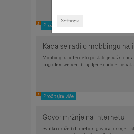
Settings
Pročitajte više
Kada se radi o mobbingu na 
Mobbing na internetu postalo je važno pitanje
pogođen sve veći broj djece i adolescenata
Pročitajte više
Govor mržnje na internetu
Svatko može biti metom govora mržnje. Tak