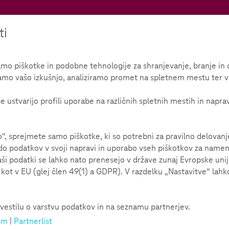
Teachtoday
ti
 piškotke in podobne tehnologije za shranjevanje, branje in o
amo vašo izkušnjo, analiziramo promet na spletnem mestu ter v
e ustvarijo profili uporabe na različnih spletnih mestih in napra
 sprejmete samo piškotke, ki so potrebni za pravilno delovan
o podatkov v svoji napravi in uporabo vseh piškotkov za namene 
aši podatki se lahko nato prenesejo v države zunaj Evropske uni
ot v EU (glej člen 49(1) a GDPR). V razdelku „Nastavitve“ lahko
tu?!
 i vrijednosti kako poznajemo i
vestilu o varstvu podatkov in na seznamu partnerjev.
um
|
Partnerlist