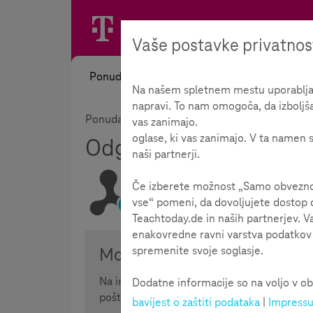
Vaše postavke privatnos
Ponuda
Na našem spletnem mestu uporabljamo
napravi. To nam omogoča, da izboljš
Ponuda
Informirati
Odgovornost
vas zanimajo.
oglase, ki vas zanimajo. V ta namen s
Odgovornost
112
naši partnerji.
Če izberete možnost „Samo obvezno“,
vse“ pomeni, da dovoljujete dostop d
Vrijeme čitanja:
1
minute
Teachtoday.de in naših partnerjev. V
enakovredne ravni varstva podatkov k
spremenite svoje soglasje.
Moja odgovornost na interne
Na internetu se često igrnoriraju standardi
Dodatne informacije so na voljo v ob
poštujemo izvan interneta.
bavijest o zaštiti podataka
|
Impress