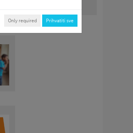
Podijeli
Only required
Prihvatiti sve