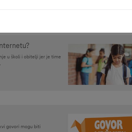
internetu?
 u školi i obitelji jer je time
.
vi govori mogu biti