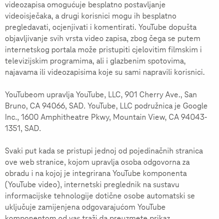
videozapisa omogućuje besplatno postavljanje
videoisječaka, a drugi korisnici mogu ih besplatno
pregledavati, ocjenjivati i komentirati. YouTube dopušta
objavljivanje svih vrsta video zapisa, zbog čega se putem
internetskog portala može pristupiti cjelovitim filmskim i
televizijskim programima, ali i glazbenim spotovima,
najavama ili videozapisima koje su sami napravili korisnici.
YouTubeom upravlja YouTube, LLC, 901 Cherry Ave., San
Bruno, CA 94066, SAD. YouTube, LLC podružnica je Google
Inc., 1600 Amphitheatre Pkwy, Mountain View, CA 94043-
1351, SAD.
Svaki put kada se pristupi jednoj od pojedinačnih stranica
ove web stranice, kojom upravlja osoba odgovorna za
obradu i na kojoj je integrirana YouTube komponenta
(YouTube video), internetski preglednik na sustavu
informacijske tehnologije dotične osobe automatski se
uključuje zamijenjena odgovarajućom YouTube
komponentom od vas traži da preuzmete prikaz