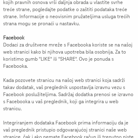
kojih pravnih osnova vrši daljnja obrada u vlastite svrhe
treće strane, pogledajte podatke o zaštiti podataka treće
strane. Informacije o neovisnim pružateljima usluga trećih
strana mogu se pronaći u nastavku.
Facebook
Dodaci za društvene mreže s Facebooka koriste se na našoj
web stranici kako bi njihova upotreba bila osobnija. Za to
koristimo gumb "LIKE" ili "SHARE". Ovo je ponuda s
Facebooka.
Kada pozovete stranicu na našoj web stranici koja sadrži
takav dodatak, vaš preglednik uspostavlja izravnu vezu s
Facebook poslužiteljima. Sadržaj dodatka prenosi se izravno
s Facebooka u vaš preglednik, koji ga integrira u web
stranicu.
Integriranjem dodataka Facebook prima informaciju da je
vaš preglednik pristupio odgovarajućoj stranici naše web
stranice, čak i ako nemate Facebook račun ili trenutno niste