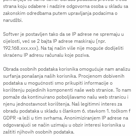
strana koju odabere i nadzire odgovorna osoba u skladu sa
zakonskim odredbama putem upravljanja podacima o
narudžbi.
Softver je postavljen tako da se IP adrese ne spremaju u
cijelosti, već se 2 bajta IP adrese maskiraju (npr.
192.168.xxx.xxx). Na taj način više nije moguće dodijeliti
skraćenu IP adresu računalu koje poziva.
Obrada osobnih podataka korisnika omogućuje nam analizu
surfanja ponašanja naših korisnika. Procjenom dobivenih
podataka u mogućnosti smo prikupiti informacije o
korištenju pojedinih komponenti naše web stranice. To nam
pomaže da kontinuirano poboljšavamo našu web stranicu i
njenu jednostavnost korištenja. Naš legitimni interes za
obradu podataka u skladu s člankom 6. stavkom 1. točkom f
GDPR -a leži u tim svrhama. Anonimiziranjem IP adrese na
odgovarajući se način uzimaju u obzir interesi korisnika u
zaštiti njihovih osobnih podataka.