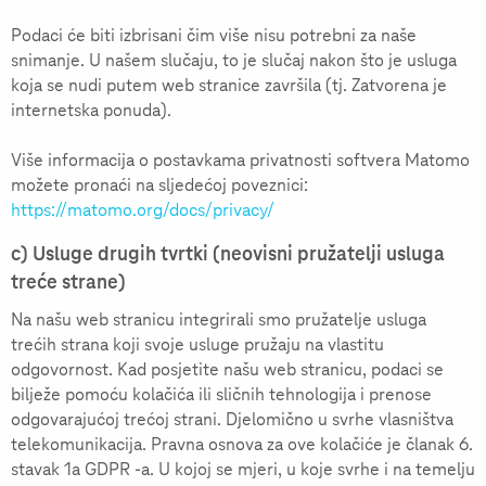
Podaci će biti izbrisani čim više nisu potrebni za naše
snimanje. U našem slučaju, to je slučaj nakon što je usluga
koja se nudi putem web stranice završila (tj. Zatvorena je
internetska ponuda).
Više informacija o postavkama privatnosti softvera Matomo
možete pronaći na sljedećoj poveznici:
https://matomo.org/docs/privacy/
c) Usluge drugih tvrtki (neovisni pružatelji usluga
treće strane)
Na našu web stranicu integrirali smo pružatelje usluga
trećih strana koji svoje usluge pružaju na vlastitu
odgovornost. Kad posjetite našu web stranicu, podaci se
bilježe pomoću kolačića ili sličnih tehnologija i prenose
odgovarajućoj trećoj strani. Djelomično u svrhe vlasništva
telekomunikacija. Pravna osnova za ove kolačiće je članak 6.
stavak 1a GDPR -a. U kojoj se mjeri, u koje svrhe i na temelju