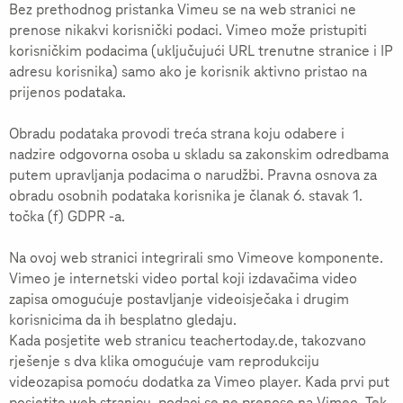
Bez prethodnog pristanka Vimeu se na web stranici ne
prenose nikakvi korisnički podaci. Vimeo može pristupiti
korisničkim podacima (uključujući URL trenutne stranice i IP
adresu korisnika) samo ako je korisnik aktivno pristao na
prijenos podataka.
Obradu podataka provodi treća strana koju odabere i
nadzire odgovorna osoba u skladu sa zakonskim odredbama
putem upravljanja podacima o narudžbi. Pravna osnova za
obradu osobnih podataka korisnika je članak 6. stavak 1.
točka (f) GDPR -a.
Na ovoj web stranici integrirali smo Vimeove komponente.
Vimeo je internetski video portal koji izdavačima video
zapisa omogućuje postavljanje videoisječaka i drugim
korisnicima da ih besplatno gledaju.
Kada posjetite web stranicu teachertoday.de, takozvano
rješenje s dva klika omogućuje vam reprodukciju
videozapisa pomoću dodatka za Vimeo player. Kada prvi put
posjetite web stranicu, podaci se ne prenose na Vimeo. Tek