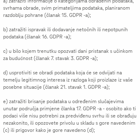
a) zatražiti informacije o kategorijama obrađenih podataka,
svrhama obrade, svim primateljima podataka, planiranom
razdoblju pohrane (članak 15. GDPR -a);
b) zatražiti ispravak ili dodavanje netočnih ili nepotpunih
podataka (članak 16. GDPR -a);
c) u bilo kojem trenutku opozvati dani pristanak s učinkom
za budućnost (članak 7. stavak 3. GDPR -a);
d) usprotiviti se obradi podataka koja će se odvijati na
temelju legitimnog interesa iz razloga koji proizlaze iz vaše
posebne situacije (članak 21. stavak 1. GDPR -a);
e) zatražiti brisanje podataka u određenim slučajevima
unutar područja primjene članka 17. GDPR -a - osobito ako ti
podaci više nisu potrebni za predviđenu svrhu ili se obrađuju
nezakonito, ili opozovete privolu u skladu s gore navedenim
(c) ili prigovor kako je gore navedeno (d);