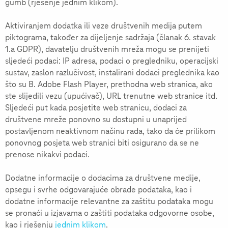
gumb (rješenje jednim klikom).
Aktiviranjem dodatka ili veze društvenih medija putem
piktograma, također za dijeljenje sadržaja (članak 6. stavak
1.a GDPR), davatelju društvenih mreža mogu se prenijeti
sljedeći podaci: IP adresa, podaci o pregledniku, operacijski
sustav, zaslon razlučivost, instalirani dodaci preglednika kao
što su B. Adobe Flash Player, prethodna web stranica, ako
ste slijedili vezu (upućivač), URL trenutne web stranice itd.
Sljedeći put kada posjetite web stranicu, dodaci za
društvene mreže ponovno su dostupni u unaprijed
postavljenom neaktivnom načinu rada, tako da će prilikom
ponovnog posjeta web stranici biti osigurano da se ne
prenose nikakvi podaci.
Dodatne informacije o dodacima za društvene medije,
opsegu i svrhe odgovarajuće obrade podataka, kao i
dodatne informacije relevantne za zaštitu podataka mogu
se pronaći u izjavama o zaštiti podataka odgovorne osobe,
kao i rješenju
jednim klikom
.