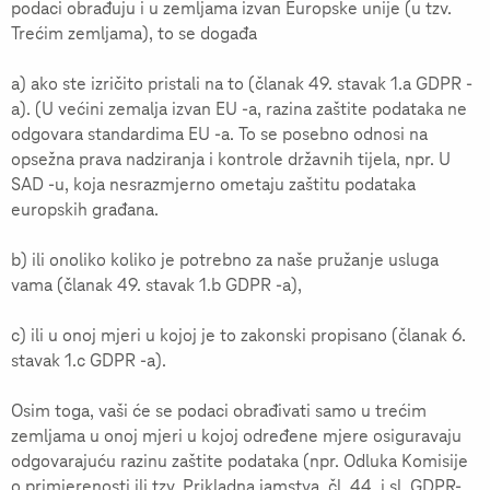
podaci obrađuju i u zemljama izvan Europske unije (u tzv.
Trećim zemljama), to se događa
a) ako ste izričito pristali na to (članak 49. stavak 1.a GDPR -
a). (U većini zemalja izvan EU -a, razina zaštite podataka ne
odgovara standardima EU -a. To se posebno odnosi na
opsežna prava nadziranja i kontrole državnih tijela, npr. U
SAD -u, koja nesrazmjerno ometaju zaštitu podataka
europskih građana.
b) ili onoliko koliko je potrebno za naše pružanje usluga
vama (članak 49. stavak 1.b GDPR -a),
c) ili u onoj mjeri u kojoj je to zakonski propisano (članak 6.
stavak 1.c GDPR -a).
Osim toga, vaši će se podaci obrađivati samo u trećim
zemljama u onoj mjeri u kojoj određene mjere osiguravaju
odgovarajuću razinu zaštite podataka (npr. Odluka Komisije
o primjerenosti ili tzv. Prikladna jamstva, čl. 44. i sl. GDPR-