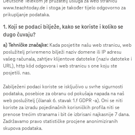
Deutsche Telekom je pružatelj usluga za web stranicu
www.teachtoday.de i stoga je također tijelo odgovorno za
prikupljanje podataka.
1. Koji se podaci bilježe, kako se koriste i koliko se
dugo čuvaju?
a) Tehničke značajke:
Kada posjetite našu web stranicu, web
poslužitelj privremeno bilježi naziv domene ili IP adresu
vašeg računala, zahtjev klijentove datoteke (naziv datoteke i
URL), http kôd odgovora i web stranicu s one koju ste
posjetili. nas.
Zabilježeni podaci koriste se isključivo u svrhe sigurnosti
podataka, posebice za obranu od pokušaja napada na naš
web poslužitelj (članak 6. stavak 1.f GDPR -a). Oni se niti
koriste za izradu pojedinačnih korisničkih profila niti se
prenose trećim stranama i bit će izbrisani najkasnije 7 dana.
Zadržavamo pravo statističke procjene anonimiziranih
skupova podataka.