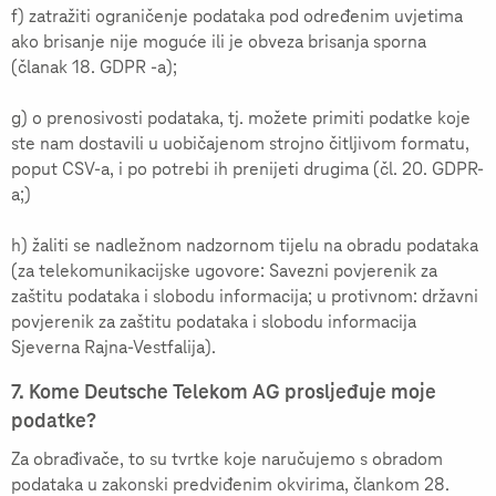
f) zatražiti ograničenje podataka pod određenim uvjetima
ako brisanje nije moguće ili je obveza brisanja sporna
(članak 18. GDPR -a);
g) o prenosivosti podataka, tj. možete primiti podatke koje
ste nam dostavili u uobičajenom strojno čitljivom formatu,
poput CSV-a, i po potrebi ih prenijeti drugima (čl. 20. GDPR-
a;)
h) žaliti se nadležnom nadzornom tijelu na obradu podataka
(za telekomunikacijske ugovore: Savezni povjerenik za
zaštitu podataka i slobodu informacija; u protivnom: državni
povjerenik za zaštitu podataka i slobodu informacija
Sjeverna Rajna-Vestfalija).
7. Kome Deutsche Telekom AG prosljeđuje moje
podatke?
Za obrađivače, to su tvrtke koje naručujemo s obradom
podataka u zakonski predviđenim okvirima, člankom 28.