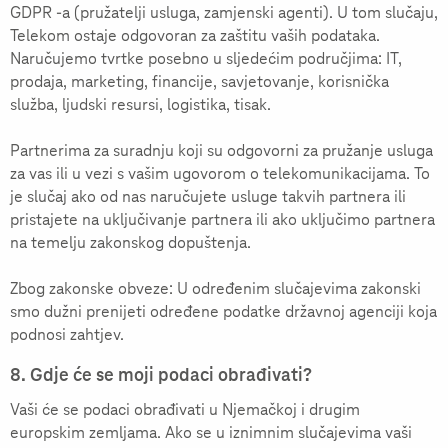
GDPR -a (pružatelji usluga, zamjenski agenti). U tom slučaju,
Telekom ostaje odgovoran za zaštitu vaših podataka.
Naručujemo tvrtke posebno u sljedećim područjima: IT,
prodaja, marketing, financije, savjetovanje, korisnička
služba, ljudski resursi, logistika, tisak.
Partnerima za suradnju koji su odgovorni za pružanje usluga
za vas ili u vezi s vašim ugovorom o telekomunikacijama. To
je slučaj ako od nas naručujete usluge takvih partnera ili
pristajete na uključivanje partnera ili ako uključimo partnera
na temelju zakonskog dopuštenja.
Zbog zakonske obveze: U određenim slučajevima zakonski
smo dužni prenijeti određene podatke državnoj agenciji koja
podnosi zahtjev.
8. Gdje će se moji podaci obrađivati?
Vaši će se podaci obrađivati u Njemačkoj i drugim
europskim zemljama. Ako se u iznimnim slučajevima vaši