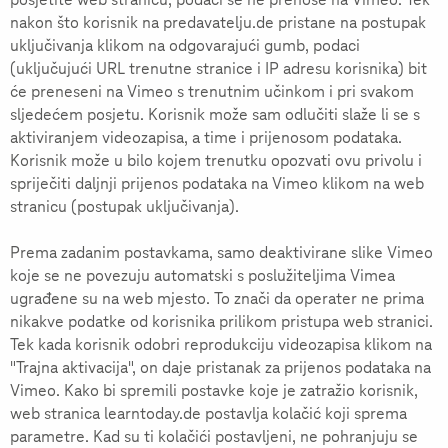
nakon što korisnik na predavatelju.de pristane na postupak
uključivanja klikom na odgovarajući gumb, podaci
(uključujući URL trenutne stranice i IP adresu korisnika) bit
će preneseni na Vimeo s trenutnim učinkom i pri svakom
sljedećem posjetu. Korisnik može sam odlučiti slaže li se s
aktiviranjem videozapisa, a time i prijenosom podataka.
Korisnik može u bilo kojem trenutku opozvati ovu privolu i
spriječiti daljnji prijenos podataka na Vimeo klikom na web
stranicu (postupak uključivanja).
Prema zadanim postavkama, samo deaktivirane slike Vimeo
koje se ne povezuju automatski s poslužiteljima Vimea
ugrađene su na web mjesto. To znači da operater ne prima
nikakve podatke od korisnika prilikom pristupa web stranici.
Tek kada korisnik odobri reprodukciju videozapisa klikom na
"Trajna aktivacija", on daje pristanak za prijenos podataka na
Vimeo. Kako bi spremili postavke koje je zatražio korisnik,
web stranica learntoday.de postavlja kolačić koji sprema
parametre. Kad su ti kolačići postavljeni, ne pohranjuju se