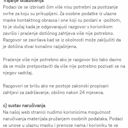
Trajanje skladištenja
Podaci će se izbrisati čim više nisu potrebni za postizanje
svrhe za koju su prikupljeni. Za osobne podatke iz ulazne
maske kontaktnog obrasca i one koji su poslani e -poštom,
to je slučaj kada je odgovarajući razgovor s korisnikom
završio i praćenje dotičnog zahtjeva više nije potrebno.
Razgovor se završava kad se iz okolnosti može zaključiti da
je dotična stvar konačno razjašnjena.
Praćenje više nije potrebno ako je razgovor bio tako davno
da se može pretpostaviti da više nije potrebno pozivati se na
njegov sadržaj.
Razgovori se brišu ako ne postoje zakonski propisani
zahtjevi za zadržavanje, obično nakon 24 mjeseca.
c) sustav naručivanja
Na našoj web stranici nudimo korisnicima mogućnost
naručivanja materijala pružanjem osobnih podataka. Podaci
se unose u ulaznu masku i prenose nama i korisniku te se