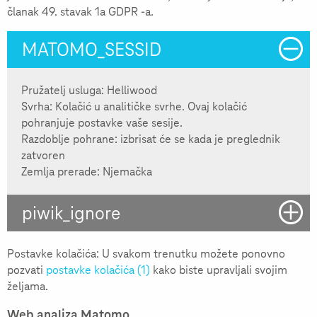
članak 49. stavak 1a GDPR -a.
MATOMO_SESSID
Pružatelj usluga: Helliwood
Svrha: Kolačić u analitičke svrhe. Ovaj kolačić
pohranjuje postavke vaše sesije.
Razdoblje pohrane: izbrisat će se kada je preglednik
zatvoren
Zemlja prerade: Njemačka
piwik_ignore
Postavke kolačića: U svakom trenutku možete ponovno
pozvati
postavke kolačića (1)
kako biste upravljali svojim
željama.
Web analiza Matomo