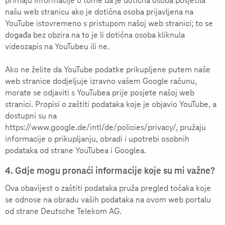
primaju informacije o tome da je dotična osoba posjetila
našu web stranicu ako je dotična osoba prijavljena na
YouTube istovremeno s pristupom našoj web stranici; to se
događa bez obzira na to je li dotična osoba kliknula
videozapis na YouTubeu ili ne.
Ako ne želite da YouTube podatke prikupljene putem naše
web stranice dodjeljuje izravno vašem Google računu,
morate se odjaviti s YouTubea prije posjete našoj web
stranici. Propisi o zaštiti podataka koje je objavio YouTube, a
dostupni su na
https://www.google.de/intl/de/policies/privacy/, pružaju
informacije o prikupljanju, obradi i upotrebi osobnih
podataka od strane YouTubea i Googlea.
4. Gdje mogu pronaći informacije koje su mi važne?
Ova obavijest o zaštiti podataka pruža pregled točaka koje
se odnose na obradu vaših podataka na ovom web portalu
od strane Deutsche Telekom AG.