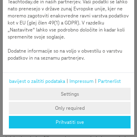
Teachtoday.de in naših partnerjev. Vaši podatki se lahko
medije, pomoću njih suvereno komuniciraju kao i da znaju
nato prenesejo v države zunaj Evropske unije, kjer ne
razumjeti i ocijeniti tako prikupljene informacije. Test
moremo zagotoviti enakovredne ravni varstva podatkov
medijske kompetencije inicijative Teachtoday upravo tu
kot v EU (glej člen 49(1) a GDPR). V razdelku
pomaže.
„Nastavitve“ lahko vse podrobno določite in kadar koli
spremenite svoje soglasje.
Test medijske kompetencije
Dodatne informacije so na voljo v obvestilu o varstvu
podatkov in na seznamu partnerjev.
bavijest o zaštiti podataka
|
Impressum
|
Partnerlist
Settings
Isprobajte ga sada!
Only required
Roditelji taj test mogu izravno isprobati zajedno sa svojom
Prihvatiti sve
djecom. Ali i pedagozi mogu isprobati test sa svojom
grupom za učenje. Pedagozi tako za svaku grupu mogu