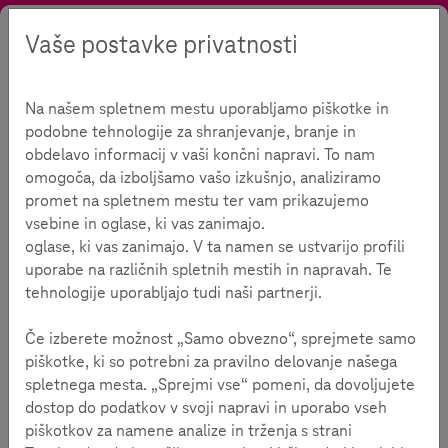
Vaše postavke privatnosti
Tražiti
Kontrast
Menu
Jezik
Ponuda
Testirati
Test za mlade
Na našem spletnem mestu uporabljamo piškotke in
Test medijske kompetencije
podobne tehnologije za shranjevanje, branje in
obdelavo informacij v vaši končni napravi. To nam
omogoča, da izboljšamo vašo izkušnjo, analiziramo
promet na spletnem mestu ter vam prikazujemo
vsebine in oglase, ki vas zanimajo.
oglase, ki vas zanimajo. V ta namen se ustvarijo profili
Vrijeme čitanja:
2
minute
uporabe na različnih spletnih mestih in napravah. Te
tehnologije uporabljajo tudi naši partnerji.
Test medijske kompetencije za mlade od 13 do 15
godina roditeljima i pedagozima služi kao pomoć pri
Če izberete možnost „Samo obvezno“, sprejmete samo
prepoznavanju dječje kompetencije u radu s
piškotke, ki so potrebni za pravilno delovanje našega
medijima.
spletnega mesta. „Sprejmi vse“ pomeni, da dovoljujete
dostop do podatkov v svoji napravi in uporabo vseh
Kompetentno rukovanje digitalnim medijima sve je važnije.
piškotkov za namene analize in trženja s strani
Već je za djecu i mlade važno da kreativno i sigurno koriste