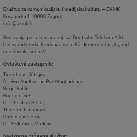
Društvo za komunikacijsku i medijsku kulturu – DKMK
Kordunska 1, 10000 Zagreb
info@dkmk.hr
Realizacija portala u suradnji sa: Deutsche Telekom AG i
Helliwood media & education im Förderverein für Jugend
und Sozialarbeit e.V.
Ovlašteni zastupnik:
Timotheus Höttges
Dr. Feri Abolhassan Pur-Moghaddam
Birgit Bohle
Rodrigo Diehl
Dr. Christian P. Illek
Thorsten Langheim
Dominique Leroy
Dr. Abdurazak Mudesir
Nadzorna državna služba: