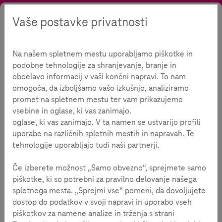
Vaše postavke privatnosti
Tražiti
Kontrast
Menu
Jezik
Ponuda
O nama
Impresum
Na našem spletnem mestu uporabljamo piškotke in
Impresum
podobne tehnologije za shranjevanje, branje in
obdelavo informacij v vaši končni napravi. To nam
omogoča, da izboljšamo vašo izkušnjo, analiziramo
promet na spletnem mestu ter vam prikazujemo
Vrijeme čitanja:
3
minute
vsebine in oglase, ki vas zanimajo.
oglase, ki vas zanimajo. V ta namen se ustvarijo profili
Teachtoday je inicijativa društva Deutsche Telekom
uporabe na različnih spletnih mestih in napravah. Te
AG
tehnologije uporabljajo tudi naši partnerji.
Portal Teachtoday središnje je mjesto inicijative “Šeraj
Če izberete možnost „Samo obvezno“, sprejmete samo
pozitivu, blokiraj negativu” koju je pokrenuo Hrvatski
piškotke, ki so potrebni za pravilno delovanje našega
Telekom s partnerima, udrugom Hrabri telefon i Društvom
spletnega mesta. „Sprejmi vse“ pomeni, da dovoljujete
za komunikacijsku i medijsku kulturu. Cilj inicijative “Šeraj
dostop do podatkov v svoji napravi in uporabo vseh
pozitivu, blokiraj negativu” povećanje je razine svijesti i
piškotkov za namene analize in trženja s strani
bolja zaštita djece na internetu. Portal Teachtoday je