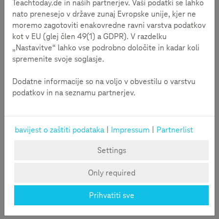
Teachtoday.de in naših partnerjev. Vaši podatki se lahko
središnje mjesto inicijative na kojem djeca, roditelji i
nato prenesejo v države zunaj Evropske unije, kjer ne
nastavnici mogu pronaći koristan sadržaj i savjete o
moremo zagotoviti enakovredne ravni varstva podatkov
sigurnosti na internetu, a sadržaj kontinuirano
kot v EU (glej člen 49(1) a GDPR). V razdelku
nadopunjavaju partneri inicijative. Međunarodni portal
„Nastavitve“ lahko vse podrobno določite in kadar koli
Teachtoday pokrenuo je Deutsche Telekom, a do sada je
spremenite svoje soglasje.
portal s korisnim sadržajima za djecu, roditelje i nastavnike
dostupan u Hrvatskoj, Njemačkoj, Rumunjskoj i Poljskoj.
Dodatne informacije so na voljo v obvestilu o varstvu
podatkov in na seznamu partnerjev.
Kontakt:
Hrvatski Telekom
Korporativne komunikacije
bavijest o zaštiti podataka
|
Impressum
|
Partnerlist
Roberta F. Mihanovića 9, 10000 Zagreb
pr@t.ht.hr.
Settings
U slučaju pitanja o portalu i inicijativi “Šeraj pozitivu, blokiraj
negativu” koristite kontaktni obrazac portala.
Only required
Hrabri Telefon
Prihvatiti sve
Đorđićeva 26, 10 000 Zagreb
info@hrabritelefon.hr