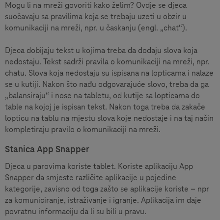
Mogu li na mreži govoriti kako želim? Ovdje se djeca
suočavaju sa pravilima koja se trebaju uzeti u obzir u
komunikaciji na mreži, npr. u časkanju (engl. „chat“).
Djeca dobijaju tekst u kojima treba da dodaju slova koja
nedostaju. Tekst sadrži pravila o komunikaciji na mreži, npr.
chatu. Slova koja nedostaju su ispisana na lopticama i nalaze
se u kutiji. Nakon što nađu odgovarajuće slovo, treba da ga
„balansiraju“ i nose na tabletu, od kutije sa lopticama do
table na kojoj je ispisan tekst. Nakon toga treba da zakače
lopticu na tablu na mjestu slova koje nedostaje i na taj način
kompletiraju pravilo o komunikaciji na mreži.
Stanica App Snapper
Djeca u parovima koriste tablet. Koriste aplikaciju App
Snapper da smjeste različite aplikacije u pojedine
kategorije, zavisno od toga zašto se aplikacije koriste – npr
za komuniciranje, istraživanje i igranje. Aplikacija im daje
povratnu informaciju da li su bili u pravu.