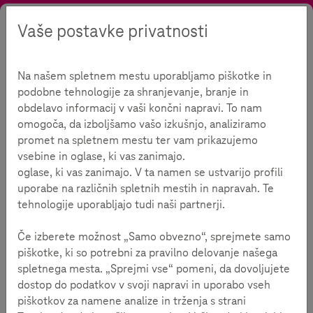
Vaše postavke privatnosti
Tražiti
Kontrast
Menu
Jezik
Ponuda
Materijali
Medijska staza
Na našem spletnem mestu uporabljamo piškotke in
Medijska staza
podobne tehnologije za shranjevanje, branje in
obdelavo informacij v vaši končni napravi. To nam
omogoča, da izboljšamo vašo izkušnjo, analiziramo
promet na spletnem mestu ter vam prikazujemo
Vrijeme čitanja:
5
minuti
vsebine in oglase, ki vas zanimajo.
oglase, ki vas zanimajo. V ta namen se ustvarijo profili
Medijska staza posvećena je djeci uzrasta od 9. do
uporabe na različnih spletnih mestih in napravah. Te
12. godine i cilj joj je da djeca na zabavan i aktivan
tehnologije uporabljajo tudi naši partnerji.
način razmisle o načinu na koji koriste digitalne
medije.
Če izberete možnost „Samo obvezno“, sprejmete samo
piškotke, ki so potrebni za pravilno delovanje našega
Uz vježbe, fizičku aktivnost i zadatke na pet različitih
spletnega mesta. „Sprejmi vse“ pomeni, da dovoljujete
„stanica“ posvetićemo se korišćenju medija i temama kao
dostop do podatkov v svoji napravi in uporabo vseh
što su: vrijeme za igranje, zaštita podataka i nasilje na
piškotkov za namene analize in trženja s strani
internetu.