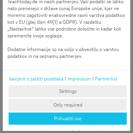
Teachtoday.de in naših partnerjev. Vaši podatki se lahko
nato prenesejo v države zunaj Evropske unije, kjer ne
moremo zagotoviti enakovredne ravni varstva podatkov
kot v EU (glej člen 49(1) a GDPR). V razdelku
„Nastavitve“ lahko vse podrobno določite in kadar koli
spremenite svoje soglasje.
Dodatne informacije so na voljo v obvestilu o varstvu
podatkov in na seznamu partnerjev.
bavijest o zaštiti podataka
|
Impressum
|
Partnerlist
Pojedine stanice u okviru medijske staze funkcionišu poput
Settings
igre koja u kombinaciji pokreta i sadržaja budi interesovanje
djece i podstiče procese učenja.
Only required
Svaka stanica medijske staze traje oko osam minuta. Za
Prihvatiti sve
prolazak svih stanica igre potrebno je oko 40 minuta. Na
svim stanicama se paralelno odvija igra tako da je