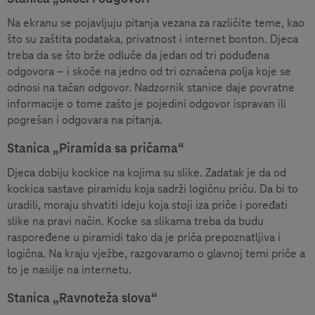
Na ekranu se pojavljuju pitanja vezana za različite teme, kao
što su zaštita podataka, privatnost i internet bonton. Djeca
treba da se što brže odluče da jedan od tri poduđena
odgovora – i skoče na jedno od tri označena polja koje se
odnosi na tačan odgovor. Nadzornik stanice daje povratne
informacije o tome zašto je pojedini odgovor ispravan ili
pogrešan i odgovara na pitanja.
Stanica „Piramida sa pričama“
Djeca dobiju kockice na kojima su slike. Zadatak je da od
kockica sastave piramidu koja sadrži logičnu priču. Da bi to
uradili, moraju shvatiti ideju koja stoji iza priče i poređati
slike na pravi način. Kocke sa slikama treba da budu
raspoređene u piramidi tako da je priča prepoznatljiva i
logična. Na kraju vježbe, razgovaramo o glavnoj temi priče a
to je nasilje na internetu.
Stanica „Ravnoteža slova“