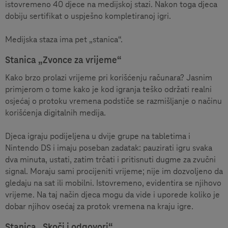
istovremeno 40 djece na medijskoj stazi. Nakon toga djeca
dobiju sertifikat o uspješno kompletiranoj igri.
Medijska staza ima pet „stanica“.
Stanica „Zvonce za vrijeme“
Kako brzo prolazi vrijeme pri korišćenju računara? Jasnim
primjerom o tome kako je kod igranja teško održati realni
osjećaj o protoku vremena podstiče se razmišljanje o načinu
korišćenja digitalnih medija.
Djeca igraju podijeljena u dvije grupe na tabletima i
Nintendo DS i imaju poseban zadatak: pauzirati igru svaka
dva minuta, ustati, zatim trčati i pritisnuti dugme za zvučni
signal. Moraju sami procijeniti vrijeme; nije im dozvoljeno da
gledaju na sat ili mobilni. Istovremeno, evidentira se njihovo
vrijeme. Na taj način djeca mogu da vide i uporede koliko je
dobar njihov osećaj za protok vremena na kraju igre.
Stanica „Skoči i odgovori“