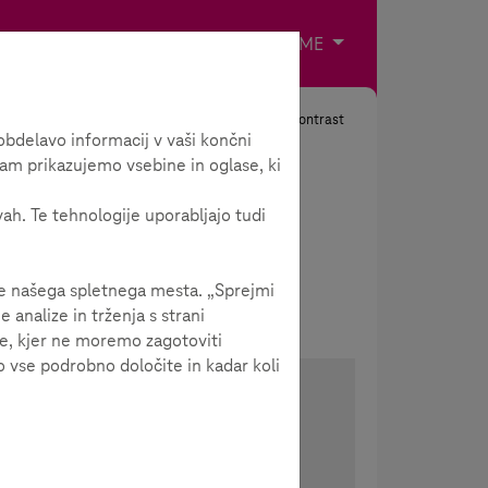
Impresum
Kontakt
Odaberite jezik
ME
Tražiti
Kontrast
bdelavo informacij v vaši končni
am prikazujemo vsebine in oglase, ki
vah. Te tehnologije uporabljajo tudi
je našega spletnega mesta. „Sprejmi
analize in trženja s strani
je, kjer ne moremo zagotoviti
 vse podrobno določite in kadar koli
Podijeli ovaj članak!
Postuj ovaj članak jednim
klikom!