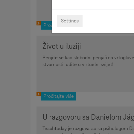
Settings
Pročitajte više
Život u iluziji
Penjite se kao slobodni penjač na vrtoglave 
stvarnosti, uđite u virtuelni svijet!
Pročitajte više
U razgovoru sa Danielom J
Teachtoday je razgovarao sa psihologom 