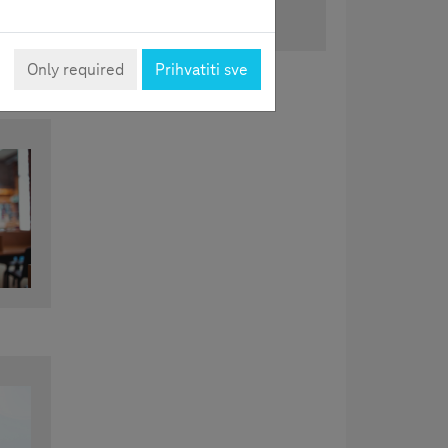
Podijeli
Only required
Prihvatiti sve