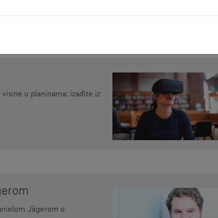
visine u planinama: izađite iz
ägerom
Danielom Jägerom o