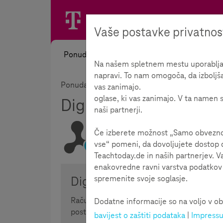
Vaše postavke privatnos
Ponuda
Na našem spletnem mestu uporabljamo
napravi. To nam omogoča, da izboljš
Ponuda
Teme
Digitalne igre
vas zanimajo.
oglase, ki vas zanimajo. V ta namen s
Digitalne igre
112
naši partnerji.
Če izberete možnost „Samo obvezno“,
vse“ pomeni, da dovoljujete dostop d
Vrijeme čitanja:
1
minuti
Teachtoday.de in naših partnerjev. V
enakovredne ravni varstva podatkov k
spremenite svoje soglasje.
Digitalna kultura igara
Računarske igre su sastavni dio našeg sva
Dodatne informacije so na voljo v ob
postale važan vodeći medij.
bavijest o zaštiti podataka
|
Impress