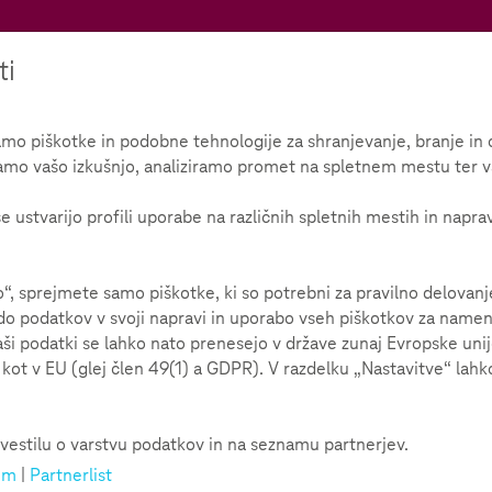
Teachtoday
ti
 piškotke in podobne tehnologije za shranjevanje, branje in o
amo vašo izkušnjo, analiziramo promet na spletnem mestu ter v
e ustvarijo profili uporabe na različnih spletnih mestih in napra
 sprejmete samo piškotke, ki so potrebni za pravilno delovan
o podatkov v svoji napravi in uporabo vseh piškotkov za namene 
aši podatki se lahko nato prenesejo v države zunaj Evropske uni
ot v EU (glej člen 49(1) a GDPR). V razdelku „Nastavitve“ lahko
kodnevnog života. One su
vestilu o varstvu podatkov in na seznamu partnerjev.
um
|
Partnerlist