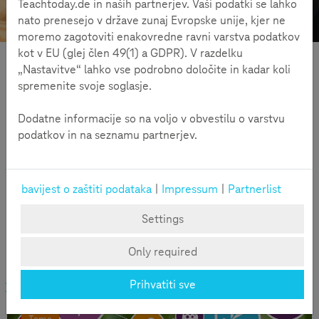
Teachtoday.de in naših partnerjev. Vaši podatki se lahko
Teme
Dobro je znati
nato prenesejo v države zunaj Evropske unije, kjer ne
moremo zagotoviti enakovredne ravni varstva podatkov
kot v EU (glej člen 49(1) a GDPR). V razdelku
Dodatne informacije
„Nastavitve“ lahko vse podrobno določite in kadar koli
spremenite svoje soglasje.
Dodatne informacije so na voljo v obvestilu o varstvu
podatkov in na seznamu partnerjev.
bavijest o zaštiti podataka
|
Impressum
|
Partnerlist
Settings
Naši lični podaci su vrijedna imovina koja se čuva i analizira
Only required
svakim korakom kojim kročimo digitalnim svijetom.
Prihvatiti sve
Pročitajte više!