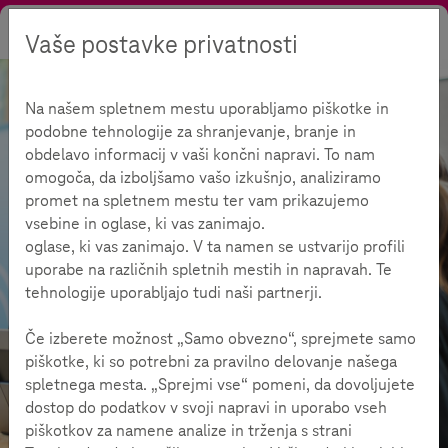
Vaše postavke privatnosti
Tražiti
Kontrast
Menu
Jezik
Na našem spletnem mestu uporabljamo piškotke in
podobne tehnologije za shranjevanje, branje in
obdelavo informacij v vaši končni napravi. To nam
omogoča, da izboljšamo vašo izkušnjo, analiziramo
promet na spletnem mestu ter vam prikazujemo
vsebine in oglase, ki vas zanimajo.
oglase, ki vas zanimajo. V ta namen se ustvarijo profili
uporabe na različnih spletnih mestih in napravah. Te
tehnologije uporabljajo tudi naši partnerji.
Če izberete možnost „Samo obvezno“, sprejmete samo
piškotke, ki so potrebni za pravilno delovanje našega
spletnega mesta. „Sprejmi vse“ pomeni, da dovoljujete
dostop do podatkov v svoji napravi in uporabo vseh
Ponuda
Teme
Pregled
piškotkov za namene analize in trženja s strani