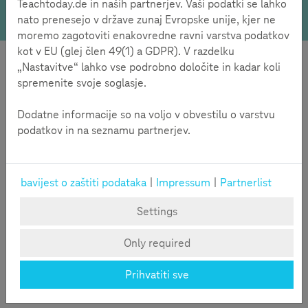
Teachtoday.de in naših partnerjev. Vaši podatki se lahko
Test kompetencija za sve!
nato prenesejo v države zunaj Evropske unije, kjer ne
moremo zagotoviti enakovredne ravni varstva podatkov
kot v EU (glej člen 49(1) a GDPR). V razdelku
9-12 godina
„Nastavitve“ lahko vse podrobno določite in kadar koli
spremenite svoje soglasje.
Dodatne informacije so na voljo v obvestilu o varstvu
podatkov in na seznamu partnerjev.
bavijest o zaštiti podataka
|
Impressum
|
Partnerlist
Settings
Za djecu
Only required
Test medijske kompetencije za djecu od 9 do 12 godina
Prihvatiti sve
roditeljima i pedagozima služi kao pomoć pri prepoznavanju
dječijih vještina u radu sa digitalnim medijima.