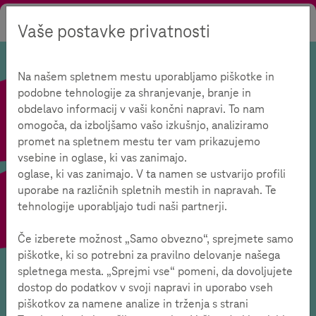
Vaše postavke privatnosti
Tražiti
Kontrast
Menu
Jezik
Na našem spletnem mestu uporabljamo piškotke in
podobne tehnologije za shranjevanje, branje in
obdelavo informacij v vaši končni napravi. To nam
omogoča, da izboljšamo vašo izkušnjo, analiziramo
promet na spletnem mestu ter vam prikazujemo
vsebine in oglase, ki vas zanimajo.
oglase, ki vas zanimajo. V ta namen se ustvarijo profili
uporabe na različnih spletnih mestih in napravah. Te
tehnologije uporabljajo tudi naši partnerji.
Če izberete možnost „Samo obvezno“, sprejmete samo
piškotke, ki so potrebni za pravilno delovanje našega
spletnega mesta. „Sprejmi vse“ pomeni, da dovoljujete
dostop do podatkov v svoji napravi in uporabo vseh
Ponuda
Test medijske pismenosti
Pregled
piškotkov za namene analize in trženja s strani