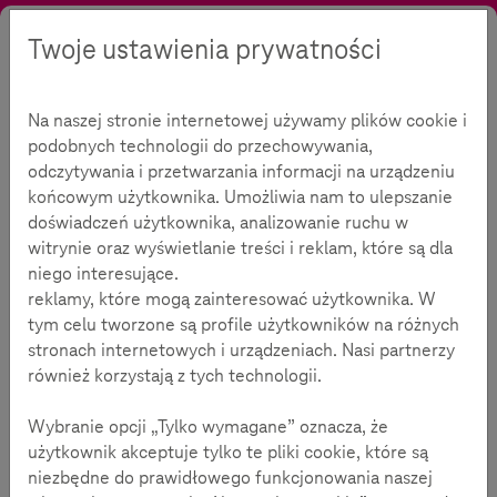
Twoje ustawienia prywatności
Szukaj
Kontrast
Menu
Język
Oferta
Zasięgnąć informacji
Poradnik komórkowy
Na naszej stronie internetowej używamy plików cookie i
Zasady i wskazówki dla nauczycieli
podobnych technologii do przechowywania,
Zasady i wskazówki dla
odczytywania i przetwarzania informacji na urządzeniu
końcowym użytkownika. Umożliwia nam to ulepszanie
nauczycieli
doświadczeń użytkownika, analizowanie ruchu w
witrynie oraz wyświetlanie treści i reklam, które są dla
niego interesujące.
182
reklamy, które mogą zainteresować użytkownika. W
tym celu tworzone są profile użytkowników na różnych
Czasu na czytanie:
2
minuty
stronach internetowych i urządzeniach. Nasi partnerzy
również korzystają z tych technologii.
Prędzej czy później dziecko zabierzę tę upragnioną
Wybranie opcji „Tylko wymagane” oznacza, że
pierwszą komórkę do szkoły. W tej sytuacji również
użytkownik akceptuje tylko te pliki cookie, które są
pedagodzy muszą się do tego ustosunkować i w
niezbędne do prawidłowego funkcjonowania naszej
kompetentny sposób zareagować na taki sposób