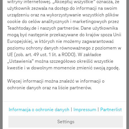
witryny internetowej. „Akceptuj wszystkie” oznacza, że
korzystania z internetu.
użytkownik zezwala na dostęp do informacji na swoim
urządzeniu oraz na wykorzystywanie wszystkich plików
cookie do celów analitycznych i marketingowych przez
Teachtoday.de i naszych partnerów. Dane użytkownika
mogą być następnie przekazywane do krajów spoza Unii
Europejskiej, w których nie możemy zagwarantować
poziomu ochrony danych równoważnego z poziomem w
UE (zob. art. 49 ust. 1 lit. a RODO). W zakładce
„Ustawienia” można szczegółowo określić wszystkie
kwestie i w dowolnym momencie zmienić swoją zgodę.
Więcej informacji można znaleźć w informacji o
ochronie danych oraz na liście partnerów.
Zasady i wskazówki dla
nauczycieli
Informacja o ochronie danych
|
Impressum
|
Partnerlist
Settings
Nauczanie właściwych sposobów korzystania z