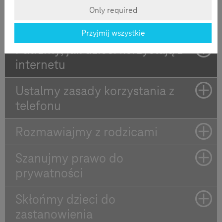
telefonu to także wyzwanie dla nauczycieli. Oto pięć
Only required
zasad, o których należy pamiętać:
Przyjmij wszystkie
Patrzmy, jak dzieci korzystają z
internetu
Ustalmy zasady korzystania z
telefonu
Rozmawiajmy z rodzicami
Szanujmy prawo do
prywatności
Skłońmy dzieci do
zastanowienia