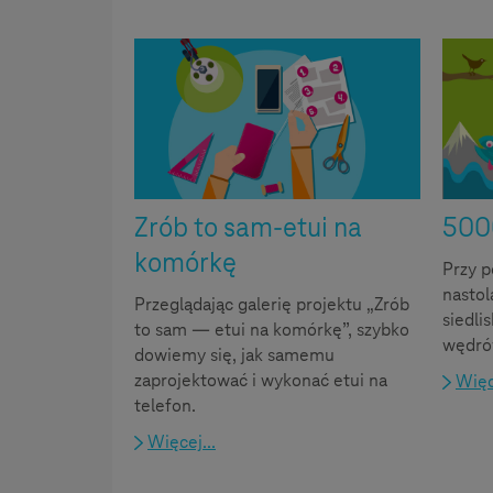
Pomysły na projekty
Zrób to sam-etui na
500
komórkę
Przy p
nastol
Przeglądając galerię projektu „Zrób
siedli
to sam — etui na komórkę”, szybko
wędró
dowiemy się, jak samemu
zaprojektować i wykonać etui na
Więc
telefon.
Więcej...