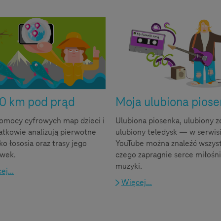
0 km pod prąd
Moja ulubiona pios
omocy cyfrowych map dzieci i
Ulubiona piosenka, ulubiony z
atkowie analizują pierwotne
ulubiony teledysk — w serwis
sko łososia oraz trasy jego
YouTube można znaleźć wszys
wek.
czego zapragnie serce miłośn
muzyki.
ej...
Więcej...