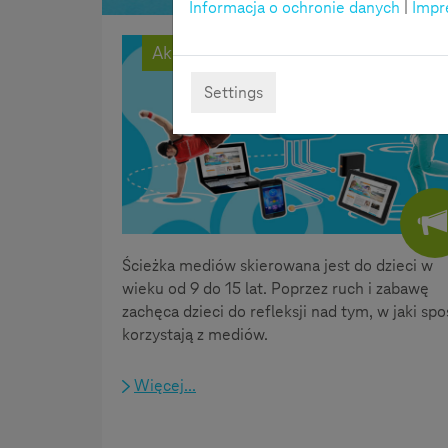
Informacja o ochronie danych
|
Impr
Akcja
Settings
Ścieżka mediów skierowana jest do dzieci w
wieku od 9 do 15 lat. Poprzez ruch i zabawę
zachęca dzieci do refleksji nad tym, w jaki sp
korzystają z mediów.
Więcej...