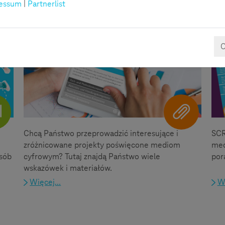
essum
|
Partnerlist
Pomysły na projekt
O
Chcą Państwo przeprowadzić interesujące i
SCR
zróżnicowane projekty poświęcone mediom
med
osób
cyfrowym? Tutaj znajdą Państwo wiele
pora
wskazówek i materiałów.
Więcej...
Wi