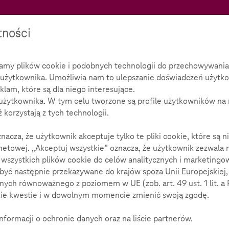
Teachtoday
tności
wamy plików cookie i podobnych technologii do przechowywania,
użytkownika. Umożliwia nam to ulepszanie doświadczeń użytko
eklam, które są dla niego interesujące.
użytkownika. W tym celu tworzone są profile użytkowników na 
 korzystają z tych technologii.
acza, że użytkownik akceptuje tylko te pliki cookie, które są
netowej. „Akceptuj wszystkie” oznacza, że użytkownik zezwala 
wszystkich plików cookie do celów analitycznych i marketingo
yć następnie przekazywane do krajów spoza Unii Europejskiej
ch równoważnego z poziomem w UE (zob. art. 49 ust. 1 lit. a
kie kwestie i w dowolnym momencie zmienić swoją zgodę.
nformacji o ochronie danych oraz na liście partnerów.