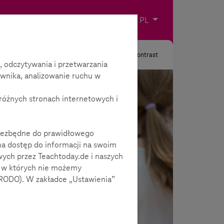
Impressum
Kontakt
Wybierz język
PL
Szukaj
Kontrast
 odczytywania i przetwarzania
wnika, analizowanie ruchu w
różnych stronach internetowych i
 niezbędne do prawidłowego
na dostęp do informacji na swoim
wych przez Teachtoday.de i naszych
, w których nie możemy
 RODO). W zakładce „Ustawienia”