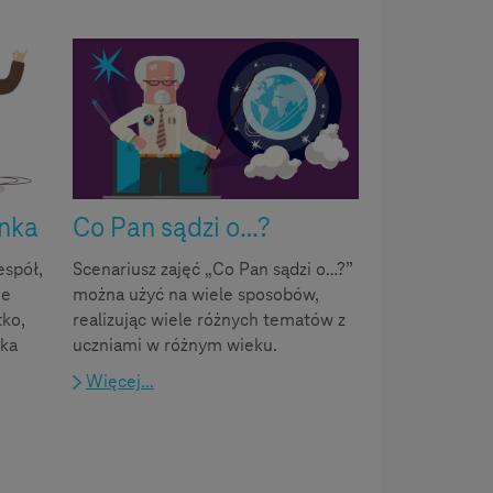
enka
Co Pan sądzi o…?
espół,
Scenariusz zajęć „Co Pan sądzi o…?”
ie
można użyć na wiele sposobów,
tko,
realizując wiele różnych tematów z
ika
uczniami w różnym wieku.
Więcej...