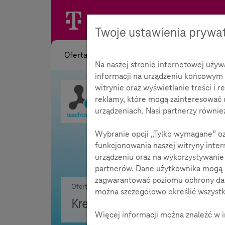
Twoje ustawienia prywa
Oferta
Na naszej stronie internetowej uży
informacji na urządzeniu końcowym 
witrynie oraz wyświetlanie treści i r
reklamy, które mogą zainteresować 
urządzeniach. Nasi partnerzy również
Wybranie opcji „Tylko wymagane” ozn
funkcjonowania naszej witryny inter
urządzeniu oraz na wykorzystywanie 
partnerów. Dane użytkownika mogą b
zagwarantować poziomu ochrony dany
Oferta
Kreatywnie
Przegląd
można szczegółowo określić wszyst
Kreatywnie
łatwy do zrobienia
Więcej informacji można znaleźć w i