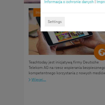
Informacja o ochronie danych
|
Impr
Inicjatywa
Settings
Teachtoday jest inicjatywą firmy Deutsche
Telekom AG na rzecz wspierania bezpiecznego
kompetentnego korzystania z nowych mediów
Więcej...