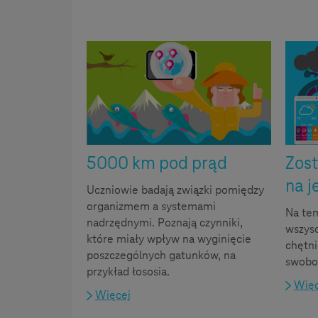
Pomysły na projekty
5000 km pod prąd
Zos
na j
Uczniowie badają związki pomiędzy
organizmem a systemami
Na te
nadrzędnymi. Poznają czynniki,
wszysc
które miały wpływ na wyginięcie
chętn
poszczególnych gatunków, na
swobo
przykład łososia.
Więc
Więcej