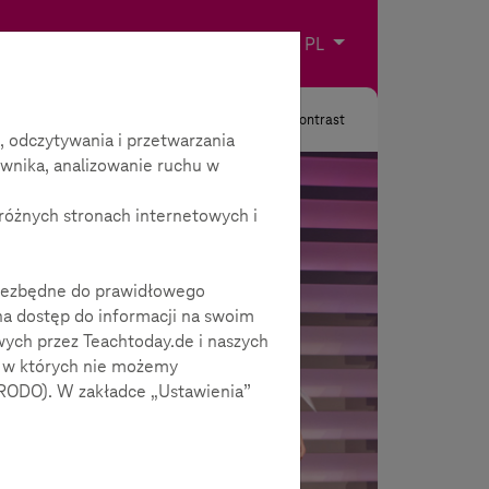
Impressum
Kontakt
Wybierz język
PL
Szukaj
Kontrast
 odczytywania i przetwarzania
wnika, analizowanie ruchu w
różnych stronach internetowych i
 niezbędne do prawidłowego
na dostęp do informacji na swoim
wych przez Teachtoday.de i naszych
, w których nie możemy
 RODO). W zakładce „Ustawienia”