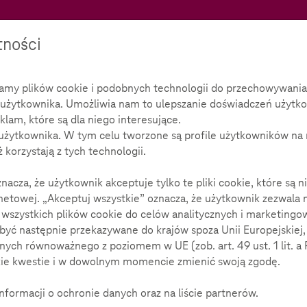
Teachtoday
tności
wamy plików cookie i podobnych technologii do przechowywania,
użytkownika. Umożliwia nam to ulepszanie doświadczeń użytko
eklam, które są dla niego interesujące.
użytkownika. W tym celu tworzone są profile użytkowników na 
 korzystają z tych technologii.
acza, że użytkownik akceptuje tylko te pliki cookie, które są
netowej. „Akceptuj wszystkie” oznacza, że użytkownik zezwala 
wszystkich plików cookie do celów analitycznych i marketingo
yć następnie przekazywane do krajów spoza Unii Europejskiej
ch równoważnego z poziomem w UE (zob. art. 49 ust. 1 lit. a
kie kwestie i w dowolnym momencie zmienić swoją zgodę.
nformacji o ochronie danych oraz na liście partnerów.