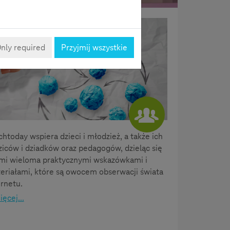
Knowhow
nly required
Przyjmij wszystkie
chtoday wspiera dzieci i młodzież, a także ich
ziców i dziadków oraz pedagogów, dzieląc się
imi wieloma praktycznymi wskazówkami i
eriałami, które są owocem obserwacji świata
ernetu.
ęcej...