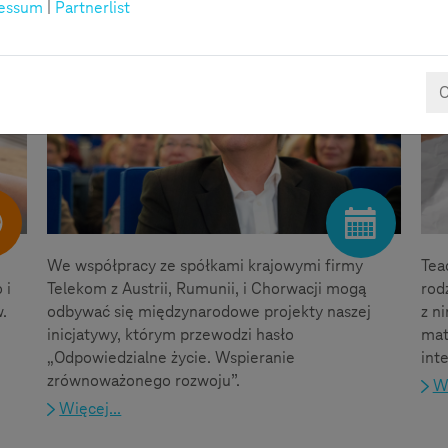
essum
|
Partnerlist
Akcja
O
We współpracy ze spółkami krajowymi firmy
Tea
 i
Telekom z Austrii, Rumunii, i Chorwacji mogą
rod
.
odbywać się międzynarodowe projekty naszej
z n
inicjatywy, którym przewodzi hasło
mat
„Odpowiedzialne życie. Wspieranie
int
zrównoważonego rozwoju”.
Wi
Więcej...