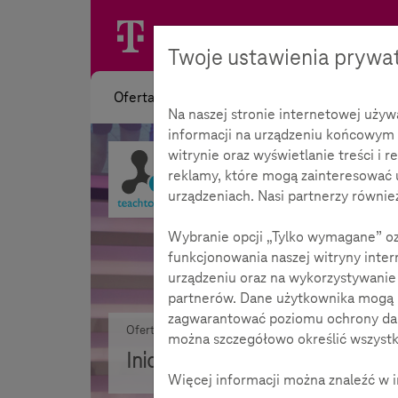
Twoje ustawienia prywa
Oferta
Na naszej stronie internetowej uży
informacji na urządzeniu końcowym 
witrynie oraz wyświetlanie treści i r
reklamy, które mogą zainteresować 
urządzeniach. Nasi partnerzy również
Wybranie opcji „Tylko wymagane” ozn
funkcjonowania naszej witryny inter
urządzeniu oraz na wykorzystywanie 
partnerów. Dane użytkownika mogą b
zagwarantować poziomu ochrony dany
Oferta
Inicjatywa
Przegląd
można szczegółowo określić wszyst
Inicjatywa
O nas
Więcej informacji można znaleźć w i