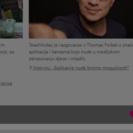
Teachtoday je razgovarao s Thomas Feibel o znač
vim
aplikacija i šansama koje nude u medijskom
nje, za
obrazovanju djece i mladih.
Intervju: „Aplikacije nude brojne mogućnosti“
 igrice