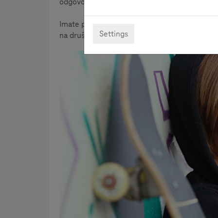
odgovore.
Imate pitanje koje ovdje nije obuhvaćeno? Po
Settings
na društvenim medijima.