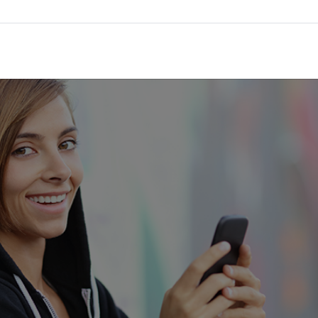
šaljite nam ga! E-poštom na kontakt@teachtoday.de ili putem k