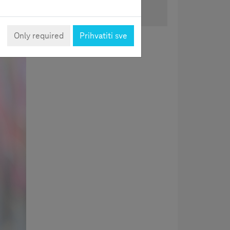
Podijeli
anala
Only required
Prihvatiti sve