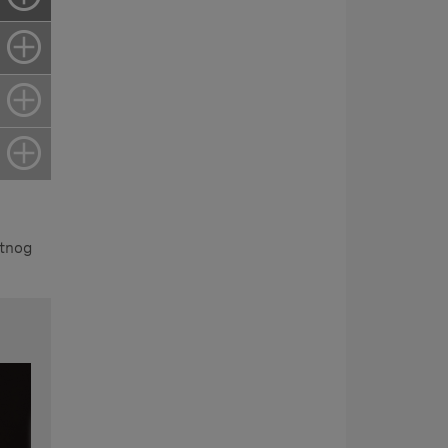
ktnog