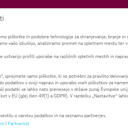
Teachtoday
ti
 piškotke in podobne tehnologije za shranjevanje, branje in o
amo vašo izkušnjo, analiziramo promet na spletnem mestu ter v
a
Pitanja i odgovori
e ustvarijo profili uporabe na različnih spletnih mestih in napra
 sprejmete samo piškotke, ki so potrebni za pravilno delovan
o podatkov v svoji napravi in uporabo vseh piškotkov za namene 
aši podatki se lahko nato prenesejo v države zunaj Evropske uni
ot v EU (glej člen 49(1) a GDPR). V razdelku „Nastavitve“ lahko
aplikacije koje odmah žele isprobati. One međutim često
ako nastaju otvorena pitanja. Kako primjerice postupati
vestilu o varstvu podatkov in na seznamu partnerjev.
a ispravno postupili, ovdje smo saželi najčešća pitanja i odgovar
um
|
Partnerlist