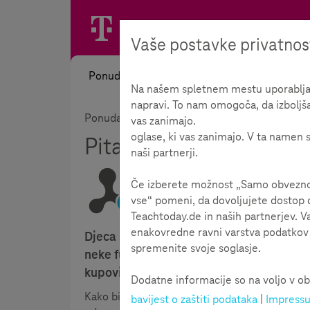
Vaše postavke privatnos
Ponuda
Na našem spletnem mestu uporabljamo
napravi. To nam omogoča, da izboljš
Ponuda
Informirati
Savjeti o aplikacijam
vas zanimajo.
oglase, ki vas zanimajo. V ta namen s
Pitanja i odgovori
naši partnerji.
Če izberete možnost „Samo obvezno“,
vse“ pomeni, da dovoljujete dostop d
Vrijeme čitanja:
3
minute
Teachtoday.de in naših partnerjev. V
enakovredne ravni varstva podatkov k
Djeca svaki tjedan u školi čuju za nove 
spremenite svoje soglasje.
neke funkcije koje lako zbune odrasle. T
kupovinom preko aplikacije?
Dodatne informacije so na voljo v ob
Kako biste na sljedeća pitanja djece ili učenik
bavijest o zaštiti podataka
|
Impress