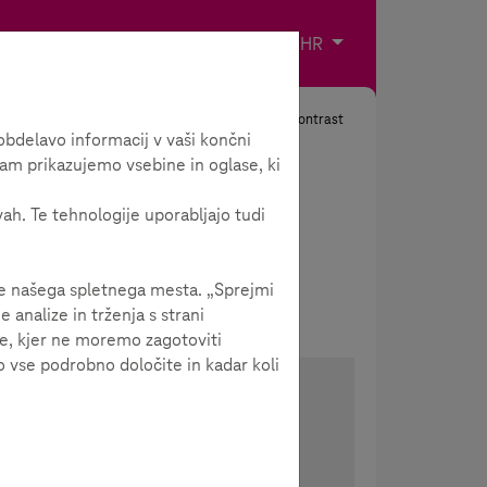
Impresum
Kontakt
Odaberite jezik
HR
Tražiti
Kontrast
bdelavo informacij v vaši končni
am prikazujemo vsebine in oglase, ki
vah. Te tehnologije uporabljajo tudi
je našega spletnega mesta. „Sprejmi
analize in trženja s strani
je, kjer ne moremo zagotoviti
 vse podrobno določite in kadar koli
 imaju
Podijeli članak
 s
Proslijedi članak jednim
klikom!
ajuće