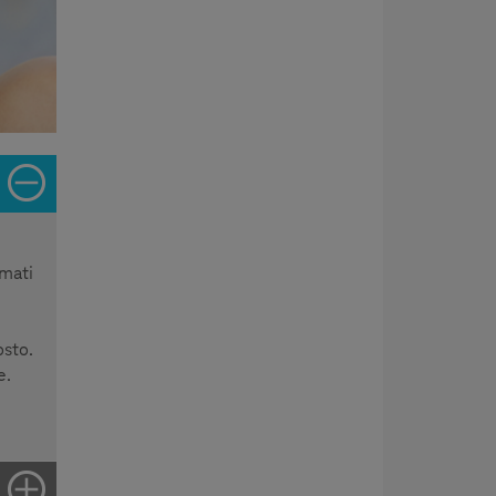
imati
osto.
e.