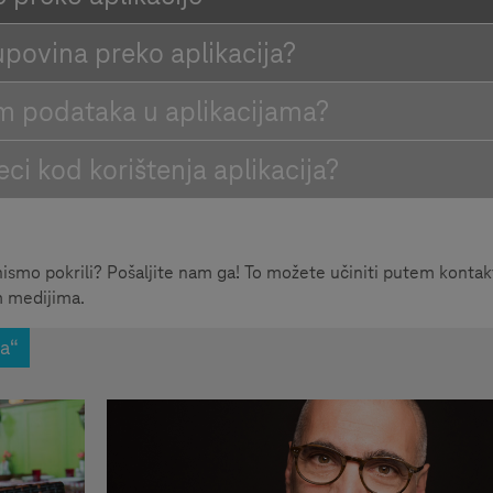
upovina preko aplikacija?
tom podataka u aplikacijama?
eci kod korištenja aplikacija?
nismo pokrili? Pošaljite nam ga! To možete učiniti putem konta
m medijima.
ma“