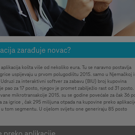
acija zarađuje novac?
aplikacija košta više od nekoliko eura. Tu se naravno postavlja
a igrice uspijevaju u prvom polugodištu 2015. samo u Njemačkoj 
Udruzi za interaktivni softver za zabavu (BIU) broj kupovina
e pao za 17 posto, njegov je promet zabilježio rast od 31 posto.
zvane mikrotransakcije 2015. su se godine povećale za čak 36 p
 za igrice , čak 295 milijuna otpada na kupovine preko aplikacij
ta u tom segmentu. U cijelom svijetu one generiraju 85 posto
 preko aplikacije