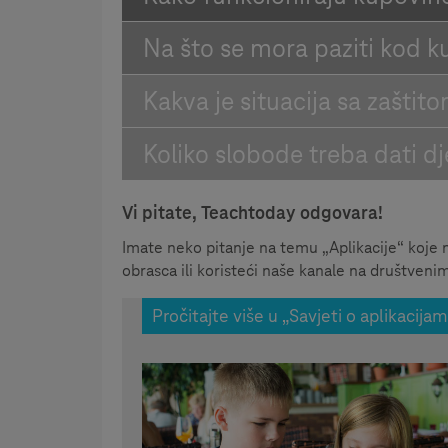
Na što se mora paziti kod k
Kakva je situacija sa zašti
Koliko slobode treba dati dj
Vi pitate, Teachtoday odgovara!
Imate neko pitanje na temu „Aplikacije“ koje 
obrasca ili koristeći naše kanale na društveni
Pročitajte više u „Savjeti o aplikacija