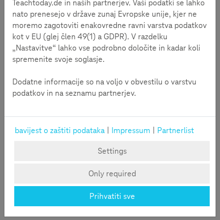
djece uzrasta 9-11 godina koristi internet u Crnoj Gori i
Teachtoday.de in naših partnerjev. Vaši podatki se lahko
najčešće mu pristupa preko pametnog telefona. Djeca ovog
nato prenesejo v države zunaj Evropske unije, kjer ne
uzrasta imaju najslabije digitalne vještine i najviše potrebe
moremo zagotoviti enakovredne ravni varstva podatkov
za podrškom. Naime, polovina ih je izjavila da se ne osjeća
kot v EU (glej člen 49(1) a GDPR). V razdelku
bezbjedno na internetu i da ne zna šta da radi kada se neko
„Nastavitve“ lahko vse podrobno določite in kadar koli
na internetu prema njima ponaša na način koji im se ne
spremenite svoje soglasje.
svidja. Stoga je za njih, uz podršku UNICEF-a, razvijena
aplikacija NETprijatelji.
Dodatne informacije so na voljo v obvestilu o varstvu
podatkov in na seznamu partnerjev.
bavijest o zaštiti podataka
|
Impressum
|
Partnerlist
Settings
Only required
Prihvatiti sve