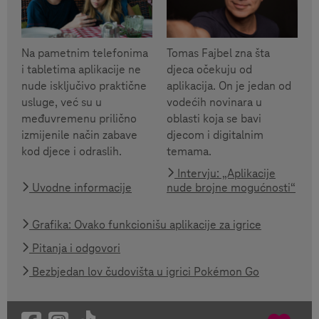
Tomas Fajbel zna šta
Na pametnim telefonima
djeca očekuju od
i tabletima aplikacije ne
aplikacija. On je jedan od
nude isključivo praktične
vodećih novinara u
usluge, već su u
oblasti koja se bavi
međuvremenu prilično
djecom i digitalnim
izmijenile način zabave
temama.
kod djece i odraslih.
Intervju: „Aplikacije
Uvodne informacije
nude brojne mogućnosti“
Grafika: Ovako funkcionišu aplikacije za igrice
Pitanja i odgovori
Bezbjedan lov čudovišta u igrici Pokémon Go