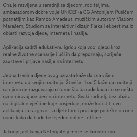
Ona je razvijena u saradnji sa djecom, roditeljima,
ambasadorom dobre volje UNICEF-a CG Antonijem Pušićem
poznatijim kao Rambo Amadeus, muzičkim autorom Vladom
Marašem, Studiom za interaktivni dizajn Fleka i ekpertima iz
oblasti razvoja djece, interneta i nasilja.
Aplikacija sadrži edukativnu igricu koja vodi djecu kroz
realne životne scenarije i uči ih da prepoznaju, spriječe,
zaustave i prijave nasilje na internetu.
Jedna trećina djece ovog uzrasta kaže da zna više o
internetu od svojih roditelja. Štaviše, 1 od 5 kaže da roditelji
sa njima ne razgovaraju o tome šta da rade kada im se nešto
uznemiravajuće desi na internetu. Svaki roditelj, bez obzira
na digitalne vještine koje posjeduje, može koristiti ovu
aplikaciju za razgovor sa djetetom i pružanje podrške da ono
nauči kako da bude bezbjedno online i offline.
Takodje, aplikacija NETprijatelji može se koristiti kao