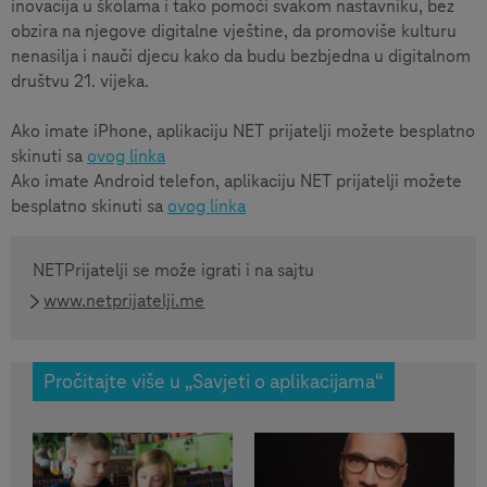
inovacija u školama i tako pomoći svakom nastavniku, bez
obzira na njegove digitalne vještine, da promoviše kulturu
nenasilja i nauči djecu kako da budu bezbjedna u digitalnom
društvu 21. vijeka.
Ako imate iPhone, aplikaciju NET prijatelji možete besplatno
skinuti sa
ovog linka
Ako imate Android telefon, aplikaciju NET prijatelji možete
besplatno skinuti sa
ovog linka
NETPrijatelji se može igrati i na sajtu
www.netprijatelji.me
Pročitajte više u „Savjeti o aplikacijama“