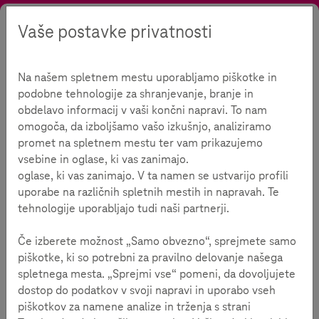
Vaše postavke privatnosti
Tražiti
Kontrast
Menu
Jezik
Na našem spletnem mestu uporabljamo piškotke in
podobne tehnologije za shranjevanje, branje in
Savjeti o aplikacijama
obdelavo informacij v vaši končni napravi. To nam
omogoča, da izboljšamo vašo izkušnjo, analiziramo
promet na spletnem mestu ter vam prikazujemo
vsebine in oglase, ki vas zanimajo.
oglase, ki vas zanimajo. V ta namen se ustvarijo profili
uporabe na različnih spletnih mestih in napravah. Te
Ponuda
Teme
Savjeti o aplikacijama
Net-prijatelji
tehnologije uporabljajo tudi naši partnerji.
Aplikacija sadrži edukativnu igricu koja vodi djecu
Če izberete možnost „Samo obvezno“, sprejmete samo
kroz realne životne scenarije i uči ih da prepoznaju,
piškotke, ki so potrebni za pravilno delovanje našega
spriječe, zaustave i prijave nasilje na internetu.
spletnega mesta. „Sprejmi vse“ pomeni, da dovoljujete
Istraživanje UNICEF-a (2016), sprovedeno u okviru
dostop do podatkov v svoji napravi in uporabo vseh
kampanje Zaustavimo nasilje online, pokazalo je da 79%
piškotkov za namene analize in trženja s strani