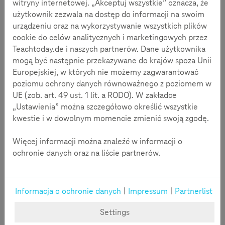
witryny internetowej. „Akceptuj wszystkie” oznacza, że
użytkownik zezwala na dostęp do informacji na swoim
Redakcja Teachtoday przeprowadziła rozmowę z aktywistą
urządzeniu oraz na wykorzystywanie wszystkich plików
internetowym i blogerem Markusem Beckedahlem o
cookie do celów analitycznych i marketingowych przez
wpływie mediów społecznościowych na kształtowanie
Teachtoday.de i naszych partnerów. Dane użytkownika
opinii.
mogą być następnie przekazywane do krajów spoza Unii
Europejskiej, w których nie możemy zagwarantować
poziomu ochrony danych równoważnego z poziomem w
UE (zob. art. 49 ust. 1 lit. a RODO). W zakładce
„Ustawienia” można szczegółowo określić wszystkie
kwestie i w dowolnym momencie zmienić swoją zgodę.
Więcej informacji można znaleźć w informacji o
ochronie danych oraz na liście partnerów.
Informacja o ochronie danych
|
Impressum
|
Partnerlist
Czy wobec ogromu możliwości mediów
Settings
społecznościowych ważna jest jeszcze dla pana