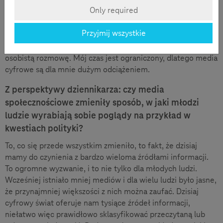
osobista rozmowa?
Only required
Jest dla mnie niezwykle ważna! Jednocześnie mam jednak
Przyjmij wszystkie
świadomość tego, że nie ze wszystkimi rozmówcami muszę
siedzieć w spokojnym miejscu, żeby przeprowadzić z nimi
osobistą rozmowę. Mój czas jest ograniczony, dlatego media
cyfrowe są dla mnie dużym odciążeniem.
Z perspektywy dziennikarza: czy media
społecznościowe zmieniły sposób, w jaki młodzi
ludzie wyrabiają sobie poglądy na przykład w
kwestiach polityki?
To, co się przede wszystkim zmieniło, to fakt, że dzisiaj
mamy do czynienia z bardzo wieloma źródłami informacji.
To ogromne wyzwanie, i to nie tylko dla młodych ludzi.
Wcześniej istniało mniej mediów i dla wielu ludzi było jasne,
że przynajmniej większości z nich można zaufać. Dzisiaj
cyfrowy świat oferuje nam tysiące źródeł informacji,
niełatwo więc prawidłowo sklasyfikować przeczytaną lub