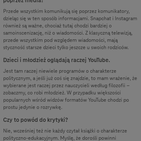
poprzez media?
Przede wszystkim komunikują się poprzez komunikatory,
dzieląc się w ten sposób informacjami. Snapchat i Instagram
również są ważne, chociaż tutaj chodzi bardziej o
samoinscenizację, niż o wiadomości. Z klasyczną telewizją,
przede wszystkim pod względem wiadomości, mają
styczność starsze dzieci tylko jeszcze u swoich rodziców.
Dzieci i młodzież oglądają raczej YouTube.
Jest tam raczej niewiele programów o charakterze
politycznym, a jeśli już coś się znajdzie, to mam wrażenie, że
wybierane jest raczej przez nauczycieli według filozofii –
zobaczmy, co robi młodzież. W przypadku większości
popularnych wśród widzów formatów YouTube chodzi po
prostu jedynie o rozrywkę.
Czy to powód do krytyki?
Nie, wcześniej też nie każdy czytał książki o charakterze
polityczno-edukacyjnym. Myślę, że dorośli powinni