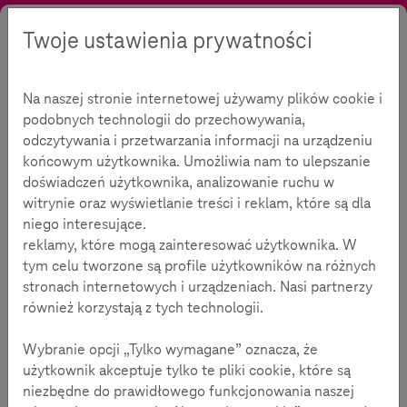
Twoje ustawienia prywatności
Szukaj
Kontrast
Menu
Język
Oferta
Zasięgnąć informacji
Kształtowanie opinii
Na naszej stronie internetowej używamy plików cookie i
Wywiad z Markusem Beckedahlem
podobnych technologii do przechowywania,
Cyfrowy świat dysponuje
odczytywania i przetwarzania informacji na urządzeniu
końcowym użytkownika. Umożliwia nam to ulepszanie
tysiącami źródeł
doświadczeń użytkownika, analizowanie ruchu w
witrynie oraz wyświetlanie treści i reklam, które są dla
niego interesujące.
reklamy, które mogą zainteresować użytkownika. W
tym celu tworzone są profile użytkowników na różnych
Czasu na czytanie:
6
minuty
stronach internetowych i urządzeniach. Nasi partnerzy
również korzystają z tych technologii.
Media cyfrowe, a przede wszystkim media
Wybranie opcji „Tylko wymagane” oznacza, że
społecznościowe takie jak YouTube, Snapchat lub
użytkownik akceptuje tylko te pliki cookie, które są
Facebook są bardzo istotnym elementem
niezbędne do prawidłowego funkcjonowania naszej
codziennego życia młodych ludzi.