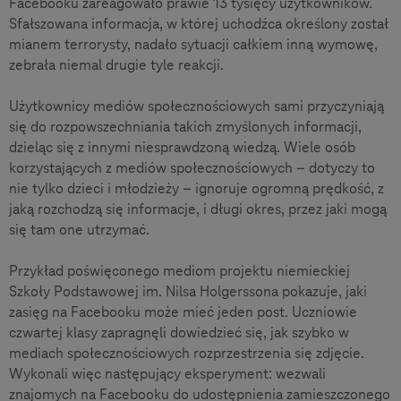
Facebooku zareagowało prawie 13 tysięcy użytkowników.
Sfałszowana informacja, w której uchodźca określony został
mianem terrorysty, nadało sytuacji całkiem inną wymowę,
zebrała niemal drugie tyle reakcji.
Użytkownicy mediów społecznościowych sami przyczyniają
się do rozpowszechniania takich zmyślonych informacji,
dzieląc się z innymi niesprawdzoną wiedzą. Wiele osób
korzystających z mediów społecznościowych – dotyczy to
nie tylko dzieci i młodzieży – ignoruje ogromną prędkość, z
jaką rozchodzą się informacje, i długi okres, przez jaki mogą
się tam one utrzymać.
Przykład poświęconego mediom projektu niemieckiej
Szkoły Podstawowej im. Nilsa Holgerssona pokazuje, jaki
zasięg na Facebooku może mieć jeden post. Uczniowie
czwartej klasy zapragnęli dowiedzieć się, jak szybko w
mediach społecznościowych rozprzestrzenia się zdjęcie.
Wykonali więc następujący eksperyment: wezwali
znajomych na Facebooku do udostępnienia zamieszczonego