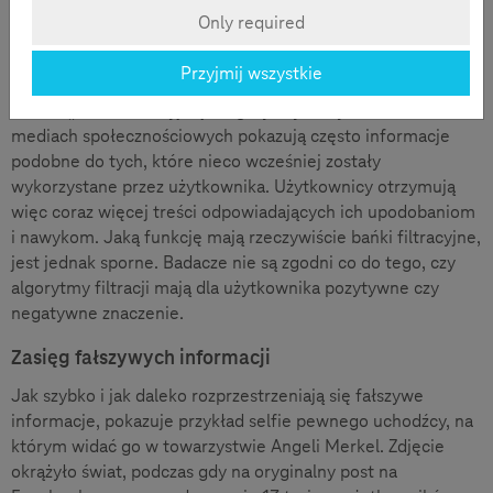
Only required
W przypadku „fake news” chodzi o świadomie i w
konkretnym celu zamieszczenie nieprawdziwych informacji.
Przyjmij wszystkie
W ścisłym sąsiedztwie tego pojęcia pojawia się także często
termin „bańki filtracyjnej”. Algorytmy w wyszukiwarkach i
mediach społecznościowych pokazują często informacje
podobne do tych, które nieco wcześniej zostały
wykorzystane przez użytkownika. Użytkownicy otrzymują
więc coraz więcej treści odpowiadających ich upodobaniom
i nawykom. Jaką funkcję mają rzeczywiście bańki filtracyjne,
jest jednak sporne. Badacze nie są zgodni co do tego, czy
algorytmy filtracji mają dla użytkownika pozytywne czy
negatywne znaczenie.
Zasięg fałszywych informacji
Jak szybko i jak daleko rozprzestrzeniają się fałszywe
informacje, pokazuje przykład selfie pewnego uchodźcy, na
którym widać go w towarzystwie Angeli Merkel. Zdjęcie
okrążyło świat, podczas gdy na oryginalny post na