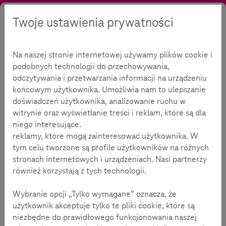
Twoje ustawienia prywatności
Szukaj
Kontrast
Menu
Język
Oferta
Zasięgnąć informacji
Kształtowanie opinii
Na naszej stronie internetowej używamy plików cookie i
Fakt, fakt, fake, fakt
podobnych technologii do przechowywania,
Fakt, fakt, fake, fakt
odczytywania i przetwarzania informacji na urządzeniu
60
końcowym użytkownika. Umożliwia nam to ulepszanie
doświadczeń użytkownika, analizowanie ruchu w
witrynie oraz wyświetlanie treści i reklam, które są dla
Czasu na czytanie:
5
minuty
niego interesujące.
reklamy, które mogą zainteresować użytkownika. W
Co minutę, a czasem nawet co sekundę na głównej
tym celu tworzone są profile użytkowników na różnych
stronie naszego medium społecznościowego
stronach internetowych i urządzeniach. Nasi partnerzy
pojawiają się wiadomości, zdjęcia i wideo.
również korzystają z tych technologii.
Przebiegamy szybko wzrokiem po nagłówkach
Wybranie opcji „Tylko wymagane” oznacza, że
artykułów, czytamy pierwsze linijki, oglądamy kilka
użytkownik akceptuje tylko te pliki cookie, które są
początkowych sekund wideo.
niezbędne do prawidłowego funkcjonowania naszej