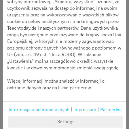
Media społecznościowe są dzisiaj przestrzenią informacji, w
witryny internetowej. „Akceptuj wszystkie” oznacza, że
której w ciągu kilku chwil mogą zrodzić się i zostać
użytkownik zezwala na dostęp do informacji na swoim
udostępnione dalej opinie. Ale jak w codziennie zalewającej
urządzeniu oraz na wykorzystywanie wszystkich plików
nas fali informacji uporządkować pojedyncze treści? Co jest
cookie do celów analitycznych i marketingowych przez
informacją prawdziwą, co jest zmyślone, a co jest własnym
Teachtoday.de i naszych partnerów. Dane użytkownika
zdaniem? Takie pytania padają w obecnie prowadzonej
mogą być następnie przekazywane do krajów spoza Unii
dyskusji o fałszywych informacjach (ang. fake news).
Europejskiej, w których nie możemy zagwarantować
poziomu ochrony danych równoważnego z poziomem w
UE (zob. art. 49 ust. 1 lit. a RODO). W zakładce
„Ustawienia” można szczegółowo określić wszystkie
kwestie i w dowolnym momencie zmienić swoją zgodę.
Więcej informacji można znaleźć w informacji o
ochronie danych oraz na liście partnerów.
Informacja o ochronie danych
|
Impressum
|
Partnerlist
Settings
Co to są „fake news”?